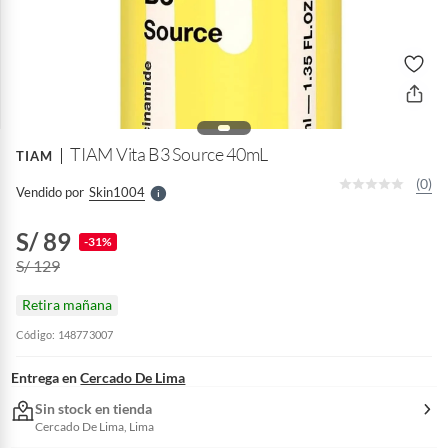
o
f
n
I
r
e
l
TIAM Vita B3 Source 40mL
TIAM
l
e
(0)
Vendido por
Skin1004
S
S/ 89
-31%
S/ 129
Retira mañana
Código: 148773007
Entrega en
Cercado De Lima
Sin stock en tienda
Cercado De Lima, Lima