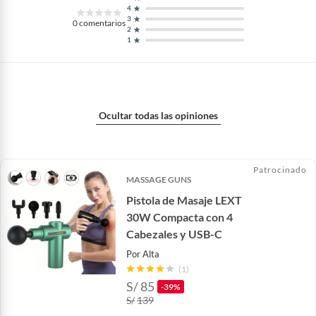
4
3
0
comentarios
2
1
Ocultar todas las opiniones
Patrocinado
MASSAGE GUNS
Pistola de Masaje LEXT
30W Compacta con 4
Cabezales y USB-C
Por
Alta
(1)
S/
85
-39%
S/
139