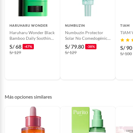
Baterías de auto.
Tipo
Otros masajeadores
Motocicletas y bicicletas motorizadas.
Licores y cigarros electrónicos.
HARUHARU WONDER
NUMBUZIN
TIAM
Haruharu Wonder Black
Numbuzin Protector
Bamboo Daily Soothing
Solar No Comedogénico
Sun Shield Spf50
No1 Pure-full Calming
S/ 68
S/ 79.80
-47%
-38%
S/ 90
SPF50
S/ 129
S/ 129
S/ 100
Más opciones similares