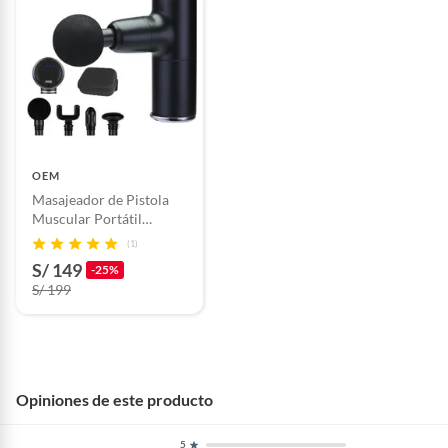
OEM
Masajeador de Pistola
Muscular Portátil
Profesional para Alivio
(1)
del Dolor
S/ 149
-25%
S/ 199
Opiniones de este producto
5