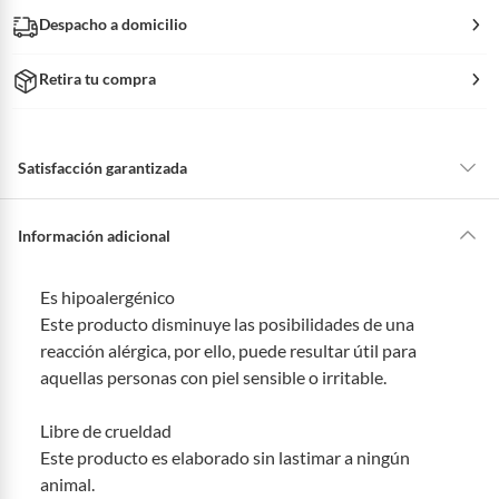
Despacho a domicilio
Retira tu compra
Satisfacción garantizada
La mayoría de los productos tienen
30 días desde que los recibes para
hacer una devolución.
Información adicional
Sin embargo, tenemos categorías que cuentan con plazos diferentes,
otras con restricciones y algunas que no se pueden devolver ni cambiar.
Es hipoalergénico
Conoce cuáles son:
Este producto disminuye las posibilidades de una
Productos vendidos por
Falabella, Tottus y otros vendedores tienen:
reacción alérgica, por ello, puede resultar útil para
aquellas personas con piel sensible o irritable.
48 horas: cemento, mezclas de hormigón, morteros, yeso y otros
productos para asfalto, hormigón, albañilería.
7 días: colchones y productos de combustión.
Libre de crueldad
Este producto es elaborado sin lastimar a ningún
Productos vendidos por
Sodimac
tienen:
animal.
48 horas: cemento, mezclas de hormigón, morteros, yeso y otros