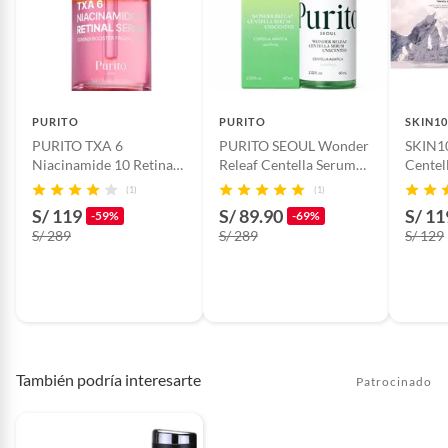
PURITO
PURITO
SKIN10
PURITO TXA 6
PURITO SEOUL Wonder
SKIN1
Niacinamide 10 Retinal
Releaf Centella Serum
Centel
Serum 30mL
Unscented 60mL
Travel 
(1)
(1)
S/ 119
S/ 89.90
S/ 11
-59%
-69%
S/ 289
S/ 289
S/ 129
También podría interesarte
Patrocinado