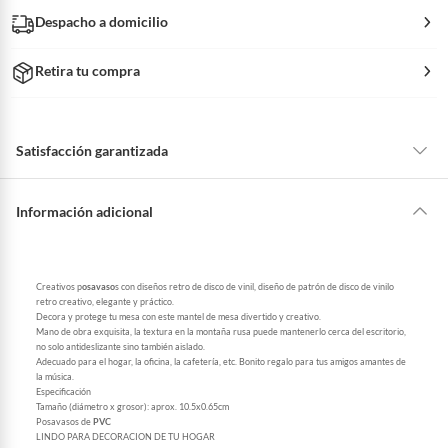
Despacho a domicilio
Retira tu compra
Satisfacción garantizada
La mayoría de los productos tienen
30 días desde que los recibes para
hacer una devolución.
Información adicional
Sin embargo, tenemos categorías que cuentan con plazos diferentes,
otras con restricciones y algunas que no se pueden devolver ni cambiar.
Conoce cuáles son:
Creativos p
osavaso
s con diseños retro de disco de vinil, diseño de patrón de disco de vinilo
retro creativo, elegante y práctico.
Productos vendidos por
Falabella, Tottus y otros vendedores tienen:
Decora y protege tu mesa con este mantel de mesa divertido y creativo.
Mano de obra exquisita, la textura en la montaña rusa puede mantenerlo cerca del escritorio,
48 horas: cemento, mezclas de hormigón, morteros, yeso y otros
no solo antideslizante sino también aislado.
productos para asfalto, hormigón, albañilería.
Adecuado para el hogar, la oficina, la cafetería, etc. Bonito regalo para tus amigos amantes de
la música.
7 días: colchones y productos de combustión.
Especificación
Tamaño (diámetro x grosor): aprox. 10.5x0.65cm
Productos vendidos por
Sodimac
tienen:
Posavasos de
PVC
LINDO PARA DECORACION DE TU HOGAR
48 horas: cemento, mezclas de hormigón, morteros, yeso y otros