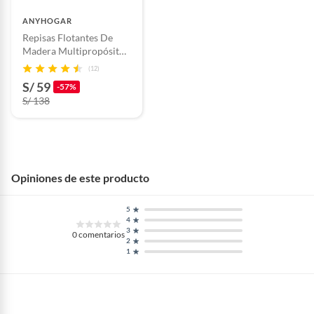
ANYHOGAR
Repisas Flotantes De
Ancho
5
Madera Multipropósito
Kit X4
(12)
S/ 59
Largo
10
-57%
S/ 138
Alto
9
Incluye
1 set de 6 unidades de posavaso
Opiniones de este producto
de vinil
5
4
3
0
comentarios
2
1