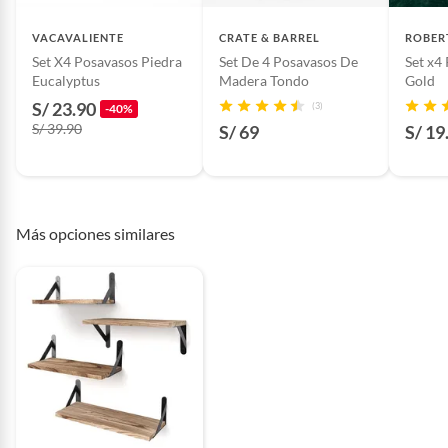
Baterías de auto.
Material de la
PVC
Motocicletas y bicicletas motorizadas.
VACAVALIENTE
CRATE & BARREL
ROBER
estructura
Licores y cigarros electrónicos.
Set X4 Posavasos Piedra
Set De 4 Posavasos De
Set x4
Eucalyptus
Madera Tondo
Gold
S/ 23.90
Tipo
Diseño
(3)
-40%
S/ 39.90
S/ 69
S/ 19
Color básico
Dorado
Más opciones similares
cantidad de paquetes
1
Material
PVC
Detalle de la
nuevo
Condición
Modelo
POSAVASO MODELO VINIL