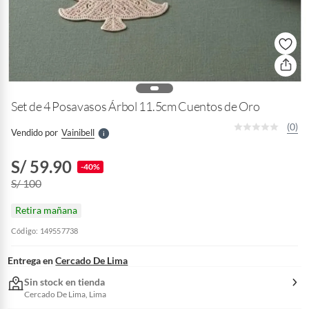
o
f
n
I
r
e
l
Set de 4 Posavasos Árbol 11.5cm Cuentos de Oro
l
e
(0)
Vendido por
Vainibell
S
S/ 59.90
-40%
S/ 100
Retira mañana
Código: 149557738
Entrega en
Cercado De Lima
Sin stock en tienda
Cercado De Lima, Lima