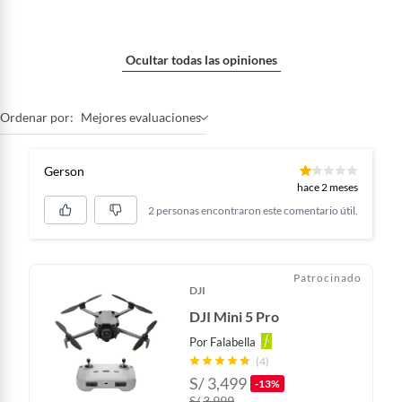
Ocultar todas las opiniones
Ordenar por:
Mejores evaluaciones
Gerson
hace 2 meses
2 personas encontraron este comentario útil.
Patrocinado
DJI
DJI Mini 5 Pro
Por
Falabella
(4)
S/
3,499
-13%
S/
3,999