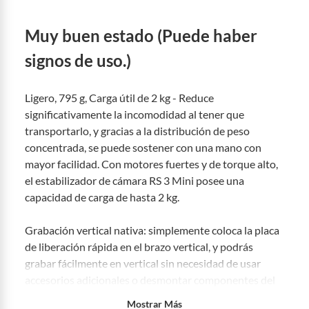
a
?
Sin embargo, tenemos categorías que cuentan con plazos diferentes,
otras con restricciones y algunas que no se pueden devolver ni cambiar.
Muy buen estado
(Puede haber
Conoce cuáles son:
signos de uso.)
Productos vendidos por
Falabella, Tottus y otros vendedores tienen:
48 horas: cemento, mezclas de hormigón, morteros, yeso y otros
productos para asfalto, hormigón, albañilería.
Ligero, 795 g, Carga útil de 2 kg - Reduce
7 días: colchones y productos de combustión.
significativamente la incomodidad al tener que
transportarlo, y gracias a la distribución de peso
Productos vendidos por
Sodimac
tienen:
concentrada, se puede sostener con una mano con
48 horas: cemento, mezclas de hormigón, morteros, yeso y otros
mayor facilidad. Con motores fuertes y de torque alto,
productos para asfalto.
el estabilizador de cámara RS 3 Mini posee una
7 días: productos eléctricos o a combustión, electrodomésticos,
capacidad de carga de hasta 2 kg.
tecnología, línea blanca, colchones, muebles, bicicletas y
máquinas.
Grabación vertical nativa: simplemente coloca la placa
No se pueden devolver o cambiar bajo cambio de opinión
de liberación rápida en el brazo vertical, y podrás
Productos de compra internacional.
grabar fácilmente en vertical sin necesidad de usar
Productos comprados en Outlet Atocongo.
accesorios adicionales o desmontar componentes del
Productos perecibles como alimentos, bebidas, medicamentos,
estabilizador. Captura fácilmente y comparte sin
Mostrar Más