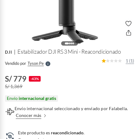
o
f
n
I
r
e
l
Estabilizador DJI RS 3 Mini - Reacondicionado
DJI
l
e
1 (1)
Vendido por
Tyson Pe
S
S/ 779
-43%
S/ 1,369
Envío
internacional gratis
Envío internacional seleccionado y enviado por Falabella.
Conocer más
Este producto es
reacondicionado
.