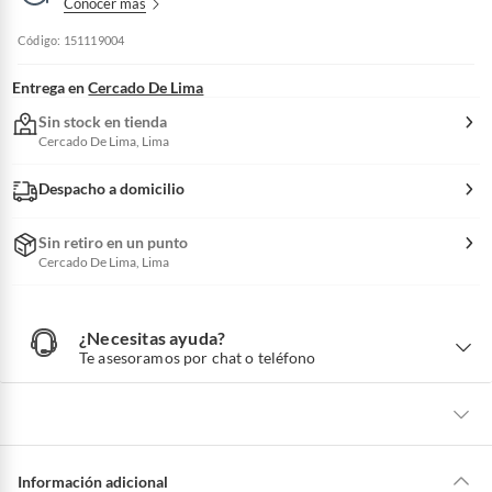
Conocer más
Código: 151119004
Entrega en
Cercado De Lima
Sin stock en tienda
Cercado De Lima, Lima
Despacho a domicilio
Sin retiro en un punto
Cercado De Lima, Lima
¿Necesitas ayuda?
¿
N
Te asesoramos por chat o teléfono
e
c
e
s
i
t
a
s
a
La mayoría de los productos tienen
30 días desde que los recibes para
y
u
hacer una devolución.
Información adicional
d