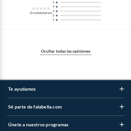
5
4
3
0
comentarios
2
1
Ocultar todas las opiniones
Te ayudamos
Sé parte de falabella.com
Atención por WhatsApp
Centro de ayuda
Únete a nuestros programas
Trabaja con nosotros
Tipos de entrega