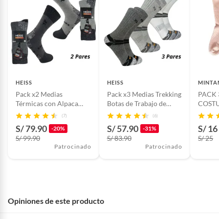
HEISS
HEISS
MINTA
Pack x2 Medias
Pack x3 Medias Trekking
PACK 
Térmicas con Alpaca
Botas de Trabajo de
COSTURA 
Reforzadas Heiss Unisex
Algodón Reforzadas
ALGOD
(7)
(6)
Trekking Frio Botas de
Heiss Unisex
MINT
S/ 79.90
S/ 57.90
S/ 16
-20%
-31%
Trabajo
S/ 99.90
S/ 83.90
S/ 25
Patrocinado
Patrocinado
Opiniones de este producto