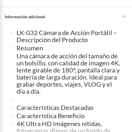
a
s
a
La mayoría de los productos tienen
30 días desde que los recibes para
y
u
hacer una devolución.
Información adicional
d
a
?
Sin embargo, tenemos categorías que cuentan con plazos diferentes,
otras con restricciones y algunas que no se pueden devolver ni cambiar.
LK-032 Cámara de Acción Portátil –
Conoce cuáles son:
Descripción del Producto
Productos vendidos por
Falabella, Tottus y otros vendedores tienen:
Resumen
48 horas: cemento, mezclas de hormigón, morteros, yeso y otros
Una cámara de acción del tamaño de
productos para asfalto, hormigón, albañilería.
un bolsillo, con calidad de imagen 4K,
7 días: colchones y productos de combustión.
lente girable de 180°, pantalla clara y
batería de larga duración. Ideal para
Productos vendidos por
Sodimac
tienen:
grabar deportes, viajes, VLOG y el
48 horas: cemento, mezclas de hormigón, morteros, yeso y otros
día a día.
productos para asfalto.
7 días: productos eléctricos o a combustión, electrodomésticos,
tecnología, línea blanca, colchones, muebles, bicicletas y
Características Destacadas
máquinas.
Característica
Beneficio
No se pueden devolver o cambiar bajo cambio de opinión
4K Ultra HD
Imágenes nítidas,
fotogramas dignos de un fondo de
Productos de compra internacional.