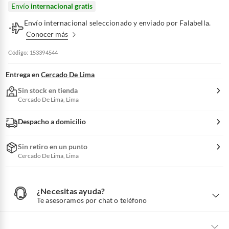
Envío
internacional gratis
Envío internacional seleccionado y enviado por Falabella.
Conocer más
Código: 153394544
Entrega en
Cercado De Lima
Sin stock en tienda
Cercado De Lima, Lima
Despacho a domicilio
Sin retiro en un punto
Cercado De Lima, Lima
¿Necesitas ayuda?
¿
N
Te asesoramos por chat o teléfono
e
c
e
s
i
t