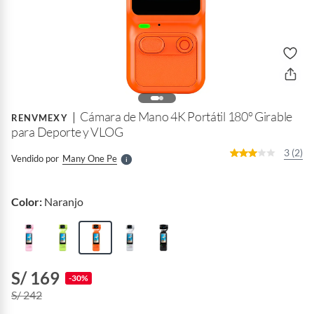
o
f
n
I
r
Cámara de Mano 4K Portátil 180° Girable
e
RENVMEXY
l
para Deporte y VLOG
l
e
3 (2)
Vendido por
Many One Pe
S
Color:
Naranjo
S/ 169
-30%
S/ 242