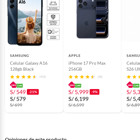
Resolución de
FHD+
pantalla
Modelo
TB311XU
Generación
4G LTE
SAMSUNG
APPLE
SAMS
Celular Galaxy A16
iPhone 17 Pro Max
Celula
128gb Black
256GB
S26 Ul
Capacidad de
128GB
almacenamiento
(433)
(28)
S/ 549
S/ 5,999
S/ 5,
-21%
-9%
Requiere IMEI
Si
S/ 579
S/ 6,199
S/ 5,
S/ 699
S/ 6,599
S/ 6,8
Color
Negro
Garantía del
1 año
Opiniones de este producto