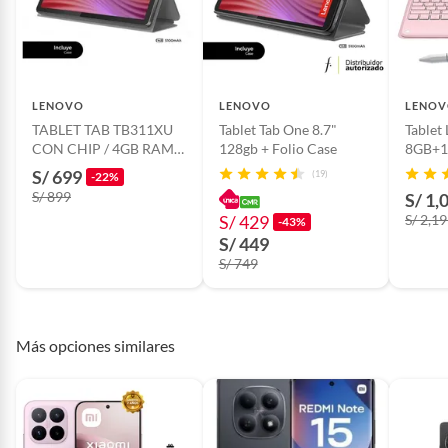
funda tipo folio
(folio case) o un estuche transparente.
Procesador específico
MediaTek Helio G85.
LENOVO
LENOVO
LENO
Año de lanzamiento
-
TABLET TAB TB311XU
Tablet Tab One 8.7"
Tablet
CON CHIP / 4GB RAM /
128gb + Folio Case
8GB+1
128 GB + FOLIO CASE
11+Tec
S/ 699
Condicion del
Nuevo
(19)
-22%
táctil
S/ 899
producto
S/ 1,
S/ 429
S/ 2,1
-43%
S/ 449
Sistema operativo
Android 14
S/ 749
específico
Más opciones similares
Conectividad celular
Conectividad Celular 4G
Cámara principal
8 MP