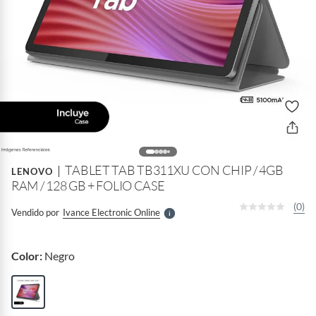
o
f
n
I
r
TABLET TAB TB311XU CON CHIP / 4GB
e
LENOVO
l
RAM / 128 GB + FOLIO CASE
l
e
(0)
Vendido por
Ivance Electronic Online
S
Color:
Negro