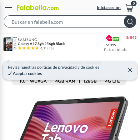
Inicia sesión
S
e
S/
849
a
SAMSUNG
Galaxy A17 8gb 256gb Black
S/
899
r
4.7
(75)
Patrocinado
c
h
Home
Tecnología - Telefonía
Celulares y Teléfonos
Revisa nuestras
políticas de privacidad
y
de
cookies
B
C
Aceptar cookies
e
a
r
r
r
a
r