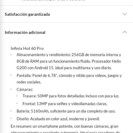
e
c
e
s
i
Satisfacción garantizada
t
a
s
a
La mayoría de los productos tienen
30 días desde que los recibes para
y
u
hacer una devolución.
Información adicional
d
a
?
Sin embargo, tenemos categorías que cuentan con plazos diferentes,
otras con restricciones y algunas que no se pueden devolver ni cambiar.
Infinix Hot 60 Pro
Conoce cuáles son:
Almacenamiento y rendimiento:
256GB de memoria interna y
Productos vendidos por
Falabella, Tottus y otros vendedores tienen:
8GB de RAM para un funcionamiento fluido. Procesador
Helio
G200
con
Android 15
, ideal para multitarea y uso diario.
48 horas: cemento, mezclas de hormigón, morteros, yeso y otros
Pantalla:
Panel de
6.78”
, cómodo y nítido para videos, juegos y
productos para asfalto, hormigón, albañilería.
redes sociales.
7 días: colchones y productos de combustión.
Cámaras:
Productos vendidos por
Sodimac
tienen:
Trasera:
50MP para fotos detalladas incluso con poca luz.
48 horas: cemento, mezclas de hormigón, morteros, yeso y otros
Frontal:
13MP para selfies y videollamadas claras.
productos para asfalto.
Batería:
5160mAh
, suficiente para un día completo de uso.
7 días: productos eléctricos o a combustión, electrodomésticos,
Diseño:
Acabado en color
azul
, moderno y juvenil.
tecnología, línea blanca, colchones, muebles, bicicletas y
En resumen:
un smartphone potente, con buenas cámaras, gran
máquinas.
almacenamiento y excelente autonomía. Ideal para creadores de