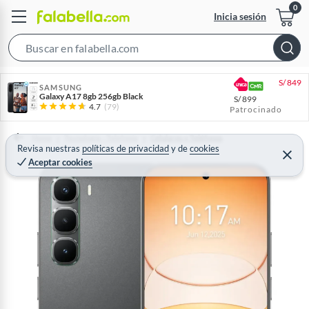
Inicia sesión
S
e
S/
849
a
SAMSUNG
Galaxy A17 8gb 256gb Black
S/
899
r
4.7
(79)
Patrocinado
c
h
Home
Tecnología - Telefonía
Celulares y Teléfonos
Revisa nuestras
políticas de privacidad
y
de
cookies
B
C
Aceptar cookies
e
a
r
r
r
a
r