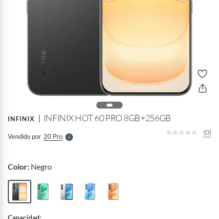
o
f
n
I
r
e
l
INFINIX HOT 60 PRO 8GB+256GB
INFINIX
l
e
(0)
Vendido por
20 Pro
S
Color:
Negro
Capacidad: