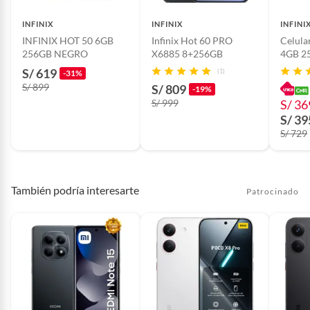
INFINIX
INFINIX
INFINI
INFINIX HOT 50 6GB
Infinix Hot 60 PRO
Celular
Modelo
HOT 60 PRO
256GB NEGRO
X6885 8+256GB
4GB 2
S/ 619
(1)
-31%
S/ 899
Detalle de la
nuevo
S/ 809
-19%
Condición
S/ 999
S/ 36
S/ 39
S/ 729
Dimensiones
16.35 cm x 7.59 cm x 0.66 cm
Memoria expandible
256GB
También podría interesarte
Patrocinado
Resolución de
FHD+
pantalla
Marca procesador
Mediatek helio