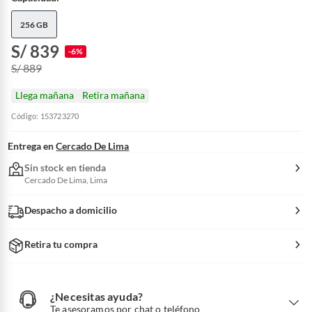
256 GB
S/ 839
-6%
S/ 889
Llega mañana
Retira mañana
Código: 153723270
Entrega en
Cercado De Lima
Sin stock en tienda
Cercado De Lima, Lima
Despacho a domicilio
Retira tu compra
¿Necesitas ayuda?
¿
N
Te asesoramos por chat o teléfono