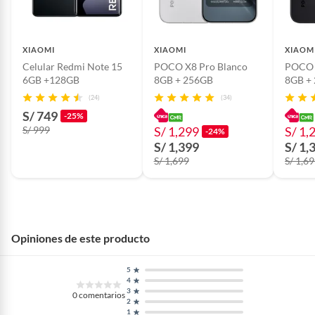
Generación
4G LTE
XIAOMI
XIAOMI
XIAOM
Celular Redmi Note 15
POCO X8 Pro Blanco
POCO 
Autonomía
24 h
6GB +128GB
8GB + 256GB
8GB +
(24)
(34)
Proveedor de
Libre de fábrica
S/ 749
-25%
servicio/compañía
S/ 999
S/ 1,299
S/ 1,
-24%
S/ 1,399
S/ 1,
S/ 1,699
S/ 1,6
Requiere Serial
Si
Number
Requiere IMEI
Si
Opiniones de este producto
5
Garantía del
1 año
4
proveedor
3
0
comentarios
2
1