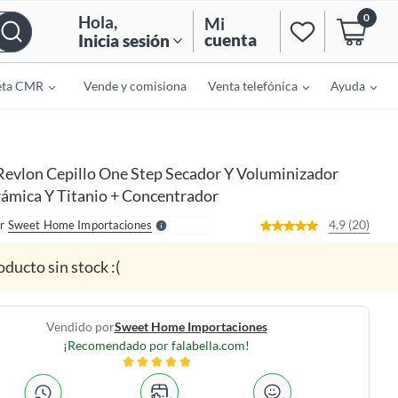
0
Hola
,
Mi
cuenta
Inicia sesión
eta CMR
Vende y comisiona
Venta telefónica
Ayuda
o
f
n
I
Revlon Cepillo One Step Secador Y Voluminizador
r
e
rámica Y Titanio + Concentrador
l
l
e
4.9 (20)
r
Sweet Home Importaciones
S
oducto sin stock :(
Vendido por
Sweet Home Importaciones
¡Recomendado por falabella.com!