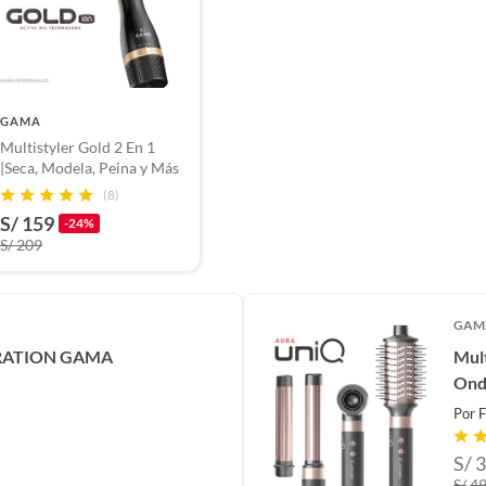
GAMA
Multistyler Gold 2 En 1
|Seca, Modela, Peina y Más
(8)
S/ 159
-24%
S/ 209
GAM
KERATION GAMA
Mult
Ond
Por
F
S/
3
S/
4