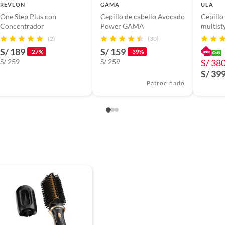
REVLON
GAMA
ULA
One Step Plus con
Cepillo de cabello Avocado
Cepillo
298PKLA2
Concentrador
Power GAMA
multist
(2)
(30)
S/ 189
S/ 159
-27%
-39%
S/ 259
S/ 259
S/ 38
S/ 39
Patrocinado