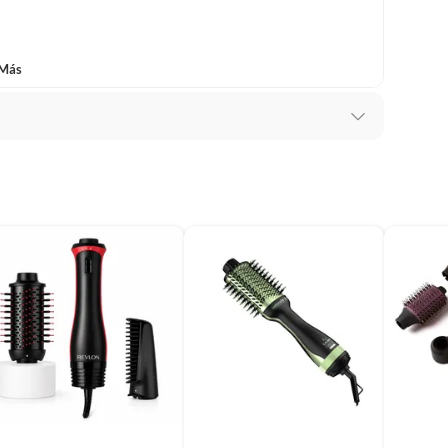
baño con señales de uso, sin empaques, etiquetas o sellos.
 Más
ca con Turmalina
 secador