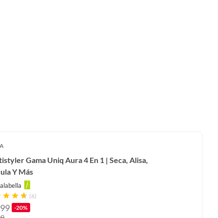
A
istyler Gama Uniq Aura 4 En 1 | Seca, Alisa,
ula Y Más
alabella
(6)
99
-20%
99