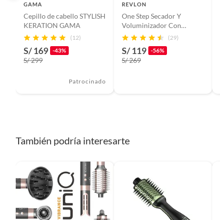
GAMA
REVLON
Cepillo de cabello STYLISH
One Step Secador Y
Modelo
RVDR5
KERATION GAMA
Voluminizador Con
Recubrimiento de
(12)
(29)
Cerámica
S/ 169
S/ 119
Potencia
1200W
-43%
-56%
S/ 299
S/ 269
Cantidad contenida en el empaque
1
Patrocinado
Garantía del proveedor
4 años
También podría interesarte
Largo del cable
1.8m
Niveles de temperatura
4
Número de velocidades
4