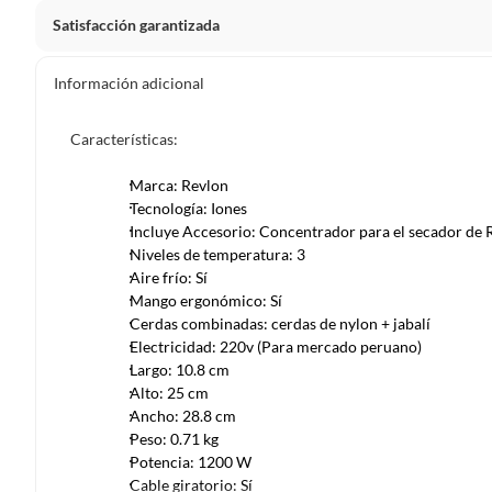
Satisfacción garantizada
La mayoría de los productos tienen
30 días desde que los 
Información adicional
Sin embargo, tenemos categorías que cuentan con plazos dif
pueden devolver ni cambiar. Conoce cuáles son:
Características:
Productos vendidos por
Falabella, Tottus y otros vended
Marca: Revlon
48 horas: cemento, mezclas de hormigón, morteros, yeso y otros
Tecnología: Iones
Incluye Accesorio: Concentrador para el secador de 
7 días: colchones y productos de combustión.
Niveles de temperatura: 3
Productos vendidos por
Sodimac
tienen:
Aire frío: Sí
Mango ergonómico: Sí
48 horas: cemento, mezclas de hormigón, morteros, yeso y otro
Cerdas combinadas: cerdas de nylon + jabalí
7 días: productos eléctricos o a combustión, electrodomésticos
Electricidad: 220v (Para mercado peruano)
máquinas.
Largo: 10.8 cm
Alto: 25 cm
No se pueden devolver o cambiar bajo cambio de opinió
Ancho: 28.8 cm
Productos de compra internacional.
Peso: 0.71 kg
Productos comprados en Outlet Atocongo.
Potencia: 1200 W
Cable giratorio: Sí
Productos perecibles como alimentos, bebidas, medicamentos, 