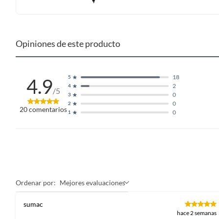
Opiniones de este producto
18
5
4.9
2
4
/5
0
3
0
2
20
comentarios
0
1
Ordenar por:
Mejores evaluaciones
sumac
hace 2 semanas