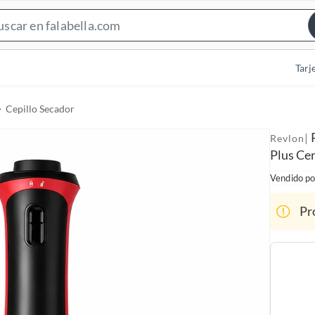
S
e
a
Tarj
r
c
Cepillo Secador
h
B
|
Revlon
a
Plus Ce
r
Vendido po
Pr