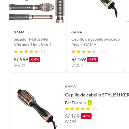
GAMA
GAMA
Secador Multistyler
Cepillo de cabello Avocado
Vibrance Uniq 8 en 1
Power GAMA
(7)
(30)
S/ 599
S/ 159
-14%
-39%
S/ 699
S/ 259
GAMA
Cepillo de cabello STYLISH 
Por
Falabella
(12)
S/
169
-43%
S/
299