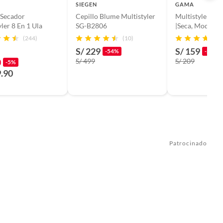
SIEGEN
GAMA
 Secador
Cepillo Blume Multistyler
Multistyler Gol
yler 8 En 1 Ula
SG-B2806
|Seca, Modela, 
(244)
(10)
S/ 229
S/ 159
-54%
-24%
0
S/ 499
S/ 209
-5%
9.90
Patrocinado