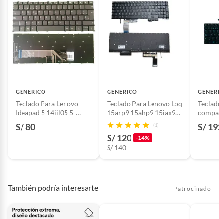
GENERICO
GENERICO
GENER
Teclado Para Lenovo
Teclado Para Lenovo Loq
Teclad
Ideapad 5 14iil05 5-
15arp9 15ahp9 15iax9
compat
14alc06 14itl05 14are05
15irx9 Iluminado
LEGIO
S/ 80
S/ 19
(1)
S/ 120
-14%
S/ 140
También podría interesarte
Patrocinado