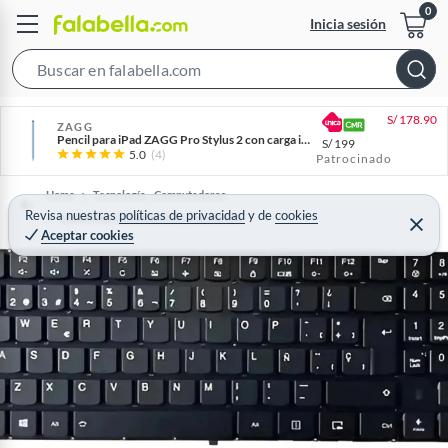
Inicia sesión
S
e
S/
178.90
a
ZAGG
Pencil para iPad ZAGG Pro Stylus 2 con carga inalámbrica Azul
S/
199
r
5.0
(4)
Patrocinado
c
Home
Tecnología - Computadoras
h
Revisa nuestras
políticas de privacidad
y
de
cookies
Accesorios Computación y Periféricos
B
C
Aceptar cookies
e
a
r
r
r
a
r