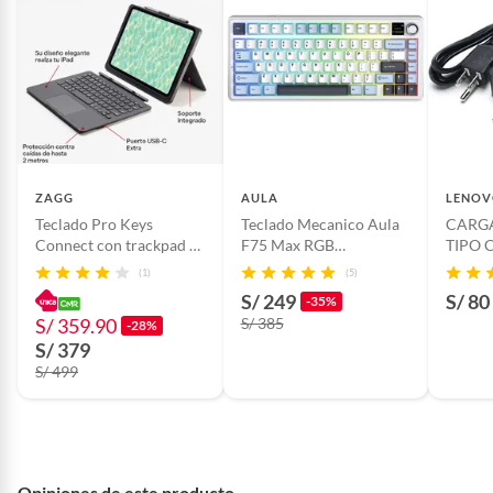
ZAGG
AULA
LENO
Teclado Pro Keys
Teclado Mecanico Aula
CARG
Connect con trackpad y
F75 Max RGB
TIPO 
funda para iPad Air 11
WhiteBlueDark Purple
ORIGI
(1)
(5)
M3M2
S/ 249
S/ 80
-35%
S/ 359.90
S/ 385
-28%
S/ 379
S/ 499
Opiniones de este producto