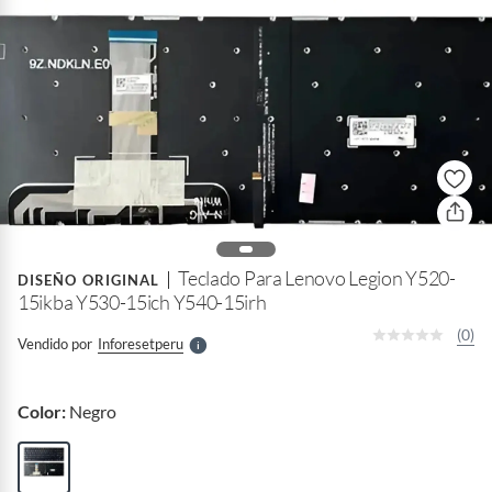
o
f
n
I
r
Teclado Para Lenovo Legion Y520-
e
DISEÑO ORIGINAL
l
15ikba Y530-15ich Y540-15irh
l
e
(0)
Vendido por
Inforesetperu
S
Color:
Negro