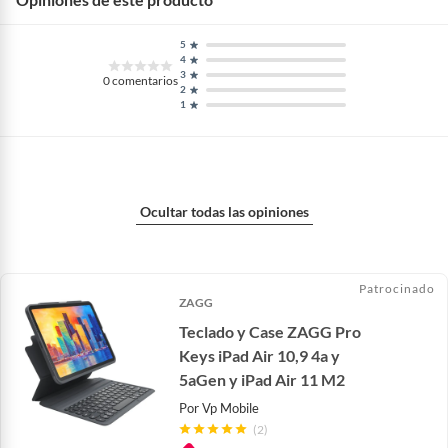
5
4
3
0
comentarios
2
1
Ocultar todas las opiniones
Patrocinado
ZAGG
Teclado y Case ZAGG Pro
Keys iPad Air 10,9 4a y
5aGen y iPad Air 11 M2
Por
Vp Mobile
(2)