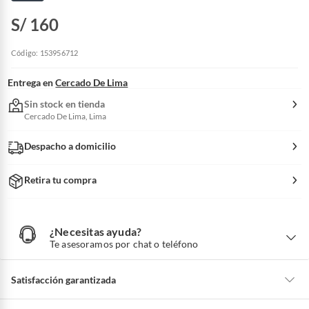
S/ 160
Código: 153956712
Entrega en
Cercado De Lima
Sin stock en tienda
Cercado De Lima, Lima
Despacho a domicilio
Retira tu compra
¿Necesitas ayuda?
¿
N
Te asesoramos por chat o teléfono
e
c
e
s
i
Satisfacción garantizada
t
a
s
a
La mayoría de los productos tienen
30 días desde que los recibes para