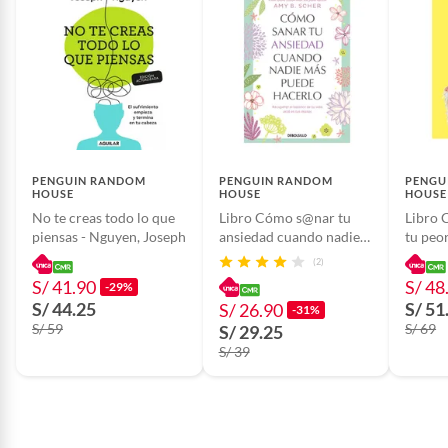
PENGUIN RANDOM
PENGUIN RANDOM
PENGU
HOUSE
HOUSE
HOUSE
No te creas todo lo que
Libro Cómo s@nar tu
Libro 
piensas - Nguyen, Joseph
ansiedad cuando nadie
tu peo
más puede hacerlo -
Cardal
(2)
Scher Amy B -
VERG
S/ 41.90
S/ 48
-29%
DEBOLSILLO
S/ 44.25
S/ 51
S/ 26.90
-31%
S/ 59
S/ 69
S/ 29.25
S/ 39