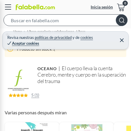
Inicia sesión
S
e
Home
Libros, papelería y celebraciones - Libros
a
Revisa nuestras
políticas de privacidad
y
de
cookies
Actividades Recreación y Estilo de Vida
C
Aceptar cookies
r
e
r
Producto sin stock :(
c
r
a
h
r
B
El cuerpo lleva la cuenta
OCEANO
a
Cerebro, mente y cuerpo en la superación
r
del trauma
5 (1)
Varias personas después miran