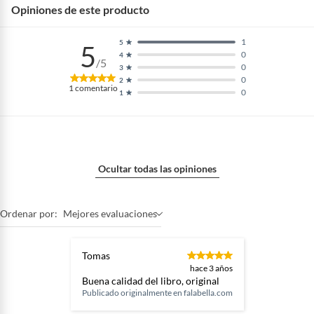
Opiniones de este producto
1
5
5
0
4
/5
0
3
0
2
1
comentario
0
1
Ocultar todas las opiniones
Ordenar por:
Mejores evaluaciones
Tomas
hace 3 años
Buena calidad del libro, original
Publicado originalmente en
falabella.com