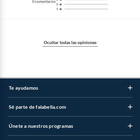
0
comentarios
2
Sensibilidad ISO
Auto 80-3200
1
Formato de imagen
JPEG
Ocultar todas las opiniones
Sensor de imagen
CMOS
Te ayudamos
Sé parte de falabella.com
Atención por WhatsApp
Centro de ayuda
Únete a nuestros programas
Trabaja con nosotros
Tipos de entrega
Venta empresa