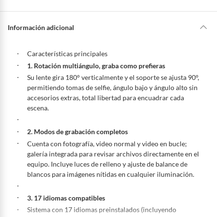
a
s
a
La mayoría de los productos tienen
30 días desde que los recibes para
y
u
hacer una devolución.
Información adicional
d
a
?
Sin embargo, tenemos categorías que cuentan con plazos diferentes,
otras con restricciones y algunas que no se pueden devolver ni cambiar.
Características principales
Conoce cuáles son:
1. Rotación multiángulo, graba como prefieras
Productos vendidos por
Falabella, Tottus y otros vendedores tienen:
Su lente gira 180° verticalmente y el soporte se ajusta 90°,
permitiendo tomas de selfie, ángulo bajo y ángulo alto sin
48 horas: cemento, mezclas de hormigón, morteros, yeso y otros
accesorios extras, total libertad para encuadrar cada
productos para asfalto, hormigón, albañilería.
escena.
7 días: colchones y productos de combustión.
Productos vendidos por
Sodimac
tienen:
2. Modos de grabación completos
48 horas: cemento, mezclas de hormigón, morteros, yeso y otros
Cuenta con fotografía, video normal y video en bucle;
productos para asfalto.
galería integrada para revisar archivos directamente en el
equipo. Incluye luces de relleno y ajuste de balance de
7 días: productos eléctricos o a combustión, electrodomésticos,
blancos para imágenes nítidas en cualquier iluminación.
tecnología, línea blanca, colchones, muebles, bicicletas y
máquinas.
3. 17 idiomas compatibles
No se pueden devolver o cambiar bajo cambio de opinión
Sistema con 17 idiomas preinstalados (incluyendo
Productos de compra internacional.