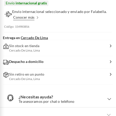
Envío
internacional gratis
Envío internacional seleccionado y enviado por Falabella.
Conocer más
Código: 154980856
Entrega en
Cercado De Lima
Sin stock en tienda
Cercado De Lima, Lima
Despacho a domicilio
Sin retiro en un punto
Cercado De Lima, Lima
¿Necesitas ayuda?
¿
N
Te asesoramos por chat o teléfono
e
c
e
s
i
t