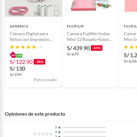
Distancia focal
16 mm
GENERICO
FUJIFILM
FUJIFI
Requiere Serial
No
Cámara Digital para
Camara Fujifilm Instax
Camara
Number
Niños con Impresión
Mini 12 Rosado+Estuche
Mini E
Instantánea Pantalla HD
Transp+Pelicula
Pelicu
S/ 439.90
(3)
-35%
y Juegos Integrados
x10+Album
S/ 679
S/ 1,
Color
Negro
Incluye Pack de papel de
S/ 122.90
S/ 1,3
-38%
Respuesto
S/ 130
Garantía del
3 meses
S/ 199
Patrocinado
proveedor
Características de la
Amoled
pantalla
Opiniones de este producto
Velocidad de imagen
60Hz
5
4
3