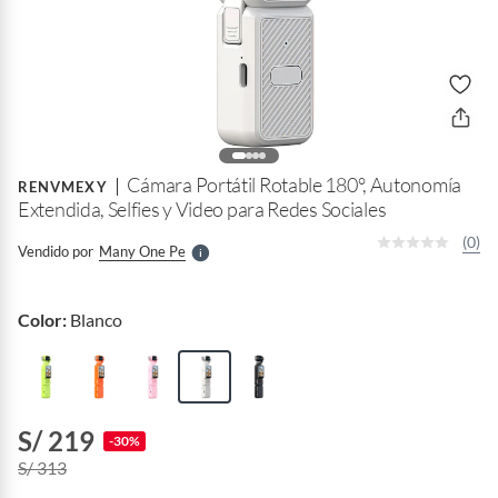
o
f
n
I
r
Cámara Portátil Rotable 180°, Autonomía
e
RENVMEXY
l
Extendida, Selfies y Video para Redes Sociales
l
e
(0)
Vendido por
Many One Pe
S
Color:
Blanco
S/ 219
-30%
S/ 313