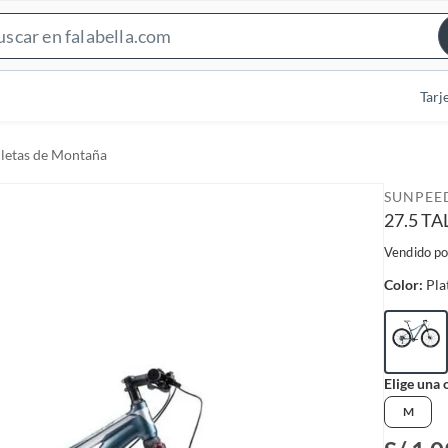
S
e
a
Tarj
r
c
cletas de Montaña
h
B
SUNPEE
a
27.5 TA
r
Vendido po
Color:
Pla
Elige una 
M