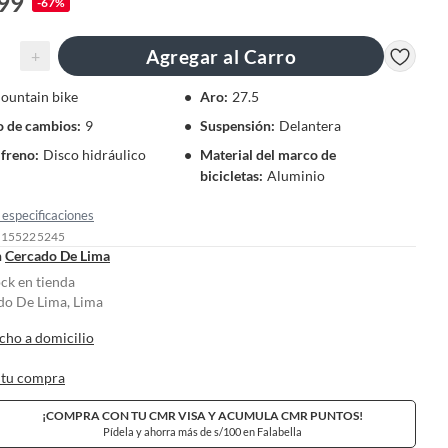
099
-67%
Agregar al Carro
+
ountain bike
Aro
:
27.5
 de cambios
:
9
Suspensión
:
Delantera
 freno
:
Disco hidráulico
Material del marco de
bicicletas
:
Aluminio
especificaciones
: 155225245
n
Cercado De Lima
ock en tienda
do De Lima, Lima
cho a domicilio
 tu compra
¡COMPRA CON TU CMR VISA Y ACUMULA CMR PUNTOS!
Pídela y ahorra más de s/100 en Falabella