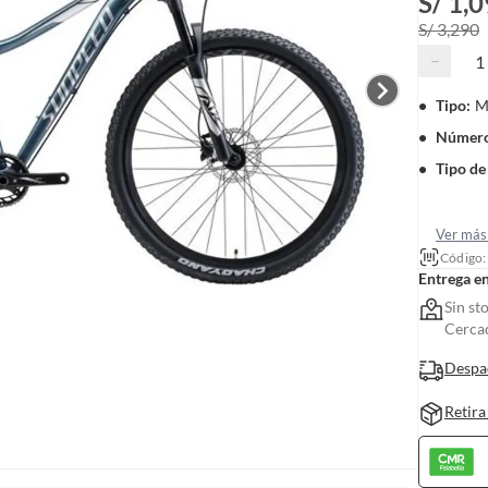
S/ 1,
S/ 3,290
−
Tipo
:
M
Número
Tipo de
Ver más 
Código
Entrega e
Sin st
Cerca
Despa
Retira