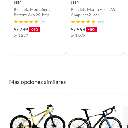
JEEP
JEEP
Bicicleta Montañera
Bicicleta Monta Aro 27.5
Tipo de freno
Disco h
Baltoro Aro 29 Jeep
Anapurna2 Jeep
(9)
(15)
S/ 799
S/ 559
cantidad de paquetes
1
-38%
-49%
S/ 1,299
S/ 1,099
Modelo
RULE
Color
GRIS 
Más opciones similares
Número de cambios
9
Aro
27.5
Garantía del proveedor
6 mese