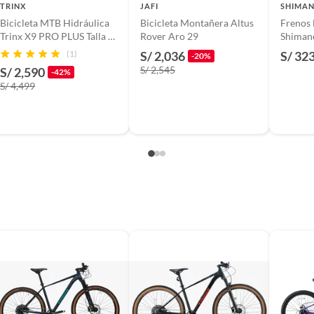
TRINX
JAFI
SHIMA
Bicicleta MTB Hidráulica
Bicicleta Montañera Altus
Frenos 
idráulico
Trinx X9 PRO PLUS Talla M
Rover Aro 29
Shiman
- 17
(1)
S/ 2,036
S/ 32
-20%
S/ 2,545
S/ 2,590
-42%
S/ 4,499
ACERO PLATEADO
s