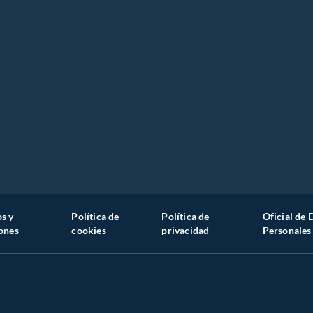
NO ALTUS
x75
s y
Política de
Política de
Oficial de 
ones
cookies
privacidad
Personales