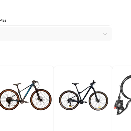
baño con señales de uso, sin empaques, etiquetas o sellos.
 Más
rmada, si se necesita armado contactar con
io
s ajustables
in bike