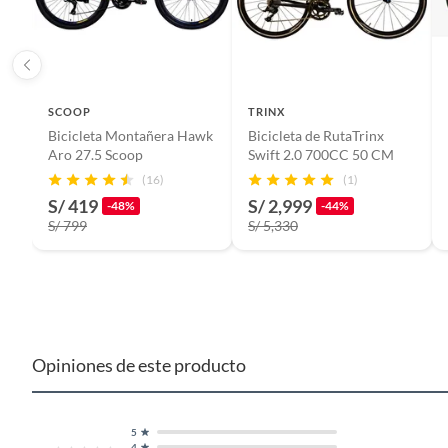
Grupo de edad
Todas l
Material
Alumin
SCOOP
TRINX
Bicicleta Montañera Hawk
Bicicleta de RutaTrinx
Aro 27.5 Scoop
Swift 2.0 700CC 50 CM
Alto
75 CM
(16)
(1)
S/ 419
S/ 2,999
-48%
-44%
Ancho
19 CM
S/ 799
S/ 5,330
Largo
137
Manubrio
Alumin
Opiniones de este producto
Material del marco de bicicletas
Alumin
5
4