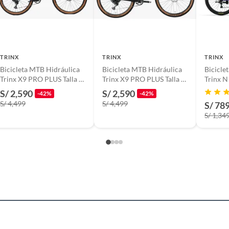
as edades
io
TRINX
TRINX
TRINX
Bicicleta MTB Hidráulica
Bicicleta MTB Hidráulica
Bicicl
Trinx X9 PRO PLUS Talla M
Trinx X9 PRO PLUS Talla S
Trinx N
- 17
- 15
14
S/ 2,590
S/ 2,590
-42%
-42%
S/ 4,499
S/ 4,499
S/ 78
S/ 1,34
io
io