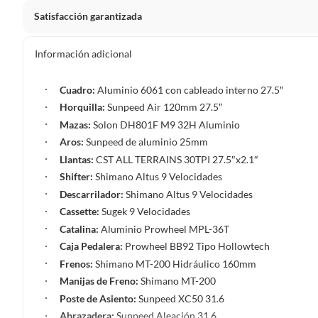
Satisfacción garantizada
La mayoría de los productos tienen
30 días desde que los 
Información adicional
Sin embargo, tenemos categorías que cuentan con plazos dif
pueden devolver ni cambiar. Conoce cuáles son:
Cuadro:
Aluminio 6061 con cableado interno 27.5″
Horquilla:
Sunpeed Air 120mm 27.5″
Productos vendidos por
Falabella, Tottus y otros vended
Mazas:
Solon DH801F M9 32H Aluminio
48 horas: cemento, mezclas de hormigón, morteros, yeso y otros
Aros:
Sunpeed de aluminio 25mm
7 días: colchones y productos de combustión.
Llantas:
CST ALL TERRAINS 30TPI 27.5″x2.1″
Productos vendidos por
Sodimac
tienen:
Shifter:
Shimano Altus 9 Velocidades
Descarrilador:
Shimano Altus 9 Velocidades
48 horas: cemento, mezclas de hormigón, morteros, yeso y otro
Cassette:
Sugek 9 Velocidades
7 días: productos eléctricos o a combustión, electrodomésticos
Catalina:
Aluminio Prowheel MPL-36T
máquinas.
Caja Pedalera:
Prowheel BB92 Tipo Hollowtech
No se pueden devolver o cambiar bajo cambio de opinió
Frenos:
Shimano MT-200 Hidráulico 160mm
Productos de compra internacional.
Manijas de Freno:
Shimano MT-200
Productos comprados en Outlet Atocongo.
Poste de Asiento:
Sunpeed XC50 31.6
Productos perecibles como alimentos, bebidas, medicamentos, 
Abrazadera:
Sunpeed Aleación 31.6