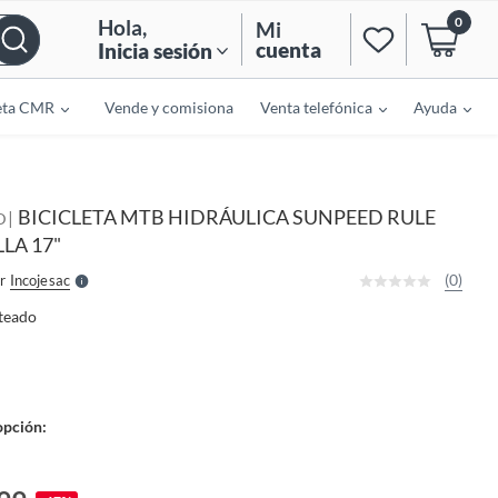
0
Hola
,
Mi
cuenta
Inicia sesión
eta CMR
Vende y comisiona
Venta telefónica
Ayuda
o
f
n
I
BICICLETA MTB HIDRÁULICA SUNPEED RULE
|
r
D
e
LLA 17"
l
l
e
(0)
r
Incojesac
S
teado
opción: