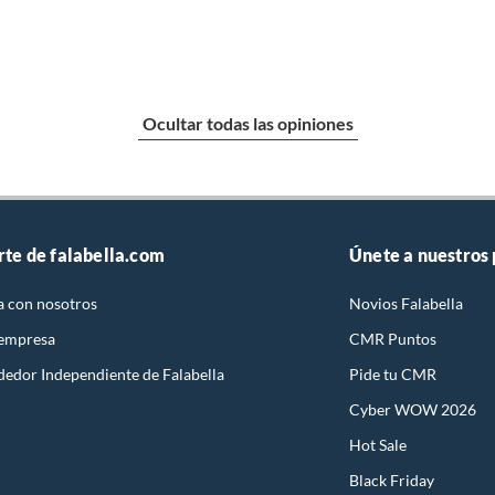
CLETA
o
Ocultar todas las opiniones
rte de falabella.com
Únete a nuestros
a con nosotros
Novios Falabella
 empresa
CMR Puntos
dedor Independiente de Falabella
Pide tu CMR
era
Cyber WOW 2026
LICA
Hot Sale
Black Friday