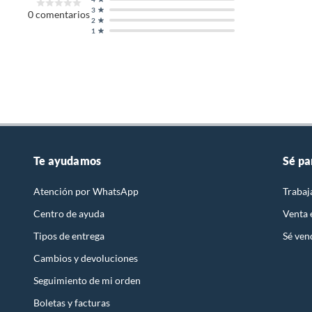
3
0
comentarios
Incluye
1 BICI
2
1
Pedal
Plástic
Peso del producto
12 kg
Rayos
Acero
Te ayudamos
Sé pa
Atención por WhatsApp
Trabaj
Género
Unisex
Centro de ayuda
Venta
Tipos de entrega
Sé ven
Suspensión
Delant
Cambios y devoluciones
Seguimiento de mi orden
Cambio delantero
NO AP
Boletas y facturas