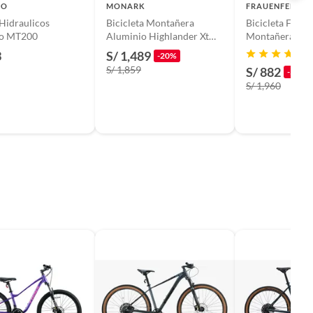
NO
MONARK
FRAUENFELDER
Hidraulicos
Bicicleta Montañera
Bicicleta FR
o MT200
Aluminio Highlander Xt
Montañera Alu
Aro 29 Monark
29 Azul
3
S/ 1,489
-20%
S/ 1,859
S/ 882
-55%
S/ 1,960