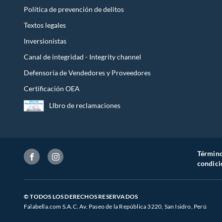
Cambio trasero
SHIMA
Política de prevención de delitos
Textos legales
Dimensiones de la bicicleta plegada
137x19
Inversionistas
Canal de integridad - Integrity channel
Defensoría de Vendedores y Proveedores
Certificación OEA
LIbro de reclamaciones
Término
condici
© TODOS LOS DERECHOS RESERVADOS
Falabella.com S.A.C. Av. Paseo de la República 3220, San Isidro, Perú