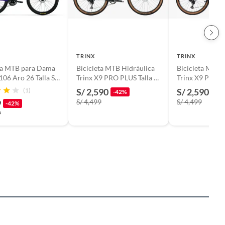
TRINX
TRINX
eta MTB para Dama
Bicicleta MTB Hidráulica
Bicicleta MTB 
106 Aro 26 Talla S-
Trinx X9 PRO PLUS Talla L
Trinx X9 PRO P
- 19
- 19
(1)
S/ 2,590
S/ 2,590
-42%
-42
S/ 4,499
S/ 4,499
9
-42%
9