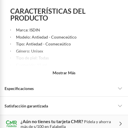
CARACTERÍSTICAS DEL
PRODUCTO
Marca: ISDIN
Modelo: Antiedad - Cosmeceútico
Tipo: Antiedad - Cosmeceútico
Género: Unisex
Tipo de piel: Todas
Contenido: 15 ml
Formato: Todas
Mostrar Más
Beneficio del producto: Crema contorno de ojos que
reduce visiblemente las bolsas, aclara el color de las
Especificaciones
ojeras y favorece la restauración de la elasticidad de la
piel. Sus efectos se perciben inmediatamente aportando
un efecto tensor y difuminando visiblemente las ojeras.
Condicion del
Nuevo
Satisfacción garantizada
Su uso continuado ayuda a disminuir el volumen de las
producto
bolsas y atenúa gradualmente el color morado o
La mayoría de los productos tienen
30 días desde que los recibes para
pigmentado de las ojeras. Además, protege de la pérdida
¿Aún no tienes tu tarjeta CMR?
Pídela y ahorra
hacer una devolución.
más de s/100 en Falabella
de hidratación, mejorando la apariencia de las líneas de