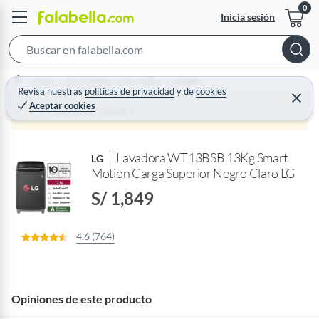
Inicia sesión
S
e
Home
Electrohogar - Línea blanca
Lavado
a
Revisa nuestras
políticas de privacidad
y
de
cookies
C
Aceptar cookies
r
e
Producto sin stock :(
r
c
r
a
h
r
Lavadora WT13BSB 13Kg Smart
B
LG
Motion Carga Superior Negro Claro LG
a
r
S/ 1,849
4.6 (764)
Opiniones de este producto