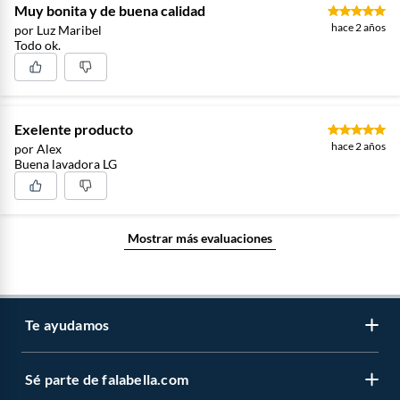
Muy bonita y de buena calidad
hace 2 años
por Luz Maribel
Todo ok.
Exelente producto
hace 2 años
por Alex
Buena lavadora LG
Mostrar más evaluaciones
Te ayudamos
Sé parte de falabella.com
Atención por WhatsApp