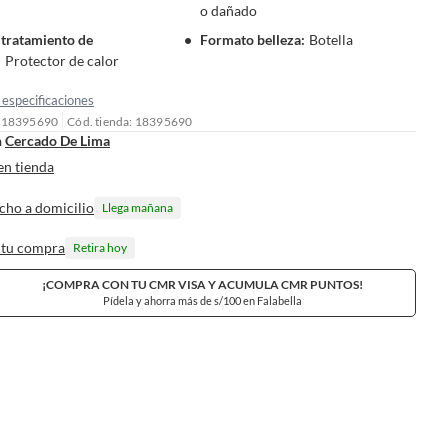
o dañado
 tratamiento de
Formato belleza
:
Botella
:
Protector de calor
especificaciones
: 18395690
Cód. tienda: 18395690
n
Cercado De Lima
en tienda
cho a domicilio
Llega mañana
 tu compra
Retira hoy
¡COMPRA CON TU CMR VISA Y ACUMULA CMR PUNTOS!
Pídela y ahorra más de s/100 en Falabella