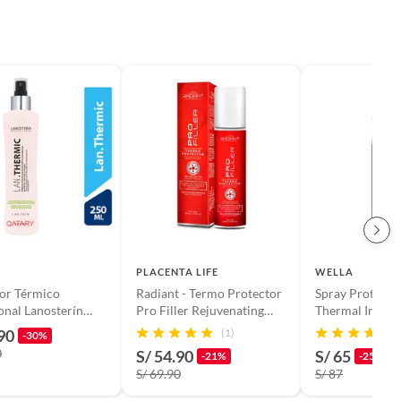
PLACENTA LIFE
WELLA
or Térmico
Radiant - Termo Protector
Spray Protecto
onal Lanosterín
Pro Filler Rejuvenating
Thermal Image 
 Efecto Liss y
200 ML
150ml
90
(1)
-30%
ad
0
S/ 54.90
S/ 65
-21%
-25%
S/ 69.90
S/ 87