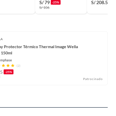
S/ 79
S/ 208.54
-25%
S/ 106
LA
ay Protector Térmico Thermal Image Wella
i 150ml
Emphase
(2)
5
-25%
7
Patrocinado