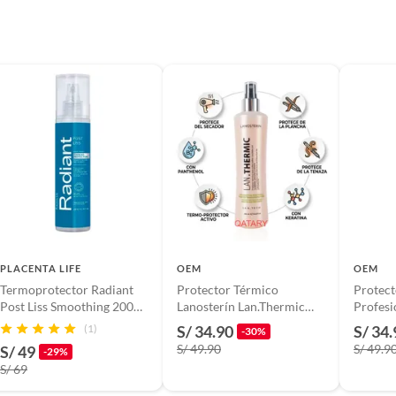
PLACENTA LIFE
OEM
OEM
Termoprotector Radiant
Protector Térmico
Protect
Post Liss Smoothing 200
Lanosterín Lan.Thermic
Profesi
ml
250ml - Con Keratina y
250ml -
(1)
S/ 34.90
S/ 34.
-30%
Pantenol
Suavid
S/ 49.90
S/ 49.9
S/ 49
-29%
S/ 69