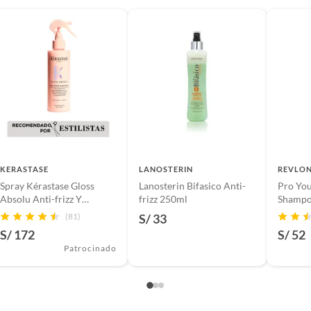
ores tienen:
 productos para asfalto, hormigón, albañilería.
po de cabello
s productos para asfalto.
, tecnología, línea blanca, colchones, muebles, bicicletas y
n
KERASTASE
LANOSTERIN
REVLON
Spray Kérastase Gloss
Lanosterin Bifasico Anti-
Pro You
or de calor
Absolu Anti-frizz Y
frizz 250ml
Shampo
Protector Térmico 190ml
Shampo
(81)
S/ 33
suplementos alimenticios, vitaminas.
S/ 172
S/ 52
Patrocinado
baño con señales de uso, sin empaques, etiquetas o sellos.