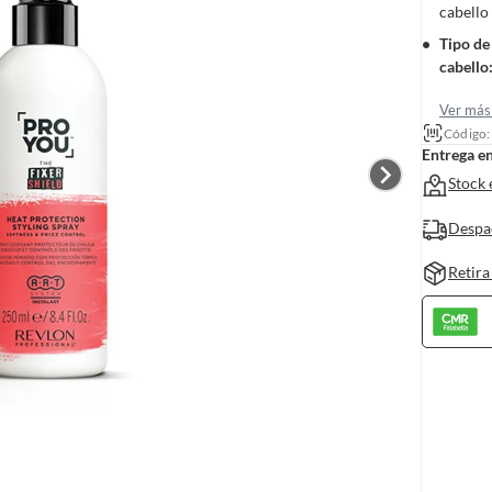
cabello
Tipo de
cabello
Ver más 
Código
Entrega e
Stock 
Despa
Retira