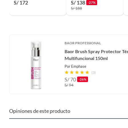
S/ 172
S/ 138
-27%
S/ 188
BAOR PROFESSIONAL
Baor Brush Spray Protector Té
Multifuncional 150ml
Por
Emphase
(3)
S/
70
-26%
S/
94
Opiniones de este producto