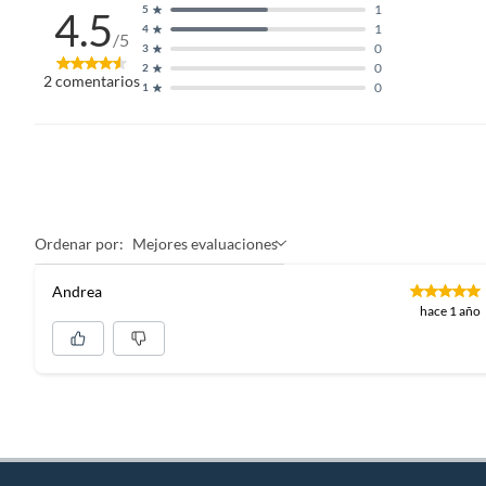
1
5
4.5
1
4
/5
0
3
0
2
2
comentarios
0
1
Ordenar por:
Mejores evaluaciones
Andrea
hace 1 año