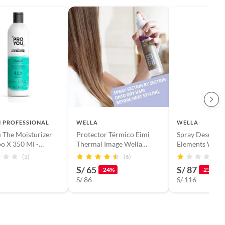
 PROFESSIONAL
WELLA
WELLA
 The Moisturizer
Protector Térmico Eimi
Spray Desenre
o X 350 Ml -
Thermal Image Wella
Elements Wella
o Hidratante
150ml
Professionals 
(3)
(6)
(
S/ 65
S/ 87
-24%
-25%
S/ 86
S/ 116