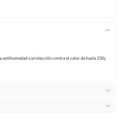
ntihumedad y protección contra el calor de hasta 230¿
ado o dañado
recibes para hacer una devolución.
erentes, otras con restricciones y algunas que no se