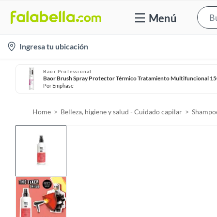
Menú
l
Ingresa tu ubicación
o
c
Baor Professional
Baor Brush Spray Protector Térmico Tratamiento Multifuncional 1
a
Por
Emphase
t
i
Home
Belleza, higiene y salud - Cuidado capilar
Shampoo
o
n
-
i
c
o
n