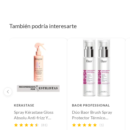
También podría interesarte
KERASTASE
BAOR PROFESSIONAL
Spray Kérastase Gloss
Dúo Baor Brush Spray
Absolu Anti-frizz Y
Protector Térmico
Protector Térmico 190ml
Tratamiento
(81)
(1)
Multifuncional