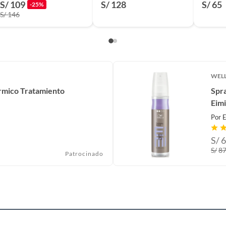
S/ 109
S/ 128
S/ 65
-25%
ml
S/ 146
WEL
rmico Tratamiento
Spr
Eim
Por
S/
6
S/
8
Patrocinado