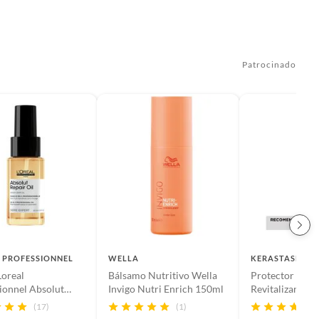
Patrocinado
 PROFESSIONNEL
WELLA
KERASTASE
Loreal
Bálsamo Nutritivo Wella
Protector Térm
ionnel Absolut
Invigo Nutri Enrich 150ml
Revitalizante 
 30ml
Régénérant Chr
(17)
(1)
150Ml