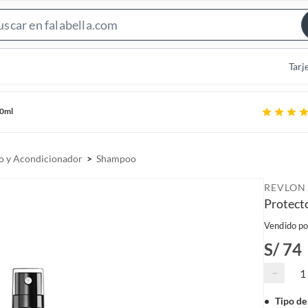
S
e
a
Tarj
r
c
50ml
h
B
a
 y Acondicionador
Shampoo
r
REVLON
Protect
Vendido po
S/ 74
−
Tipo de