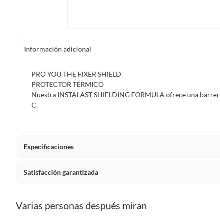
Información adicional
PRO YOU THE FIXER SHIELD
PROTECTOR TÉRMICO
Nuestra INSTALAST SHIELDING FORMULA ofrece una barrera a
C.
Especificaciones
Satisfacción garantizada
Condición del cabello
Maltrat
La mayoría de los productos tienen
30 días desde que los 
Varias personas después miran
País de origen
España
Sin embargo, tenemos categorías que cuentan con plazos dif
pueden devolver ni cambiar. Conoce cuáles son: