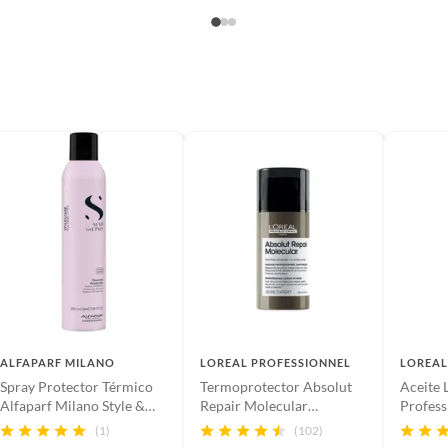
ALFAPARF MILANO
LOREAL PROFESSIONNEL
LOREAL
Spray Protector Térmico
Termoprotector Absolut
Aceite 
Alfaparf Milano Style &
Repair Molecular
Profess
Care Thermal Protector
reparación molecular
Repair
(1)
(102)
Loreal professionnel 100