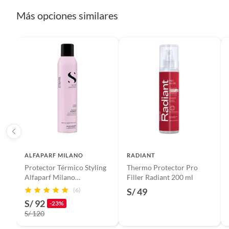
Pinturas de color a pedido.
Más opciones similares
Plantas.
Productos que hayan sido previamente instalados.
Baterías de auto.
Motocicletas y bicicletas motorizadas.
Licores y cigarros electrónicos.
ALFAPARF MILANO
RADIANT
Protector Térmico Styling
Thermo Protector Pro
Alfaparf Milano
Filler Radiant 200 ml
Professional
(6)
S/ 49
S/ 92
-23%
S/ 120