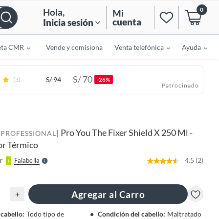
0
Hola
,
Mi
cuenta
Inicia sesión
eta CMR
Vende y comisiona
Venta telefónica
Ayuda
S/
70
S/
94
(3)
-26%
Patrocinado
o
f
n
I
Pro You The Fixer Shield X 250 Ml -
|
r
 PROFESSIONAL
e
or Térmico
l
l
e
4.5 (2)
r
Falabella
S
Agregar al Carro
+
 cabello
:
Todo tipo de
Condición del cabello
:
Maltratado