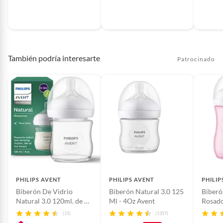
También podría interesarte
Patrocinado
PHILIPS AVENT
PHILIPS AVENT
PHILIP
Biberón De Vidrio
Biberón Natural 3.0 125
Biberó
Natural 3.0 120ml. de 0
Ml - 4Oz Avent
Rosado
a 3 Meses
Avent
(15)
(1357)