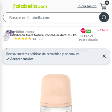
Inicia sesión
S
e
S/
116.90
a
Philips Avent
Biberón Avent Natural Recién Nacido 2 Uni. 125 Ml Anticólicos Sin Bpa
S/
117.99
r
4.8
(12)
Patrocinado
c
h
Home
Mundo Bebé - Lactancia y alimentación
Biberones
Revisa nuestras
políticas de privacidad
y
de
cookies
B
C
Aceptar cookies
e
a
r
r
r
a
r