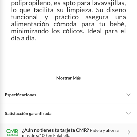
polipropileno, es apto para lavavajillas,
lo que facilita su limpieza. Su diseño
funcional y práctico asegura una
alimentación cómoda para tu bebé,
minimizando los cólicos. Ideal para el
día a día.
Mostrar Más
Especificaciones
Material
Polipropileno
Satisfacción garantizada
La mayoría de los productos tienen
30 días desde que los recibes para
¿Aún no tienes tu tarjeta CMR?
Pídela y ahorra
hacer una devolución.
Apto para lavavajillas
Sí
más de s/100 en Falabella