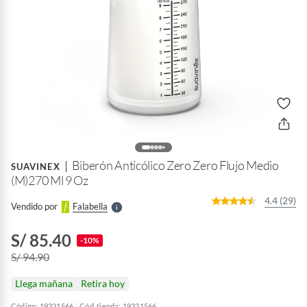
o
f
n
I
r
Biberón Anticólico Zero Zero Flujo Medio
e
SUAVINEX
l
(M)270 Ml 9 Oz
l
e
4.4 (29)
Vendido por
Falabella
S
S/ 85.40
-10%
S/ 94.90
Llega mañana
Retira hoy
Código: 19321566
Cód. tienda: 19321566