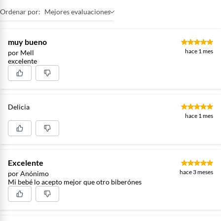
gaseosos del bebé e impidiendo, además que el aire oxide la
Ordenar por:
Mejores evaluaciones
leche y nutrientes, especialmente de la leche materna.
Basada en estudios científicos, la nueva tetina del biberón
muy bueno
anticólico simula en forma, longitud y tacto el pezón
hace 1 mes
por Mell
materno como nunca antes. Su textura de silicona ultra-
excelente
suave aporta una gran flexibilidad y parecido estético con la
piel. Las Tetinas de Suavinex están avaladas por la Sociedad
Española de Odontopediatría, SEOP y, aconsejadas por la
Asociación de Especialistas Italianos en Ortodoncia, ASIO.
Delicia
Todos los productos de Suavinex están libres de Bisphenol A.
hace 1 mes
El biberón anticólico ZERO ZERO está indicado desde el
nacimiento, incluso para bebés prematuros con fuerza de
succión débil. Recomendado para poder combinar con la
lactancia materna.
Excelente
hace 3 meses
por Anónimo
Mi bebé lo acepto mejor que otro biberónes
Capacidad: 270 ml. FLUJO MEDIO (M): Deja pasar
todo tipo de líquidos de densidad media. Ideal para
leche, zumos y papillas muy liquidas.