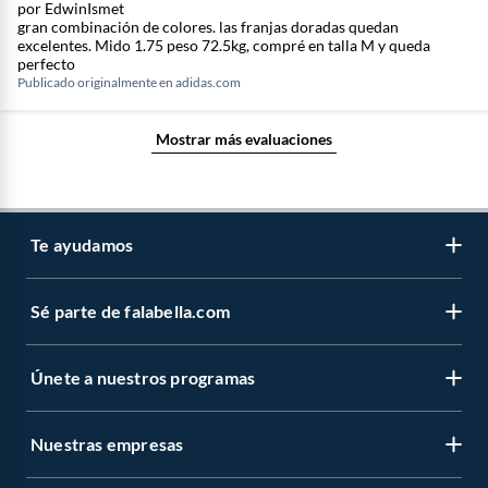
por EdwinIsmet
gran combinación de colores. las franjas doradas quedan
excelentes. Mido 1.75 peso 72.5kg, compré en talla M y queda
perfecto
Publicado originalmente en
adidas.com
Mostrar más evaluaciones
Te ayudamos
Sé parte de falabella.com
Atención por WhatsApp
Centro de ayuda
Únete a nuestros programas
Trabaja con nosotros
Tipos de entrega
Venta empresa
Cambios y devoluciones
Nuestras empresas
Novios Falabella
Sé vendedor Independiente de Falabella
Seguimiento de mi orden
CMR Puntos