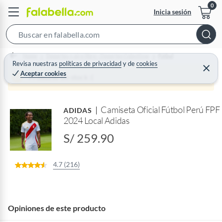
Inicia sesión
S
e
Home
Deportes y aire libre - Deportes Colectivos
Fútbol
a
Revisa nuestras
políticas de privacidad
y
de
cookies
C
Aceptar cookies
r
e
Producto sin stock :(
r
c
r
a
h
r
Camiseta Oficial Fútbol Perú FPF
B
ADIDAS
2024 Local Adidas
a
r
S/ 259.90
4.7 (216)
Opiniones de este producto