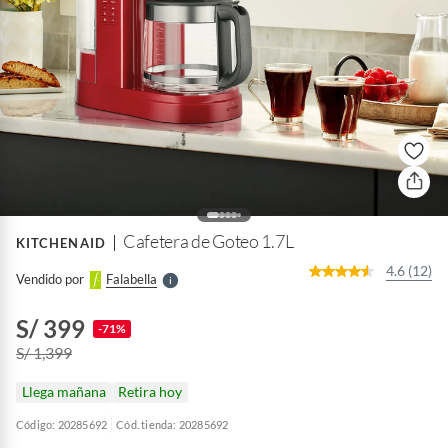
o
f
n
I
r
e
l
Cafetera de Goteo 1.7L
KITCHENAID
l
e
4.6 (12)
Vendido por
Falabella
S
S/ 399
-71%
S/ 1,399
Llega mañana
Retira hoy
Código: 20285692
Cód. tienda: 20285692