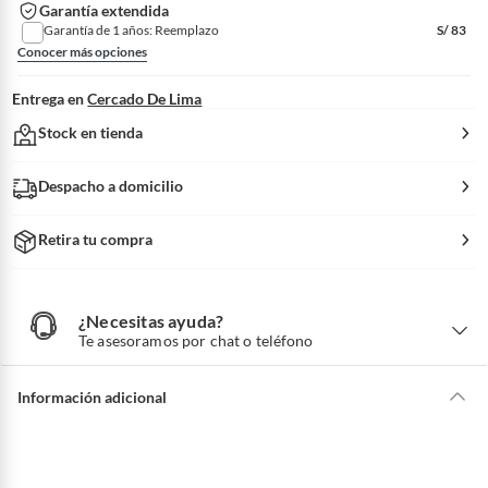
Garantía extendida
Garantía de 1 años: Reemplazo
S/
83
Conocer más opciones
Entrega en
Cercado De Lima
Stock en tienda
Despacho a domicilio
Retira tu compra
¿Necesitas ayuda?
¿
N
Te asesoramos por chat o teléfono
e
c
e
s
i
Información adicional
t
a
s
a
y
u
d
a
?