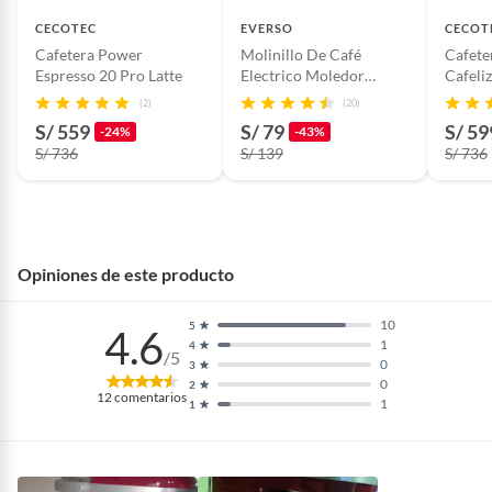
CECOTEC
EVERSO
CECOT
Cafetera Power
Molinillo De Café
Cafete
Espresso 20 Pro Latte
Electrico Moledor
Cafeli
Portátil Recargable
(2)
(20)
S/ 559
S/ 79
S/ 59
-24%
-43%
S/ 736
S/ 139
S/ 736
Opiniones de este producto
10
5
4.6
1
4
/5
0
3
0
2
12
comentarios
1
1