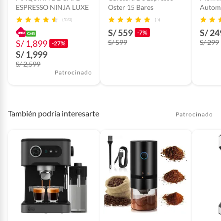
ESPRESSO NINJA LUXE
Oster 15 Bares
Automá
(120)
(5)
S/ 559
S/ 24
-7%
S/ 1,899
S/ 599
S/ 299
-27%
S/ 1,999
S/ 2,599
Patrocinado
También podría interesarte
Patrocinado