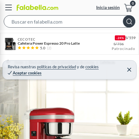
Inicia sesión
S
e
S/
559
-24%
a
CECOTEC
Cafetera Power Espresso 20 Pro Latte
S/
736
r
5.0
(2)
Patrocinado
c
h
Home
Electrohogar - Electrodomésticos de Cocina
Cafeteras
Revisa nuestras
políticas de privacidad
y
de
cookies
B
C
Aceptar cookies
e
a
r
r
r
a
r