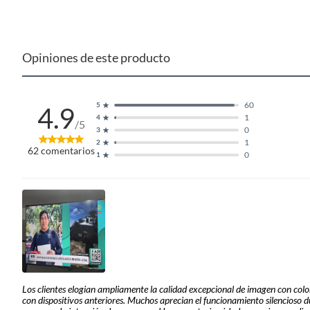
Contraste
Mega co
Plantas.
Productos que hayan sido previamente instalados.
Baterías de auto.
Cantidad de puertos HDMI
4
Opiniones de este producto
Motocicletas y bicicletas motorizadas.
Licores y cigarros electrónicos.
Cantidad de entradas RCA
1
60
5
4.9
1
4
/5
0
3
Potencia RMS
40W
1
2
62
comentarios
0
1
Los clientes elogian ampliamente la calidad excepcional de imagen con colo
con dispositivos anteriores. Muchos aprecian el funcionamiento silencioso d