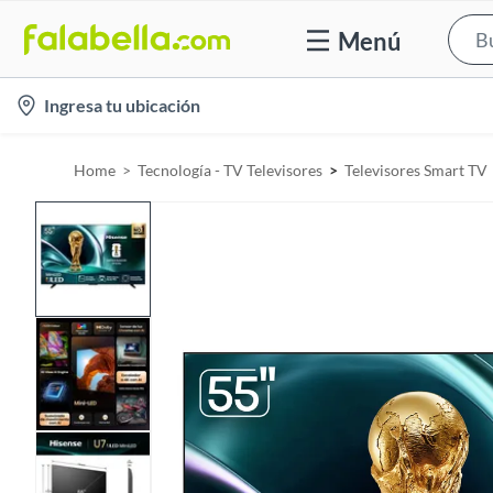
Menú
l
Ingresa tu ubicación
o
c
Home
Tecnología - TV Televisores
Televisores Smart TV
a
t
i
o
n
-
i
c
o
n