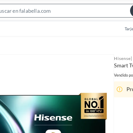
S
e
a
Tarj
r
c
h
B
|
Hisense
a
Smart T
r
Vendido po
Pr