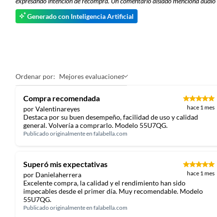
expresando intención de recompra. Un comentario aislado menciona audio me
Generado con Inteligencia Artificial
Ordenar por:
Mejores evaluaciones
Compra recomendada
hace 1 mes
por Valentinareyes
Destaca por su buen desempeño, facilidad de uso y calidad
general. Volvería a comprarlo. Modelo 55U7QG.
Publicado originalmente en
falabella.com
Superó mis expectativas
hace 1 mes
por Danielaherrera
Excelente compra, la calidad y el rendimiento han sido
impecables desde el primer día. Muy recomendable. Modelo
55U7QG.
Publicado originalmente en
falabella.com