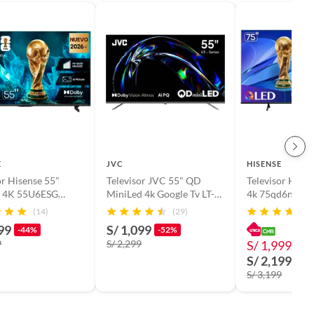
E
JVC
HISENSE
or Hisense 55"
Televisor JVC 55" QD
Televisor Hisen
d 4K 55U6ESG
MiniLed 4k Google Tv LT-
4k 75qd6n Goog
v
55KM958 Smart Tv
(2025) Smart T
(14)
(29)
99
S/ 1,099
-44%
-52%
9
S/ 2,299
S/ 1,999
-38
S/ 2,199
S/ 3,199