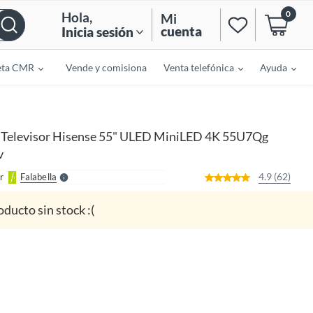
0
Hola
,
Mi
cuenta
Inicia sesión
eta CMR
Vende y comisiona
Venta telefónica
Ayuda
o
f
n
I
Televisor Hisense 55" ULED MiniLED 4K 55U7Qg
r
e
v
l
l
e
4.9 (62)
r
Falabella
S
oducto sin stock :(