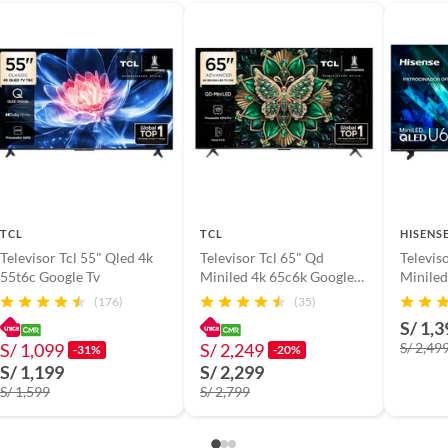
ores tienen:
 productos para asfalto, hormigón, albañilería.
 TV
s productos para asfalto.
, tecnología, línea blanca, colchones, muebles, bicicletas y
n
TCL
TCL
HISENS
Televisor Tcl 55" Qled 4k
Televisor Tcl 65" Qd
Televis
G
55t6c Google Tv
Miniled 4k 65c6k Google
Minile
Tv
Smart T
(176)
(35)
suplementos alimenticios, vitaminas.
S/ 1,3
S/ 1,099
S/ 2,249
S/ 2,49
-31%
-20%
baño con señales de uso, sin empaques, etiquetas o sellos.
S/ 1,199
S/ 2,299
S/ 1,599
S/ 2,799