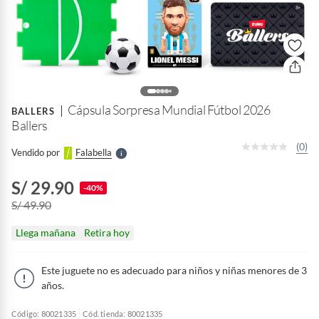
o
f
n
I
r
Cápsula Sorpresa Mundial Fútbol 2026
e
BALLERS
l
Ballers
l
e
(0)
Vendido por
Falabella
S
S/ 29.90
-40%
S/ 49.90
Llega mañana
Retira hoy
Este juguete no es adecuado para niños y niñas menores de 3
años.
Código: 80021335
Cód. tienda: 80021335