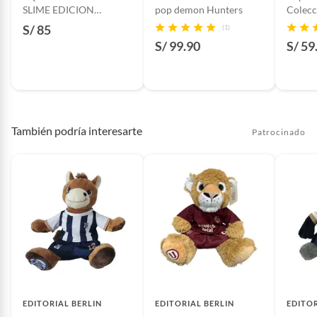
SLIME EDICION
pop demon Hunters
Colecc
ESPECIAL
Mini B
S/ 85
(1)
Piezas pequeñas
Sí
S/ 99.90
S/ 59
Incluye
1 figura con licencia de la Copa
Mundial de la FIFA™, 1 balón de
fútbol en miniatura, 1 moneda
de jugador y 1 sorpresa
También podría interesarte
Patrocinado
adicional
EDITORIAL BERLIN
EDITORIAL BERLIN
EDITOR