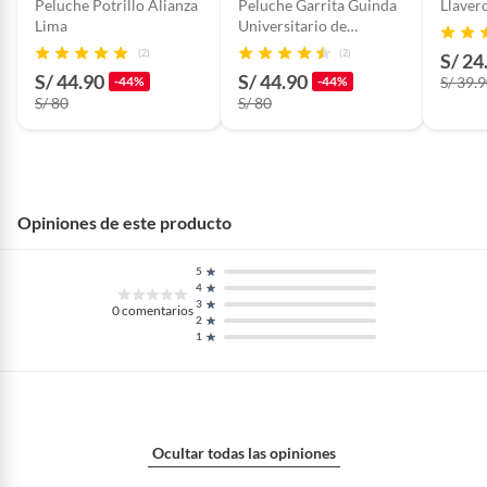
Peluche Potrillo Alianza
Peluche Garrita Guinda
Llaver
Lima
Universitario de
Deportes
(2)
(2)
S/ 24
S/ 44.90
S/ 44.90
-44%
-44%
S/ 39.
S/ 80
S/ 80
Opiniones de este producto
5
4
3
0
comentarios
2
1
Ocultar todas las opiniones