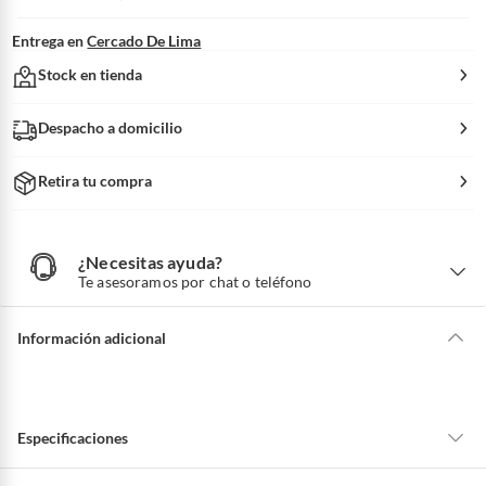
Entrega en
Cercado De Lima
Stock en tienda
Despacho a domicilio
Retira tu compra
¿Necesitas ayuda?
¿
N
Te asesoramos por chat o teléfono
e
c
e
s
i
Información adicional
t
a
s
a
y
u
d
a
?
Especificaciones