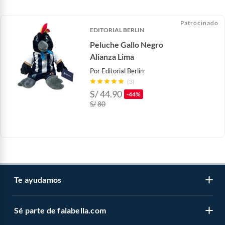
Patrocinado
EDITORIAL BERLIN
Peluche Gallo Negro
Alianza Lima
Por
Editorial Berlin
(3)
S/
44.90
-44%
S/
80
Te ayudamos
Sé parte de falabella.com
Atención por WhatsApp