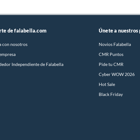
s 11 Home, Español
rte de falabella.com
Únete a nuestros
a con nosotros
Novios Falabella
Gamer
 empresa
CMR Puntos
dedor Independiente de Falabella
Pide tu CMR
.7 Horas
Cyber WOW 2026
Hot Sale
Black Friday
 Gaming 3i
DR4