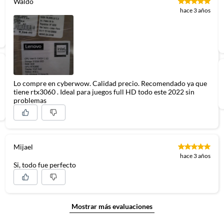
Waldo
hace 3 años
re
Lo compre en cyberwow. Calidad precio. Recomendado ya que
es estéreo, 2W x2, Nahimic Audio
tiene rtx3060 . Ideal para juegos full HD todo este 2022 sin
problemas
ye
Mijael
or de corriente, Manual de usuario
hace 3 años
Si, todo fue perfecto
Mostrar más evaluaciones