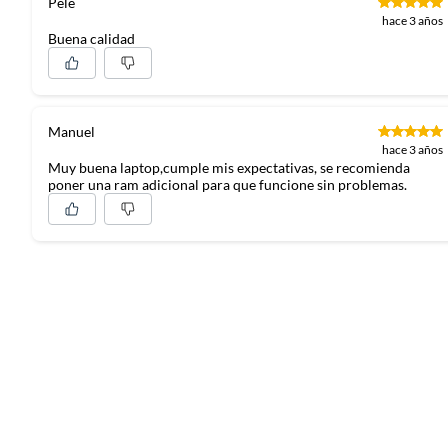
Pele
Entradas HDMI: Si incluye
hace 3 años
Hecho en: China
Buena calidad
Garantía
1 año
Núcleos del procesador
Octa co
Manuel
hace 3 años
Muy buena laptop,cumple mis expectativas, se recomienda
Sistema de sonido
Altavoc
poner una ram adicional para que funcione sin problemas.
Cantidad de puertos HDMI
Si inclu
Incluye
Adaptad
Capacidad de la tarjeta de video
6GB
Idioma del teclado
Epañol