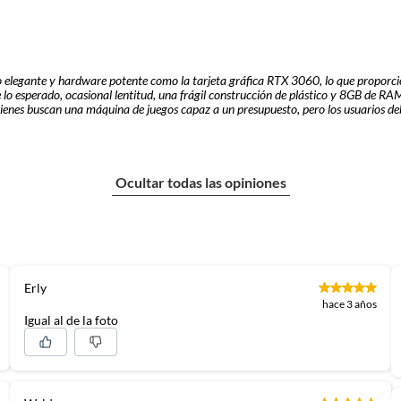
n
ore
iseño elegante y hardware potente como la tarjeta gráfica RTX 3060, lo que propor
suplementos alimenticios, vitaminas.
 lo esperado, ocasional lentitud, una frágil construcción de plástico y 8GB de R
920 x 1.080),FHD (1.920 x 1.080)
ienes buscan una máquina de juegos capaz a un presupuesto, pero los usuarios debe
baño con señales de uso, sin empaques, etiquetas o sellos.
3.2, 1x USB-C 3.2
Ocultar todas las opiniones
0V6LM
Erly
hace 3 años
Igual al de la foto
Bluetooh