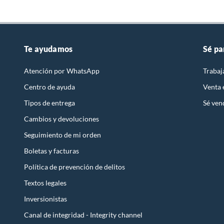
Sistema operativo
Window
Te ayudamos
Sé pa
Incluye accesorios
No
Atención por WhatsApp
Trabaj
Tipo
Gamer,
Centro de ayuda
Venta
Tipos de entrega
Sé ven
Duración de la batería (hrs)
Hasta 7
Cambios y devoluciones
Seguimiento de mi orden
Velocidad de procesamiento (GHz)
2.0GHz
Boletas y facturas
Política de prevención de delitos
Nombre comercial
IdeaPad
Textos legales
Inversionistas
Memoria RAM
8GB D
Canal de integridad - Integrity channel