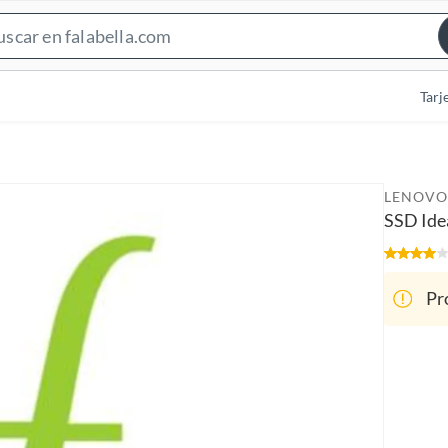
S
e
a
Tarj
r
c
h
B
LENOVO
a
SSD Ide
r
Pr