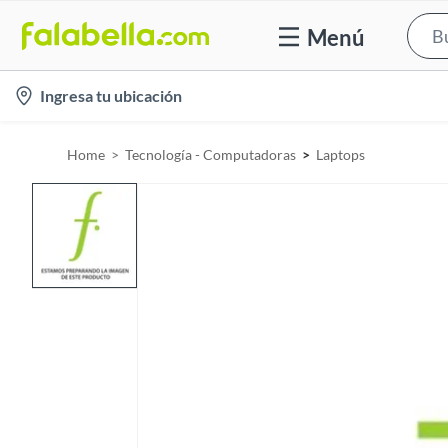
Menú
l
Ingresa tu ubicación
o
c
Home
Tecnología - Computadoras
Laptops
a
t
i
o
n
-
i
c
o
n