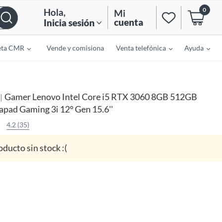
0
Hola
,
Mi
cuenta
Inicia sesión
eta CMR
Vende y comisiona
Venta telefónica
Ayuda
Gamer Lenovo Intel Core i5 RTX 3060 8GB 512GB
|
apad Gaming 3i 12° Gen 15.6''
4.2 (35)
oducto sin stock :(