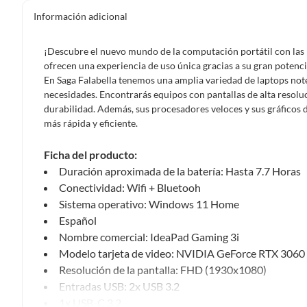
Información adicional
¡Descubre el nuevo mundo de la computación portátil con las 
ofrecen una experiencia de uso única gracias a su gran potenci
En Saga Falabella tenemos una amplia variedad de laptops note
necesidades. Encontrarás equipos con pantallas de alta resolu
durabilidad. Además, sus procesadores veloces y sus gráficos d
más rápida y eficiente.
Ficha del producto:
Duración aproximada de la batería: Hasta 7.7 Horas
Conectividad: Wifi + Bluetooh
Sistema operativo: Windows 11 Home
Español
Nombre comercial: IdeaPad Gaming 3i
Modelo tarjeta de video: NVIDIA GeForce RTX 3060
Resolución de la pantalla: FHD (1930x1080)
Entradas USB: 2x USB 3.2
1x USB-C 3.2