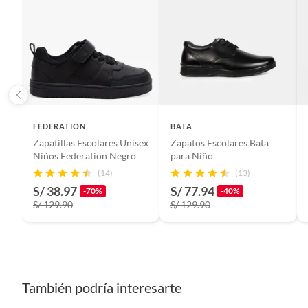
FEDERATION
BATA
Zapatillas Escolares Unisex
Zapatos Escolares Bata
Niños Federation Negro
para Niño
(14)
(13)
S/ 38.97
S/ 77.94
-70%
-40%
S/ 129.90
S/ 129.90
También podría interesarte