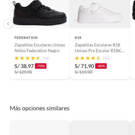
Alimentos, bebidas, fórmulas y leches para bebés.
Productos hechos a medida.
Pinturas de color a pedido.
Plantas.
Productos que hayan sido previamente instalados.
FEDERATION
R18
Baterías de auto.
Zapatillas Escolares Unisex
Zapatillas Escolares R18
Niños Federation Negro
Unisex Pre Escolar R18K-
Motocicletas y bicicletas motorizadas.
Cd00022
(14)
(12)
Licores y cigarros electrónicos.
S/ 38.97
S/ 71.90
-70%
-40%
S/ 129.90
S/ 119.90
Más opciones similares