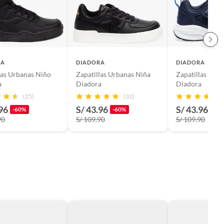
RA
DIADORA
DIADORA
las Urbanas Niño
Zapatillas Urbanas Niña
Zapatillas Urb
a
Diadora
Diadora
(25)
(32)
96
S/ 43.96
S/ 43.96
-60%
-60%
-60
90
S/ 109.90
S/ 109.90