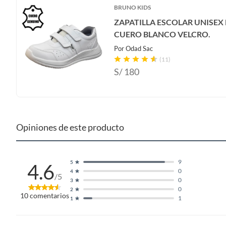
BRUNO KIDS
ZAPATILLA ESCOLAR UNISEX
CUERO BLANCO VELCRO.
Por
Odad Sac
(11)
S/
180
Opiniones de este producto
9
5
4.6
0
4
/5
0
3
0
2
10
comentarios
1
1