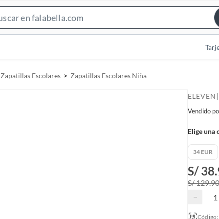
S
e
a
Tarj
r
c
Zapatillas Escolares
Zapatillas Escolares Niña
h
B
|
ELEVEN
a
Vendido po
r
Elige una 
34 EUR
S/ 38
S/ 129.9
−
Código