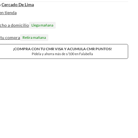
n
Cercado De Lima
en tienda
cho a domicilio
Llega mañana
 tu compra
Retira mañana
¡COMPRA CON TU CMR VISA Y ACUMULA CMR PUNTOS!
Pídela y ahorra más de s/100 en Falabella