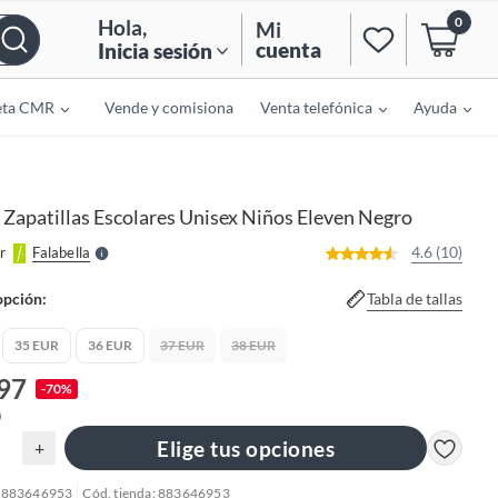
0
Hola
,
Mi
cuenta
Inicia sesión
eta CMR
Vende y comisiona
Venta telefónica
Ayuda
o
f
n
I
r
e
Zapatillas Escolares Unisex Niños Eleven Negro
l
l
e
4.6 (10)
r
Falabella
S
opción:
Tabla de tallas
35 EUR
36 EUR
37 EUR
38 EUR
.97
-70%
0
Elige tus opciones
+
: 883646953
Cód. tienda: 883646953