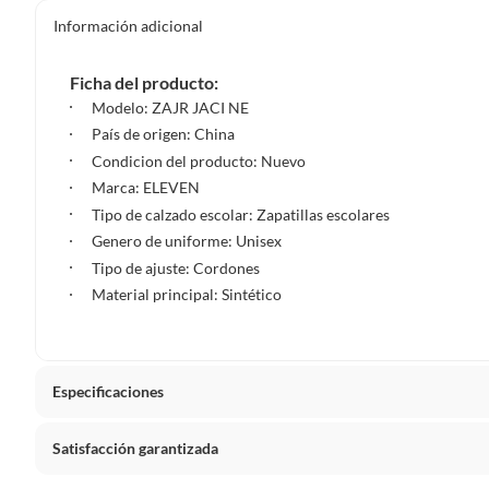
Información adicional
Ficha del producto:
Modelo: ZAJR JACI NE
País de origen: China
Condicion del producto: Nuevo
Marca: ELEVEN
Tipo de calzado escolar: Zapatillas escolares
Genero de uniforme: Unisex
Tipo de ajuste: Cordones
Material principal: Sintético
Especificaciones
Satisfacción garantizada
Condicion del producto
Nuevo
La mayoría de los productos tienen
30 días desde que los 