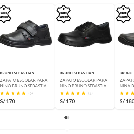
BRUNO SEBASTIAN
BRUNO SEBASTIAN
BRUNO 
ZAPATO ESCOLAR PARA
ZAPATO ESCOLAR PARA
ZAPAT
NIÑO BRUNO SEBASTIAN
NIÑO BRUNO SEBASTIAN
NIÑA 
DE CUERO NEGRO
DE CUERO NEGRO
DE CU
(6)
(2)
CASUAL VELCRO
CASUAL PASADOR.
JANE V
S/ 170
S/ 170
S/ 18