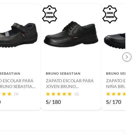
SEBASTIAN
BRUNO SEBASTIAN
BRUNO SEBAST
O ESCOLAR PARA
ZAPATO ESCOLAR PARA
ZAPATO ESCO
BRUNO SEBASTIAN
JOVEN BRUNO
NIÑA BRUNO 
ERO NEGRO MARY
SEBASTIAN DE CUERO
DE CUERO N
(4)
(2)
ELCRO.
NEGRO CASUAL
JANE HEBILLA
0
S/ 180
S/ 170
PASADOR.