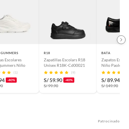
 GUMMERS
R18
BATA
las Escolares
Zapatillas Escolars R18
Zapatos Escola
gummers Niño
Unisex R18K-Cd00021
Niño Paolo
(1)
(9)
94
S/ 59.90
S/ 89.94
-40%
-40%
-40
90
S/ 99.90
S/ 149.90
Patrocinado