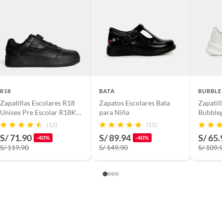
R18
BATA
BUBBLE
Zapatillas Escolares R18
Zapatos Escolares Bata
Zapatil
Unisex Pre Escolar R18K-
para Niña
Bubble
Cd00022
(12)
(11)
S/ 71.90
S/ 89.94
S/ 65.
-40%
-40%
S/ 119.90
S/ 149.90
S/ 109.