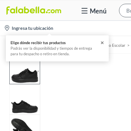
Menú
l
Ingresa tu ubicación
o
c
✕
Elige dónde recibir tus productos
Home
Niños y Juguetería - Escolares
Calzado Escolar
a
Podrás ver la disponibilidad y tiempos de entrega
para tu despacho o retiro en tienda.
t
i
o
n
-
i
c
o
n