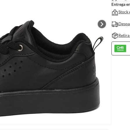
Entrega e
Stock 
Despa
Retira