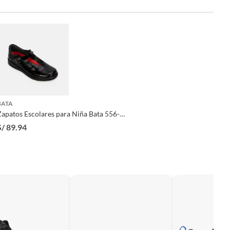
BATA
Zapatos Escolares para Niña Bata 556-
6865
S/ 89.94