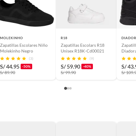
MOLEKINHO
R18
DIADO
Zapatillas Escolares Niño
Zapatillas Escolars R18
Zapatil
Molekinho Negro
Unisex R18K-Cd00021
Diador
(3)
(9)
S/ 44.95
S/ 59.90
S/ 43.
-50%
-40%
S/ 89.90
S/ 99.90
S/ 109.