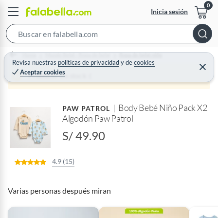
Inicia sesión
S
e
Home
Mundo Bebé - Ropa de bebé
Ropa de bebé niño
a
Revisa nuestras
políticas de privacidad
y
de
cookies
C
Aceptar cookies
r
e
Producto sin stock :(
r
c
r
a
h
r
Body Bebé Niño Pack X2
B
PAW PATROL
Algodón Paw Patrol
a
r
S/ 49.90
4.9 (15)
Varias personas después miran