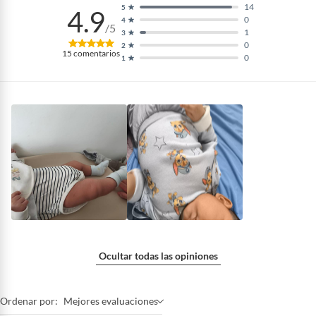
14
5
4.9
0
4
/5
1
3
0
2
15
comentarios
0
1
Ocultar todas las opiniones
Ordenar por:
Mejores evaluaciones