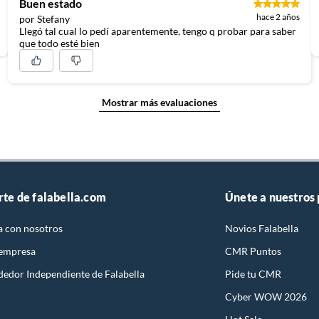
Buen estado
hace 2 años
por Stefany
ca
Llegó tal cual lo pedí aparentemente, tengo q probar para saber
que todo esté bien
Mostrar más evaluaciones
rte de falabella.com
Únete a nuestros
ca
a con nosotros
Novios Falabella
 empresa
CMR Puntos
ca
dedor Independiente de Falabella
Pide tu CMR
Cyber WOW 2026