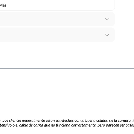
 Más
recibes para hacer una devolución.
cm
erentes, otras con restricciones y algunas que no se
ores tienen:
 productos para asfalto, hormigón, albañilería.
s productos para asfalto.
, tecnología, línea blanca, colchones, muebles, bicicletas y
. Los clientes generalmente están satisfechos con la buena calidad de la cámara, l
ensivo o el cable de carga que no funciona correctamente, pero parecen ser casos 
ca