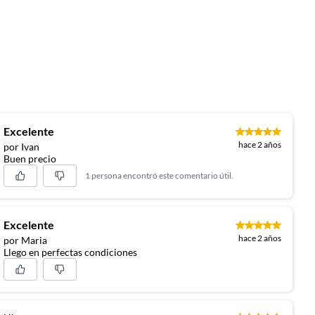
Excelente
hace 2 años
por Ivan
Buen precio
1 persona encontró este comentario útil.
Excelente
hace 2 años
por Maria
Llego en perfectas condiciones