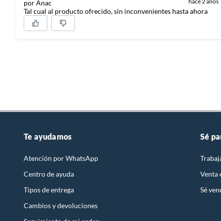
hace 2 años
por Anac
Tal cual al producto ofrecido, sin inconvenientes hasta ahora
Núcleos del procesador
No apli
Características de la pantalla
Retina
Cámara frontal
12 MP
Sistema operativo
iOS
Te ayudamos
Sé pa
Velocidad de procesamiento (GHz)
No apli
Atención por WhatsApp
Trabaj
Centro de ayuda
Venta
Memoria RAM
No apli
Tipos de entrega
Sé ven
Cambios y devoluciones