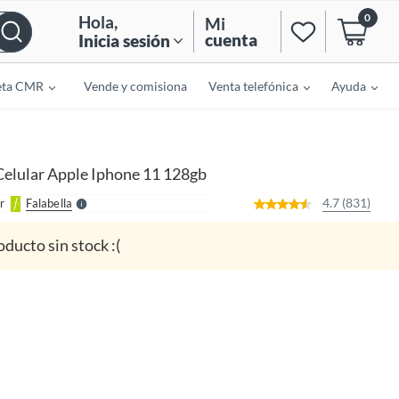
0
Hola
,
Mi
cuenta
Inicia sesión
eta CMR
Vende y comisiona
Venta telefónica
Ayuda
o
f
n
I
r
e
Celular Apple Iphone 11 128gb
l
l
e
4.7 (831)
r
Falabella
S
oducto sin stock :(