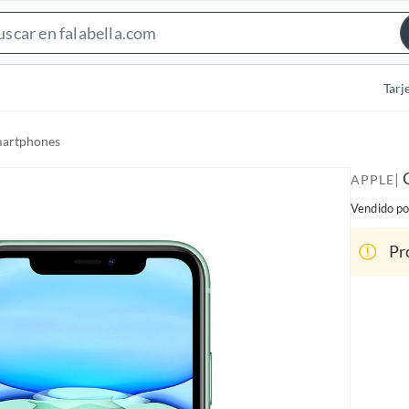
S
e
a
Tarj
r
c
artphones
h
B
|
APPLE
a
Vendido po
r
Pr