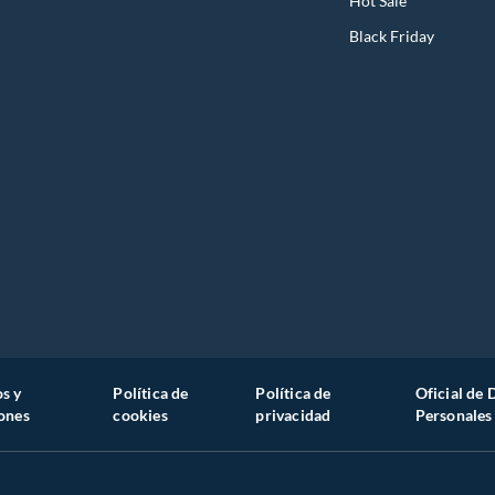
Hot Sale
Black Friday
s y
Política de
Política de
Oficial de 
ones
cookies
privacidad
Personales