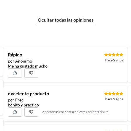
n
 11
Ocultar todas las opiniones
suplementos alimenticios, vitaminas.
80p
baño con señales de uso, sin empaques, etiquetas o sellos.
Rápido
hace 2 años
por Anónimo
Me ha gustado mucho
SIM
excelente producto
hace 2 años
por Fred
bonito y practico
2 personas encontraron este comentario útil.