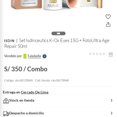
o
f
n
I
r
Set Isdinceutics K-Ox Eyes 15G + FotoUltra Age
e
ISDIN
l
Repair 50ml
l
e
(0)
Vendido por
Falabella
S
S/ 350
/ Combo
Código: sku18170048
Cód. tienda: sku18170048
Entrega en
Cercado De Lima
Stock en tienda
Despacho a domicilio