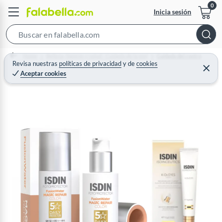
Inicia sesión
S
e
Home
Belleza, higiene y salud - Cuidado de la piel
Cuidado del rostro
a
Revisa nuestras
políticas de privacidad
y
de
cookies
C
Aceptar cookies
r
e
r
c
r
a
h
r
B
a
r