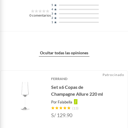
5
4
3
0
comentarios
2
1
Ocultar todas las opiniones
Patrocinado
FERRAND
Set x6 Copas de
Champagne Allure 220 ml
Por
Falabella
(13)
S/
129.90