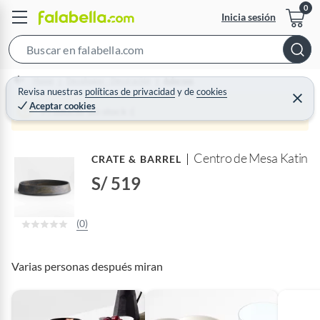
Inicia sesión
S
e
Home
Decohogar - Decoración
Adornos
a
Revisa nuestras
políticas de privacidad
y
de
cookies
C
Aceptar cookies
r
e
Producto sin stock :(
r
c
r
a
h
r
Centro de Mesa Katin
B
CRATE & BARREL
a
S/ 519
r
(0)
Varias personas después miran