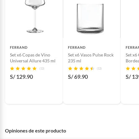
FERRAND
FERRAND
FERRA
Set x6 Copas de Vino
Set x6 Vasos Pulse Rock
Set x6
Universal Allure 435 ml
235 ml
Bordea
(12)
(12)
S/ 129.90
S/ 69.90
S/ 13
Opiniones de este producto