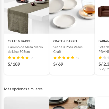
CRATE & BARREL
CRATE & BARREL
FABIA
Camino de Mesa Marin
Set de 4 Posa Vasos
Sofá d
de Lino 305cm
Craft
PRANN
Chocol
(1)
(1)
S/ 189
S/ 69
S/ 2,
S/ 3,1
Más opciones similares