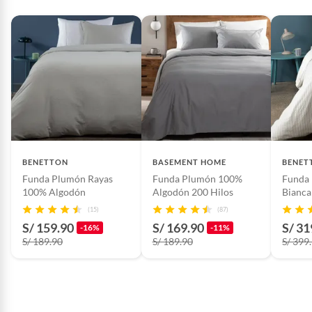
BENETTON
BASEMENT HOME
BENET
Funda Plumón Rayas
Funda Plumón 100%
Funda 
100% Algodón
Algodón 200 Hilos
Bianc
(15)
(87)
S/ 159.90
S/ 169.90
S/ 31
-16%
-11%
S/ 189.90
S/ 189.90
S/ 399