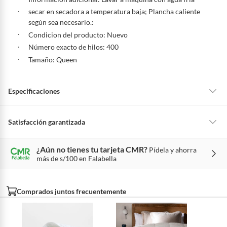
secar en secadora a temperatura baja; Plancha caliente
según sea necesario.:
Condicion del producto: Nuevo
Número exacto de hilos: 400
Tamaño: Queen
Especificaciones
Número de hilos
De 400 a 599 hilos
Satisfacción garantizada
La mayoría de los productos tienen
30 días desde que los recibes para
¿Aún no tienes tu tarjeta CMR?
Pídela y ahorra
hacer una devolución.
Material
Algodón,Algodón orgánico
más de s/100 en Falabella
Sin embargo, tenemos categorías que cuentan con plazos diferentes,
otras con restricciones y algunas que no se pueden devolver ni cambiar.
Tamaño de la cama
Queen
Conoce cuáles son:
Comprados juntos frecuentemente
Productos vendidos por
Falabella, Tottus y otros vendedores tienen:
Modelo
518286
48 horas: cemento, mezclas de hormigón, morteros, yeso y otros