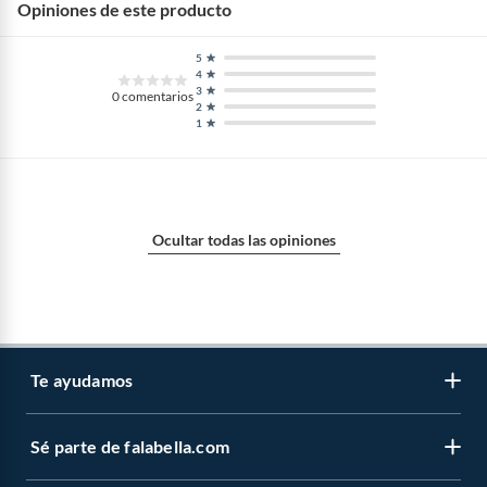
Opiniones de este producto
5
4
3
0
comentarios
2
1
Ocultar todas las opiniones
Te ayudamos
Sé parte de falabella.com
Atención por WhatsApp