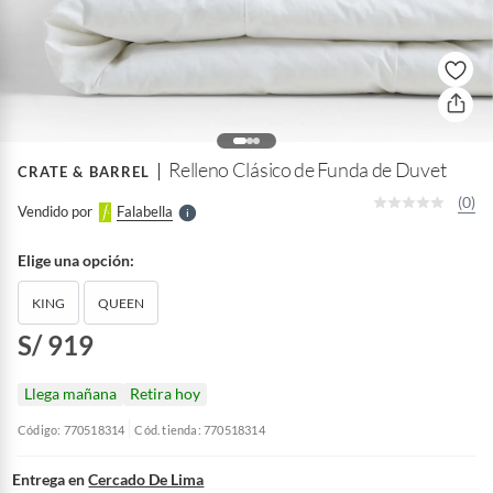
o
f
n
I
r
e
l
Relleno Clásico de Funda de Duvet
CRATE & BARREL
l
e
(0)
Vendido por
Falabella
S
Elige una opción:
KING
QUEEN
S/ 919
Llega mañana
Retira hoy
Código: 770518314
Cód. tienda: 770518314
Entrega en
Cercado De Lima