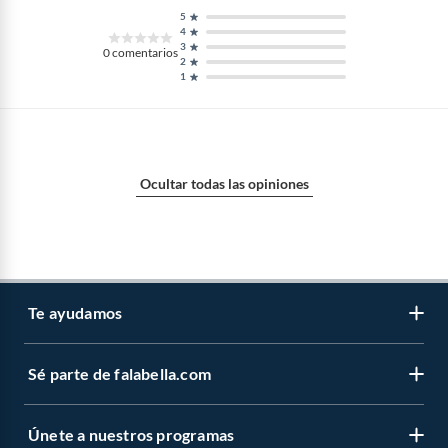
5
4
3
0
comentarios
2
1
Ocultar todas las opiniones
Te ayudamos
Sé parte de falabella.com
Atención por WhatsApp
Centro de ayuda
Únete a nuestros programas
Trabaja con nosotros