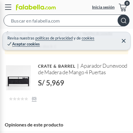
Inicia sesión
S
e
Home
Muebles y Organización - Muebles
Muebles de comedor
a
Revisa nuestras
políticas de privacidad
y
de
cookies
C
Aceptar cookies
r
e
Producto sin stock :(
r
c
r
a
h
r
Aparador Dunewood
B
CRATE & BARREL
de Madera de Mango 4 Puertas
a
r
S/ 5,969
(0)
Opiniones de este producto