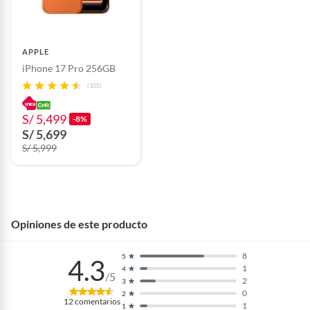
APPLE
iPhone 17 Pro 256GB
(105)
S/ 5,499
-8%
S/ 5,699
S/ 5,999
Opiniones de este producto
8
5
4.3
1
4
/5
2
3
0
2
12
comentarios
1
1