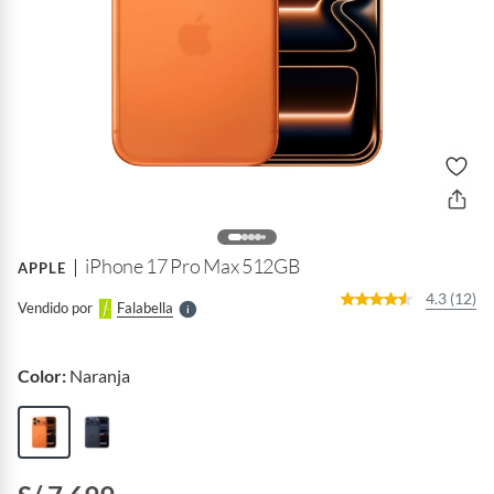
o
f
n
I
r
e
l
iPhone 17 Pro Max 512GB
APPLE
l
e
4.3 (12)
Vendido por
Falabella
S
Color:
Naranja