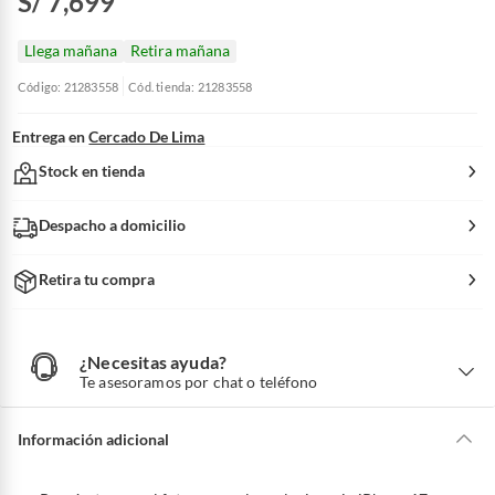
S/ 7,699
Llega mañana
Retira mañana
Código: 21283558
Cód. tienda: 21283558
Entrega en
Cercado De Lima
Stock en tienda
Despacho a domicilio
Retira tu compra
¿Necesitas ayuda?
¿
N
Te asesoramos por chat o teléfono
e
c
e
s
i
Información adicional
t
a
s
a
y