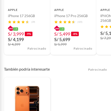
APPLE
APPLE
APPLE
iPhone 17 256GB
iPhone 17 Pro 256GB
IPHON
256GB
(39)
(105)
S/ 5,
S/ 3,999
S/ 5,499
-9%
-8%
S/ 7,2
S/ 4,199
S/ 5,699
S/ 4,399
S/ 5,999
Patrocinado
Patrocinado
También podría interesarte
Patrocinado