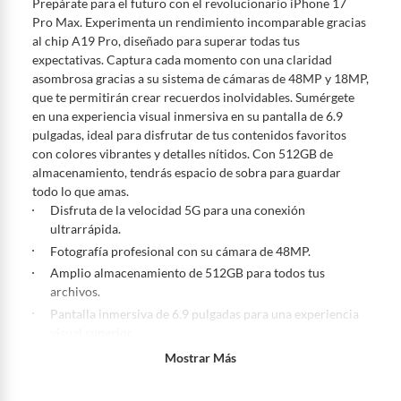
Prepárate para el futuro con el revolucionario iPhone 17
u
d
Pro Max. Experimenta un rendimiento incomparable gracias
a
?
al chip A19 Pro, diseñado para superar todas tus
expectativas. Captura cada momento con una claridad
asombrosa gracias a su sistema de cámaras de 48MP y 18MP,
que te permitirán crear recuerdos inolvidables. Sumérgete
en una experiencia visual inmersiva en su pantalla de 6.9
pulgadas, ideal para disfrutar de tus contenidos favoritos
con colores vibrantes y detalles nítidos. Con 512GB de
almacenamiento, tendrás espacio de sobra para guardar
todo lo que amas.
Disfruta de la velocidad 5G para una conexión
ultrarrápida.
Fotografía profesional con su cámara de 48MP.
Amplio almacenamiento de 512GB para todos tus
archivos.
Pantalla inmersiva de 6.9 pulgadas para una experiencia
visual superior.
Máximo rendimiento con el potente chip A19 Pro.
Mostrar Más