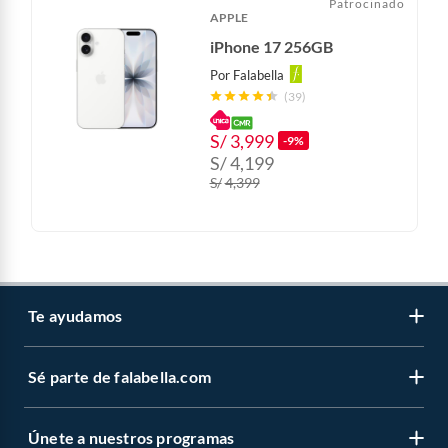
Patrocinado
APPLE
iPhone 17 256GB
Por
Falabella
(39)
S/
3,999
-9%
S/
4,199
S/
4,399
Te ayudamos
Sé parte de falabella.com
Atención por WhatsApp
Centro de ayuda
Únete a nuestros programas
Trabaja con nosotros