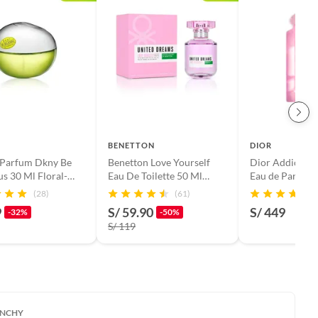
BENETTON
DIOR
 Parfum Dkny Be
Benetton Love Yourself
Dior Addict Ro
us 30 Ml Floral-
Eau De Toilette 50 Ml
Eau de Parfum 
Mujer
Mujer
(28)
(61)
9
S/ 59.90
S/ 449
-32%
-50%
S/ 119
ENCHY