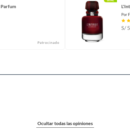
 Parfum
L'In
Por
F
S/
5
Patrocinado
Ocultar todas las opiniones