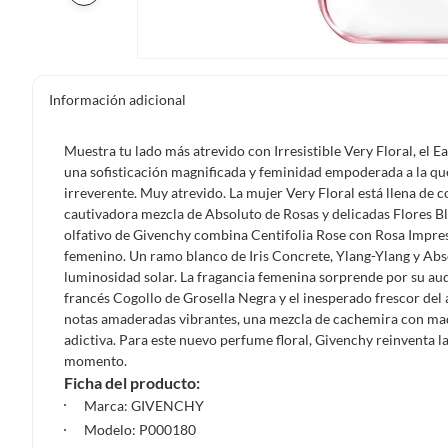
Información adicional
Muestra tu lado más atrevido con Irresistible Very Floral, el
una sofisticación magnificada y feminidad empoderada a la que
irreverente. Muy atrevido. La mujer Very Floral está llena de 
cautivadora mezcla de Absoluto de Rosas y delicadas Flores Bla
olfativo de Givenchy combina Centifolia Rose con Rosa Impres
femenino. Un ramo blanco de Iris Concrete, Ylang-Ylang y Abs
luminosidad solar. La fragancia femenina sorprende por su auda
francés Cogollo de Grosella Negra y el inesperado frescor del 
notas amaderadas vibrantes, una mezcla de cachemira con ma
adictiva. Para este nuevo perfume floral, Givenchy reinventa la 
momento.
Ficha del producto:
Marca: GIVENCHY
Modelo: P000180