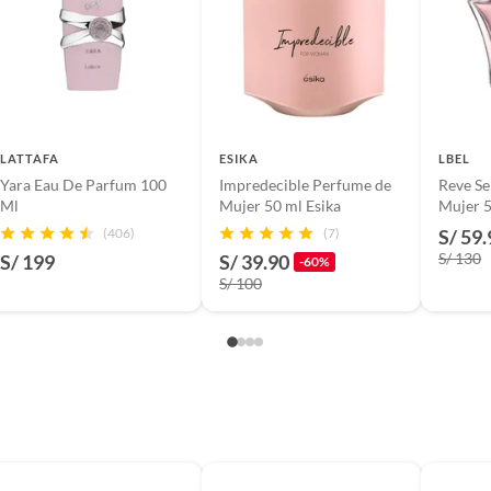
LATTAFA
ESIKA
LBEL
Yara Eau De Parfum 100
Impredecible Perfume de
Reve Se
Ml
Mujer 50 ml Esika
Mujer 
(406)
(7)
S/ 59.
S/ 130
S/ 199
S/ 39.90
-60%
S/ 100