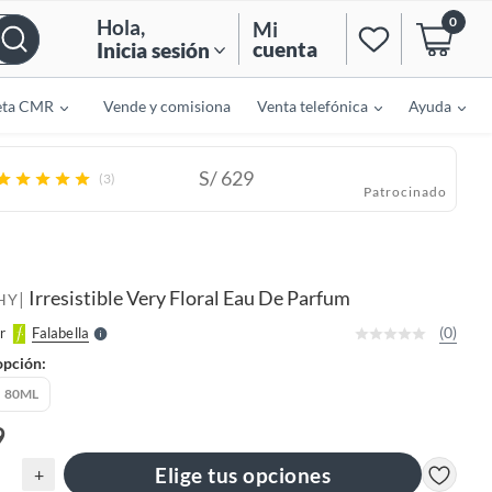
0
Hola
,
Mi
cuenta
Inicia sesión
eta CMR
Vende y comisiona
Venta telefónica
Ayuda
S/
629
(3)
Patrocinado
o
f
n
I
r
e
Irresistible Very Floral Eau De Parfum
|
l
HY
l
e
(0)
r
Falabella
S
opción:
80ML
9
Elige tus opciones
+