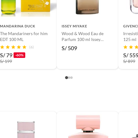
s productos para asfalto.
, tecnología, línea blanca, colchones, muebles, bicicletas y
n
MANDARINA DUCK
ISSEY MIYAKE
GIVENC
The Mandariners for him
Wood & Wood Eau de
Irresis
EDT 100 ML
Parfum 100 ml Issey
125 ml
Miyake Hombre
(6)
S/ 509
suplementos alimenticios, vitaminas.
S/ 79
S/ 55
-60%
S/ 199
S/ 899
baño con señales de uso, sin empaques, etiquetas o sellos.
ica
gancia Very floral Edp 80 ml