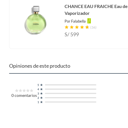
CHANCE EAU FRAICHE Eau de
Vaporizador
Por
Falabella
(36)
S/
599
Opiniones de este producto
5
4
3
0
comentarios
2
1