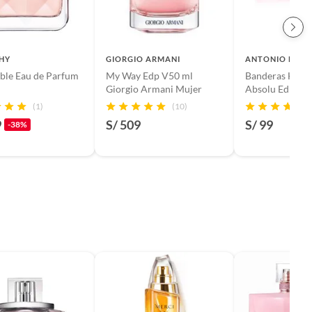
HY
GIORGIO ARMANI
ANTONIO BAND
tible Eau de Parfum
My Way Edp V50 ml
Banderas Her S
Giorgio Armani Mujer
Absolu Edp 50
(1)
(10)
9
S/ 509
S/ 99
-38%