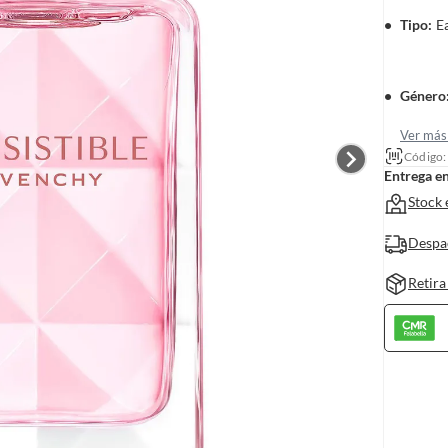
Tipo
:
E
Género
Ver más 
Código
Entrega e
Stock 
Despa
Retira