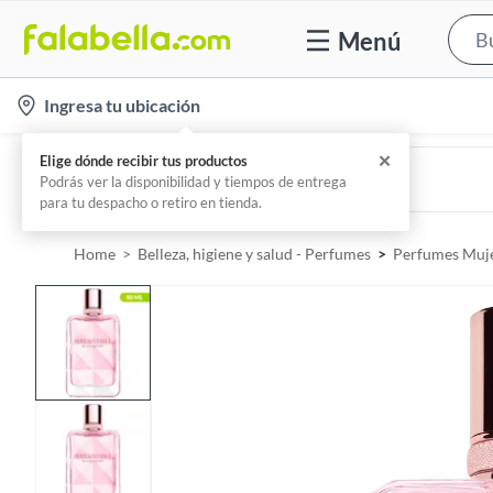
Menú
l
Ingresa tu ubicación
o
c
GIVENCHY
L'Interdit Rouge Eau De Parfum
a
Por
Falabella
t
i
Home
Belleza, higiene y salud - Perfumes
Perfumes Muj
o
n
-
i
c
o
n