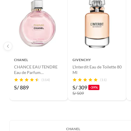
CHANEL
GIVENCHY
CHANCE EAU TENDRE
L'Interdit Eau de Toilette 80
Eau de Parfum
Ml
Vaporizador
(114)
(11)
S/ 889
S/ 309
-39%
S/ 509
CHANEL