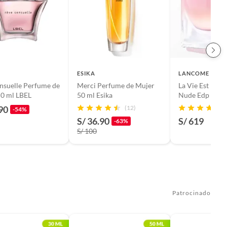
ESIKA
LANCOME
nsuelle Perfume de
Merci Perfume de Mujer
La Vie Est Belle
50 ml LBEL
50 ml Esika
Nude Edp 100 
90
(12)
-54%
S/ 36.90
S/ 619
-63%
S/ 100
Patrocinado