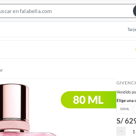
S
e
a
Tarj
r
c
h
B
a
er
r
GIVENC
Vendido po
Elige una 
50ML
S/ 62
−