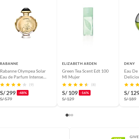
RABANNE
ELIZABETH ARDEN
DKNY
Rabanne Olympea Solar
Green Tea Scent Edt 100
Eau De
Eau de Parfum Intense
Ml Mujer
Delicio
80ml
Frutal 
(9)
(8)
S/ 299
S/ 109
S/ 12
-48%
-16%
S/ 579
S/ 129
S/ 189
GIV