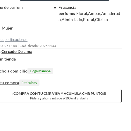
au de parfum
Fragancia
perfume
:
Floral,Ambar,Amaderad
o,Almizclado,Frutal,Cítrico
:
Mujer
especificaciones
: 20251144
Cód. tienda: 20251144
n
Cercado De Lima
en tienda
cho a domicilio
Llega mañana
 tu compra
Retira hoy
¡COMPRA CON TU CMR VISA Y ACUMULA CMR PUNTOS!
Pídela y ahorra más de s/100 en Falabella