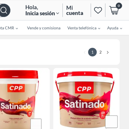
0
Hola
,
Mi
cuenta
Inicia sesión
eta CMR
Vende y comisiona
Venta telefónica
Ayuda
1
2