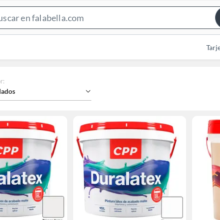
Search
Bar
Tarj
r
:
ados