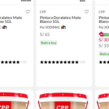
CPP
CPP
ralatex Mate
Pintura Duralatex Mate
Pintu
mo 1GL
Blanco 1GL
Blanc
C
Por SODIMAC
Por S
S/ 65
S/ 30
Retira hoy
S/ 33
Retir
(21)
(53)