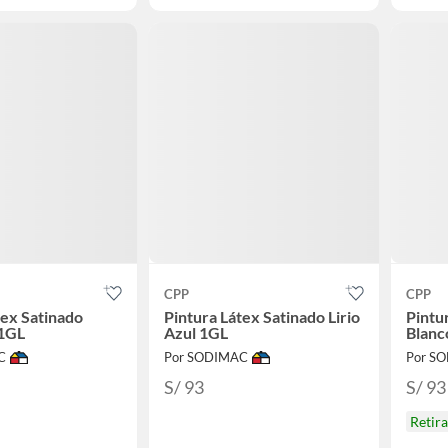
CPP
CPP
tex Satinado
Pintura Látex Satinado Lirio
Pintu
 1GL
Azul 1GL
Blanc
C
Por SODIMAC
Por S
S/ 93
S/ 93
Retir