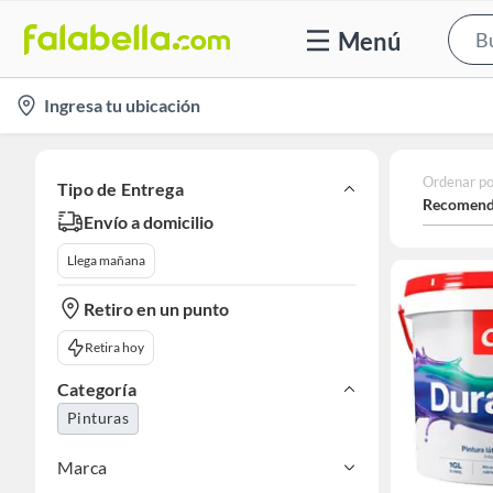
Menú
location-
Ingresa tu ubicación
icon
Ordenar po
Tipo de Entrega
Recomend
Envío a domicilio
Llega mañana
Retiro en un punto
Retira hoy
Categoría
Pinturas
Marca