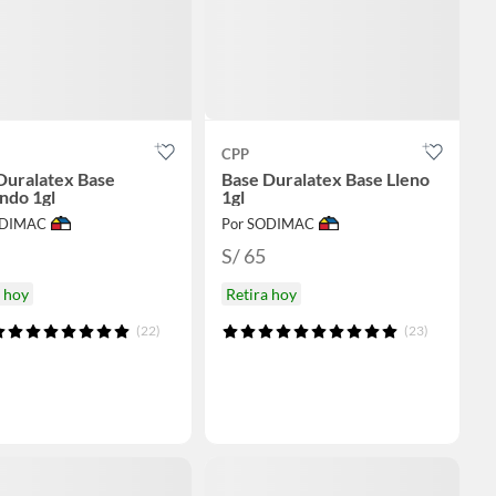
CPP
Duralatex Base
Base Duralatex Base Lleno
ndo 1gl
1gl
ODIMAC
Por SODIMAC
S/ 65
a hoy
Retira hoy
(22)
(23)