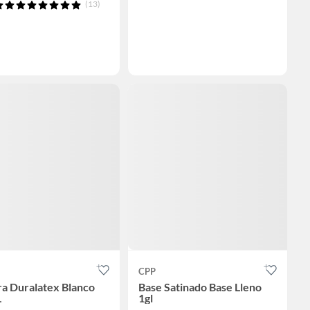
(13)
CPP
ra Duralatex Blanco
Base Satinado Base Lleno
L
1gl