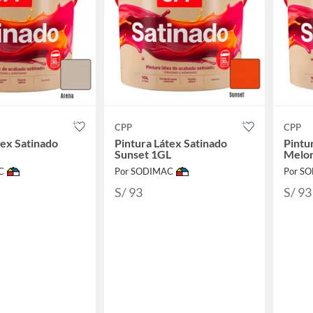
CPP
CPP
tex Satinado
Pintura Látex Satinado
Pintu
Sunset 1GL
Melo
C
Por SODIMAC
Por S
S/ 93
S/ 93