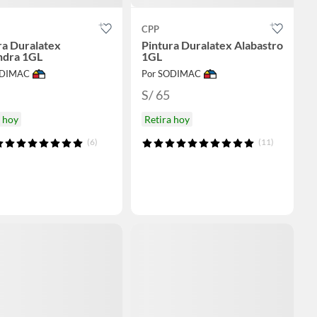
CPP
ra Duralatex
Pintura Duralatex Alabastro
ndra 1GL
1GL
ODIMAC
Por SODIMAC
S/ 65
a hoy
Retira hoy
(6)
(11)