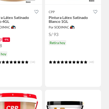
CPP
ra Látex Satinado
Pintura Látex Satinado
o 4GL
Blanco 1GL
ODIMAC
Por SODIMAC
S/ 93
9
-9%
Retira hoy
8
a hoy
(34)
(48)