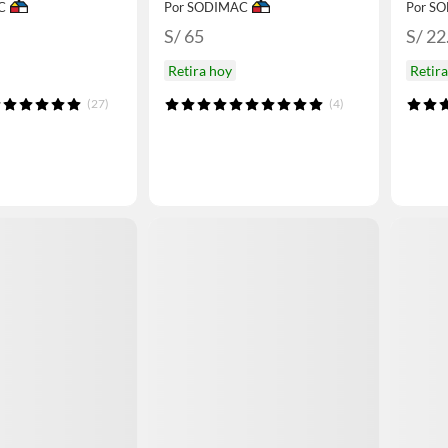
C
Por SODIMAC
Por S
S/ 65
S/ 22
Retira hoy
Retir
(27)
(4)