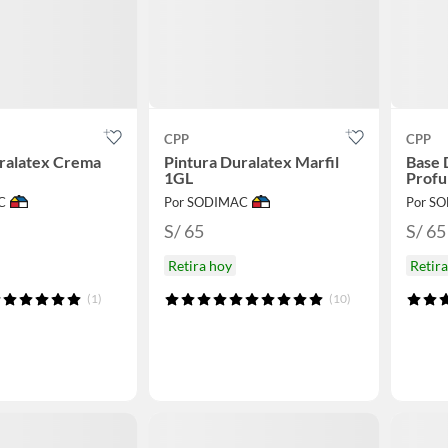
CPP
CPP
ralatex Crema
Pintura Duralatex Marfil
Base 
1GL
Profu
C
Por SODIMAC
Por S
S/ 65
S/ 65
Retira hoy
Retir
(1)
(10)