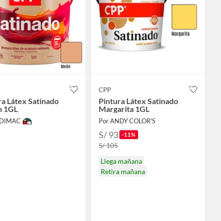
CPP
ra Látex Satinado
Pintura Látex Satinado
n 1GL
Margarita 1GL
ODIMAC
Por ANDY COLOR'S
S/ 93
-11%
S/ 105
Llega mañana
Retira mañana