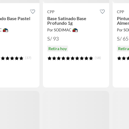
CPP
CPP
ado Base Pastel
Base Satinado Base
Pintu
Profundo 1g
Alme
C
Por SODIMAC
Por S
S/ 93
S/ 65
Retira hoy
Retir
(37)
(18)