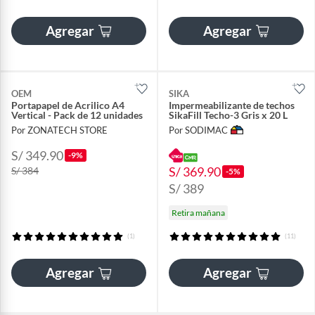
Agregar
Agregar
OEM
SIKA
Portapapel de Acrilico A4
Impermeabilizante de techos
Vertical - Pack de 12 unidades
SikaFill Techo-3 Gris x 20 L
Por ZONATECH STORE
Por SODIMAC
S/ 349.90
-9%
S/ 369.90
S/ 384
-5%
S/ 389
Retira mañana
(1)
(11)
Agregar
Agregar