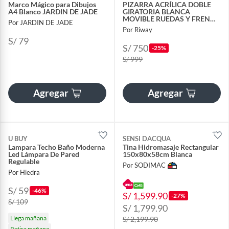
Marco Mágico para Dibujos
PIZARRA ACRÍLICA DOBLE
A4 Blanco JARDIN DE JADE
GIRATORIA BLANCA
MOVIBLE RUEDAS Y FRENO
Por JARDIN DE JADE
SOPORTE DE ESTRUCTURA
Por Riway
NEGRO
S/ 79
S/ 750
-25%
S/ 999
Agregar
Agregar
U BUY
SENSI DACQUA
Lampara Techo Baño Moderna
Tina Hidromasaje Rectangular
Led Lámpara De Pared
150x80x58cm Blanca
Regulable
Por SODIMAC
Por Hiedra
S/ 59
-46%
S/ 1,599.90
-27%
S/ 109
S/ 1,799.90
Llega mañana
S/ 2,199.90
Retira mañana