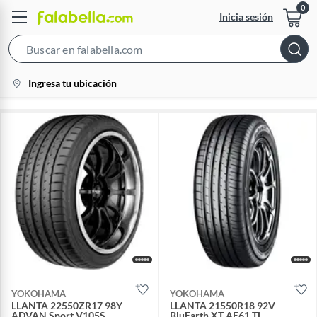
Inicia sesión
Search
Bar
location-
Ingresa tu ubicación
icon
YOKOHAMA
YOKOHAMA
LLANTA 22550ZR17 98Y
LLANTA 21550R18 92V
ADVAN Sport V105S
BluEarth XT AE61 TL