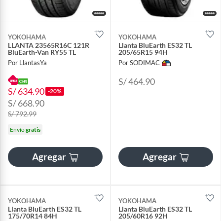
YOKOHAMA
YOKOHAMA
LLANTA 23565R16C 121R
Llanta BluEarth ES32 TL
BluEarth-Van RY55 TL
205/65R15 94H
Por LlantasYa
Por SODIMAC
S/ 464.90
S/ 634.90
-20%
S/ 668.90
S/ 792.99
Envío
gratis
Agregar
Agregar
YOKOHAMA
YOKOHAMA
Llanta BluEarth ES32 TL
Llanta BluEarth ES32 TL
175/70R14 84H
205/60R16 92H