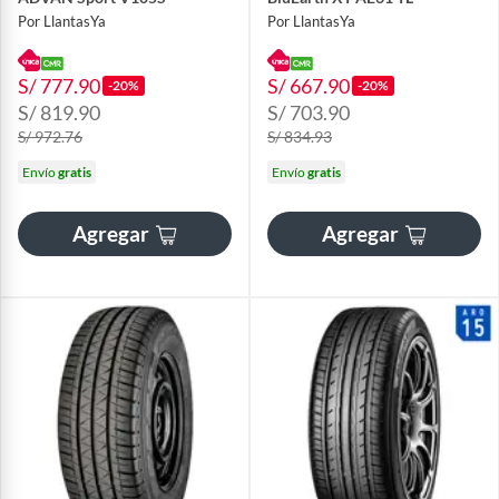
Por LlantasYa
Por LlantasYa
S/ 777.90
S/ 667.90
-20%
-20%
S/ 819.90
S/ 703.90
S/ 972.76
S/ 834.93
Envío
gratis
Envío
gratis
Agregar
Agregar