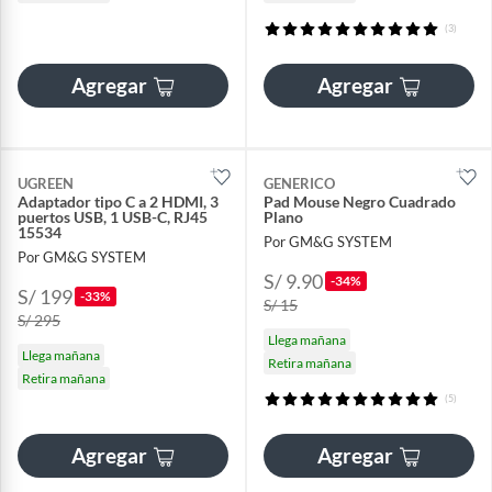
(3)
Agregar
Agregar
UGREEN
GENERICO
Adaptador tipo C a 2 HDMI, 3
Pad Mouse Negro Cuadrado
puertos USB, 1 USB-C, RJ45
Plano
15534
Por GM&G SYSTEM
Por GM&G SYSTEM
S/ 9.90
-34%
S/ 199
-33%
S/ 15
S/ 295
Llega mañana
Llega mañana
Retira mañana
Retira mañana
(5)
Agregar
Agregar