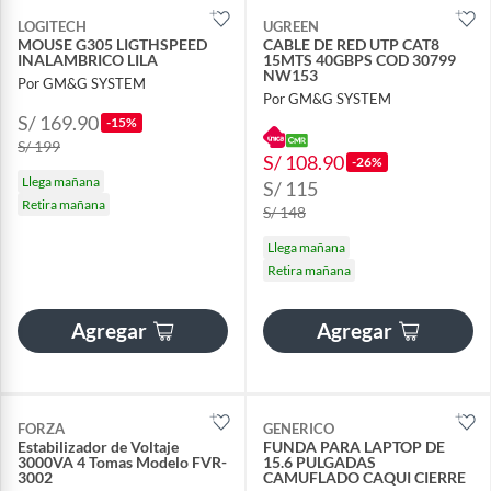
LOGITECH
UGREEN
MOUSE G305 LIGTHSPEED
CABLE DE RED UTP CAT8
INALAMBRICO LILA
15MTS 40GBPS COD 30799
NW153
Por GM&G SYSTEM
Por GM&G SYSTEM
S/ 169.90
-15%
S/ 199
S/ 108.90
-26%
Llega mañana
S/ 115
Retira mañana
S/ 148
Llega mañana
Retira mañana
Agregar
Agregar
FORZA
GENERICO
Estabilizador de Voltaje
FUNDA PARA LAPTOP DE
3000VA 4 Tomas Modelo FVR-
15.6 PULGADAS
3002
CAMUFLADO CAQUI CIERRE