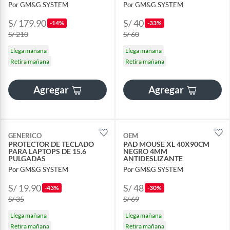
Por GM&G SYSTEM
Por GM&G SYSTEM
S/ 179.90
S/ 40
-14%
-33%
S/ 210
S/ 60
Llega mañana
Llega mañana
Retira mañana
Retira mañana
Agregar
Agregar
GENERICO
OEM
PROTECTOR DE TECLADO
PAD MOUSE XL 40X90CM
PARA LAPTOPS DE 15.6
NEGRO 4MM
PULGADAS
ANTIDESLIZANTE
Por GM&G SYSTEM
Por GM&G SYSTEM
S/ 19.90
S/ 48
-43%
-30%
S/ 35
S/ 69
Llega mañana
Llega mañana
Retira mañana
Retira mañana