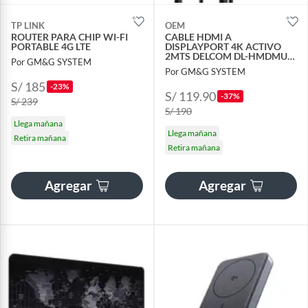
TP LINK
OEM
ROUTER PARA CHIP WI-FI
CABLE HDMI A
PORTABLE 4G LTE
DISPLAYPORT 4K ACTIVO
2MTS DELCOM DL-HMDMU-
Por GM&G SYSTEM
02
Por GM&G SYSTEM
S/ 185
-23%
S/ 119.90
-37%
S/ 239
S/ 190
Llega mañana
Llega mañana
Retira mañana
Retira mañana
Agregar
Agregar