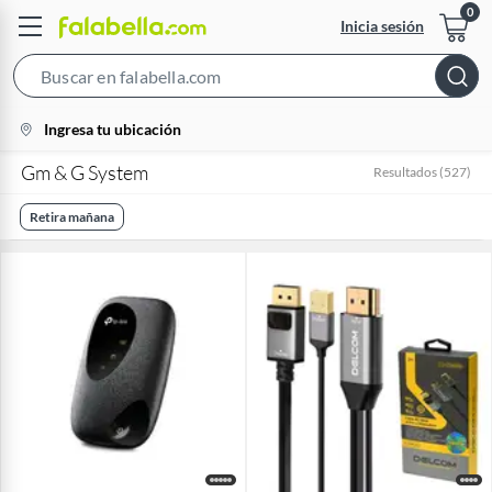
Inicia sesión
Search
Bar
location-
Ingresa tu ubicación
icon
Gm & G System
Resultados
(
527
)
Retira mañana