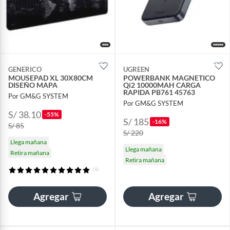
GENERICO
UGREEN
MOUSEPAD XL 30X80CM
POWERBANK MAGNETICO
DISEÑO MAPA
Qi2 10000MAH CARGA
RAPIDA PB761 45763
Por GM&G SYSTEM
Por GM&G SYSTEM
S/ 38.10
-55%
S/ 185
-16%
S/ 85
S/ 220
Llega mañana
Llega mañana
Retira mañana
Retira mañana
(1)
Agregar
Agregar