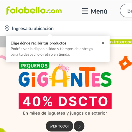
Menú
location-
Ingresa tu ubicación
icon
✕
Elige dónde recibir tus productos
Podrás ver la disponibilidad y tiempos de entrega
para tu despacho o retiro en tienda.