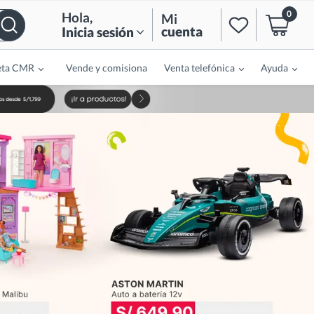
0
Hola
,
Mi
cuenta
Inicia sesión
eta CMR
Vende y comisiona
Venta telefónica
Ayuda