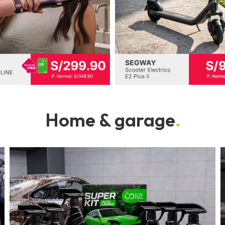
Home & garage
.