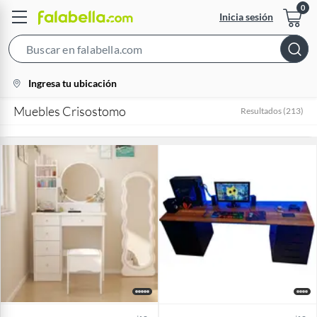
Inicia sesión
Search
Bar
location-
Ingresa tu ubicación
icon
Muebles Crisostomo
Resultados
(
213
)