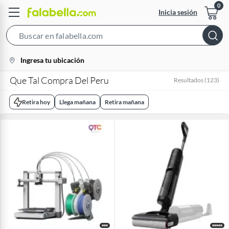
Inicia sesión
Search
Bar
location-
Ingresa tu ubicación
icon
Que Tal Compra Del Peru
Resultados
(
123
)
Retira hoy
Llega mañana
Retira mañana