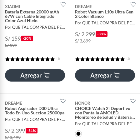
XIAOMI
DREAME
Batería Externa 20000 mAh
Robot Vacuum L10s Ultra Gen
67W con Cable Integrado
2 Color Blanco
Color Azul Hielo
Por QUE TAL COMPRA DEL PERU
Por QUE TAL COMPRA DEL PERU
S/ 2,299
-38%
S/ 159
-20%
S/ 3,699
S/ 199
(3)
(2)
Agregar
Agregar
DREAME
HONOR
Robot Aspirador D30 Ultra
CHOICE Watch 2i Deportivo
Todo En Uno Succion 25000pa
con Pantalla AMOLED,
Monitoreo de Salud y Batería
Por QUE TAL COMPRA DEL PERU
de Larga Duración
Por QUE TAL COMPRA DEL PERU
S/ 2,399
-31%
S/ 3,499