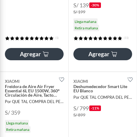
S/ 139
-30%
S/ 199
Llega mañana
Retira mañana
(1)
(11)
Agregar
Agregar
XIAOMI
XIAOMI
Freidora de Aire Air Fryer
Deshumedecedor Smart Lite
Essential 6L EU 1500W, 360°
EU Blanco
Circulación de Aire, Tacto
Por QUE TAL COMPRA DEL PERU
Digital
Por QUE TAL COMPRA DEL PERU
S/ 799
-11%
S/ 359
S/ 899
Llega mañana
Retira mañana