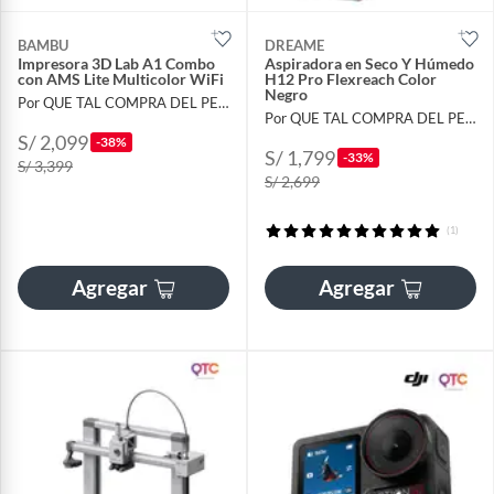
BAMBU
DREAME
Impresora 3D Lab A1 Combo
Aspiradora en Seco Y Húmedo
con AMS Lite Multicolor WiFi
H12 Pro Flexreach Color
Negro
Por QUE TAL COMPRA DEL PERU
Por QUE TAL COMPRA DEL PERU
S/ 2,099
-38%
S/ 1,799
-33%
S/ 3,399
S/ 2,699
(1)
Agregar
Agregar