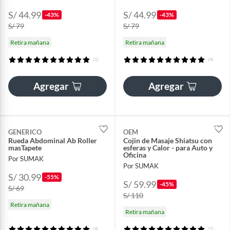
S/ 44.99
S/ 44.99
-43%
-43%
S/ 79
S/ 79
Retira mañana
Retira mañana
(1)
(4)
Agregar
Agregar
GENERICO
OEM
Rueda Abdominal Ab Roller
Cojin de Masaje Shiatsu con
masTapete
esferas y Calor - para Auto y
Oficina
Por SUMAK
Por SUMAK
S/ 30.99
-55%
S/ 59.99
-45%
S/ 69
S/ 110
Retira mañana
Retira mañana
(4)
(1)