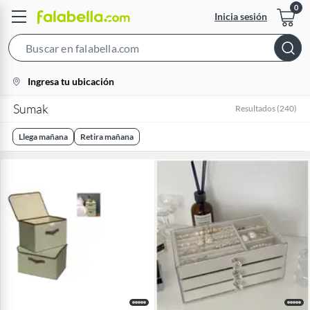
Inicia sesión
Search
Bar
location-
Ingresa tu ubicación
icon
Sumak
Resultados
(
240
)
Llega mañana
Retira mañana