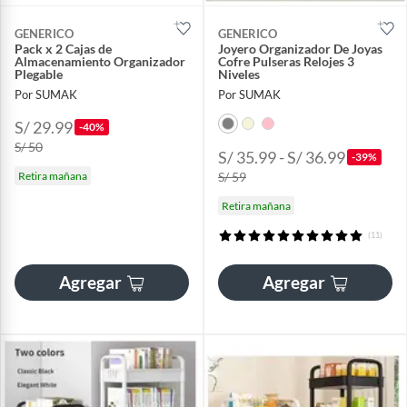
GENERICO
GENERICO
Pack x 2 Cajas de
Joyero Organizador De Joyas
Almacenamiento Organizador
Cofre Pulseras Relojes 3
Plegable
Niveles
Por SUMAK
Por SUMAK
S/ 29.99
-40%
S/ 50
S/ 35.99 - S/ 36.99
-39%
Retira mañana
S/ 59
Retira mañana
(11)
Agregar
Agregar