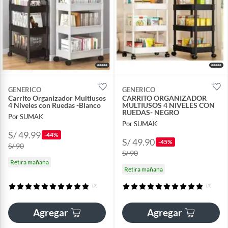
GENERICO
GENERICO
Carrito Organizador Multiusos
CARRITO ORGANIZADOR
4 Niveles con Ruedas -Blanco
MULTIUSOS 4 NIVELES CON
RUEDAS- NEGRO
Por SUMAK
Por SUMAK
S/ 49.99
-44%
S/ 49.90
-45%
S/ 90
S/ 90
Retira mañana
Retira mañana
(3)
(1)
Agregar
Agregar