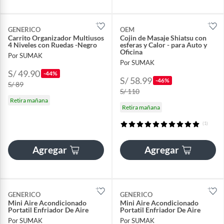
GENERICO
OEM
Carrito Organizador Multiusos
Cojin de Masaje Shiatsu con
4 Niveles con Ruedas -Negro
esferas y Calor - para Auto y
Oficina
Por SUMAK
Por SUMAK
S/ 49.90
-44%
S/ 58.99
-46%
S/ 89
S/ 110
Retira mañana
Retira mañana
(1)
Agregar
Agregar
GENERICO
GENERICO
Mini Aire Acondicionado
Mini Aire Acondicionado
Portatil Enfriador De Aire
Portatil Enfriador De Aire
Por SUMAK
Por SUMAK