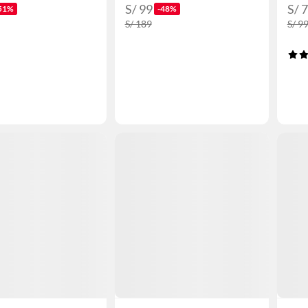
S/ 99
S/ 
51%
-48%
S/ 189
S/ 9