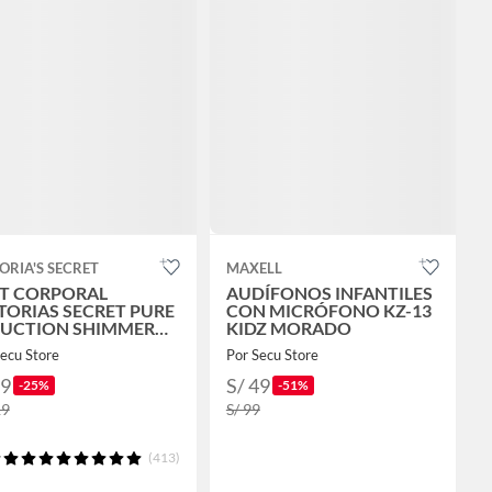
ORIA'S SECRET
MAXELL
T CORPORAL
AUDÍFONOS INFANTILES
TORIAS SECRET PURE
CON MICRÓFONO KZ-13
UCTION SHIMMER
KIDZ MORADO
ML
ecu Store
Por Secu Store
89
S/ 49
-25%
-51%
19
S/ 99
(413)