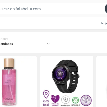
Search
Bar
Tarj
r por
:
endados