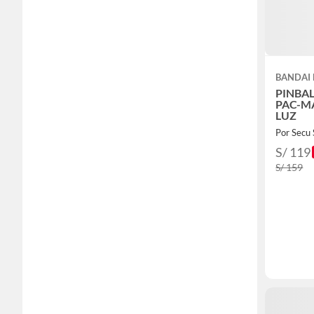
BANDAI
PINBAL
PAC-M
LUZ
Por Secu 
S/ 119
S/ 159