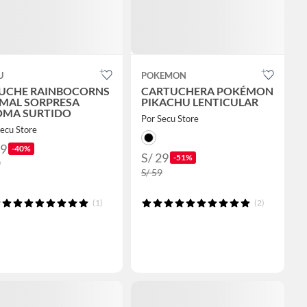
U
POKEMON
UCHE RAINBOCORNS
CARTUCHERA POKÉMON
MAL SORPRESA
PIKACHU LENTICULAR
OMA SURTIDO
Por Secu Store
ecu Store
59
-40%
S/ 29
-51%
9
S/ 59
(1)
(2)