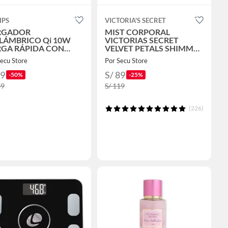
IPS
VICTORIA'S SECRET
RGADOR
MIST CORPORAL
LÁMBRICO Qi 10W
VICTORIAS SECRET
GA RÁPIDA CON
VELVET PETALS SHIMMER
E REGULABLE
250ML
ecu Store
Por Secu Store
69
S/ 89
-50%
-25%
39
S/ 119
(226)