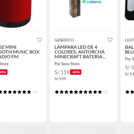
GENERICO
LEO
OZ MINI
LÁMPARA LED DE 4
BAL
OOTH MUSIC BOX
COLORES, ANTORCHA
BL
ADIO FM
MINECRAFT BATERIA
Por S
RECARGABLE
Store
Por Secu Store
S/ 
S/ 119
40%
-40%
S/ 1
S/ 199
(1)
(1)