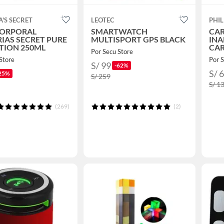
A'S SECRET
LEOTEC
PHIL
CORPORAL
SMARTWATCH
CA
IAS SECRET PURE
MULTISPORT GPS BLACK
INA
TION 250ML
CAR
Por Secu Store
BAS
Store
Por S
S/ 99
-62%
S/ 
25%
S/ 259
S/ 1
(269)
(2)