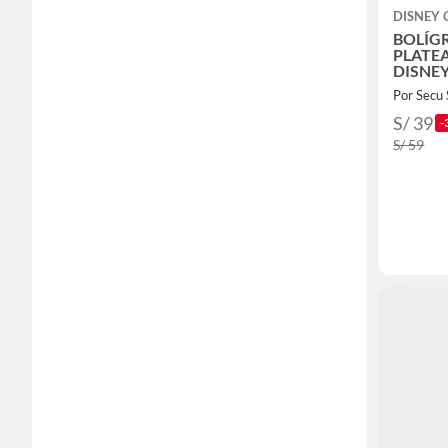
DISNEY 
BOLÍG
PLATE
DISNEY
Por Secu 
S/ 39
-
S/ 59