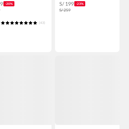
79
S/ 199
-20%
-23%
9
S/ 259
(43)