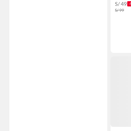
S/ 49
-
S/ 99