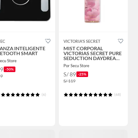
TEC
VICTORIA'S SECRET
ANZA INTELIGENTE
MIST CORPORAL
UETOOTH SMART
VICTORIAS SECRET PURE
SEDUCTION DAYDREAM
ecu Store
250ML
Por Secu Store
59
-50%
S/ 89
-25%
19
S/ 119
(6)
(68)