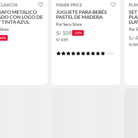
CLASICOS
FISHER PRICE
PLA
RAFO METÁLICO
JUGUETE PARA BEBÉS
SET
ADO CON LOGO DE
PASTEL DE MADERA
PLA
 TINTA AZUL
LLA
Por Secu Store
ACC
Store
Por S
S/ 109
-22%
S/ 
34%
S/ 139
S/ 8
(22)