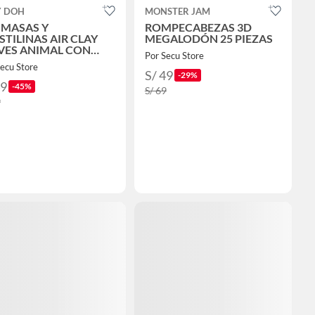
Y DOH
MONSTER JAM
 MASAS Y
ROMPECABEZAS 3D
STILINAS AIR CLAY
MEGALODÓN 25 PIEZAS
VES ANIMAL CON
Por Secu Store
ESORIOS
ecu Store
S/ 49
-29%
49
-45%
S/ 69
9