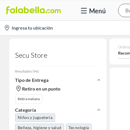
Menú
location-
Ingresa tu ubicación
icon
Ordena
Recom
Secu Store
Resultados
(
96
)
Tipo de Entrega
Retiro en un punto
Retira mañana
Categoría
Niños y juguetería
Belleza, higiene y salud
Tecnología