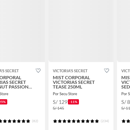
A'S SECRET
VICTORIA'S SECRET
VICT
CORPORAL
MIST CORPORAL
MIS
IAS SECRET
VICTORIAS SECRET
VIC
UT PASSION
TEASE 250ML
SED
ER 250ML
250
Store
Por Secu Store
Por S
S/ 129
S/ 
25%
-11%
S/ 145
S/ 1
(82)
(234)