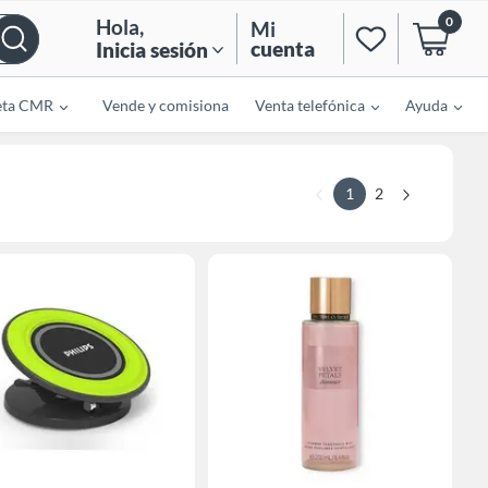
0
Hola
,
Mi
cuenta
Inicia sesión
eta CMR
Vende y comisiona
Venta telefónica
Ayuda
1
2