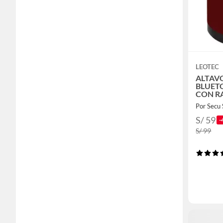
LEOTEC
ALTAV
BLUET
CON R
Por Secu 
S/ 59
-
S/ 99