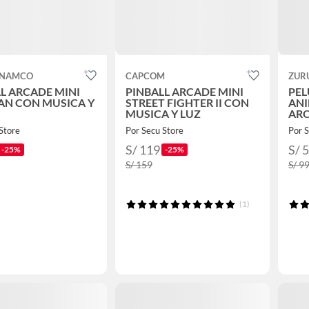
 NAMCO
CAPCOM
ZUR
L ARCADE MINI
PINBALL ARCADE MINI
PEL
AN CON MUSICA Y
STREET FIGHTER II CON
ANI
MUSICA Y LUZ
AR
Store
Por Secu Store
Por S
S/ 119
S/ 
-25%
-25%
S/ 159
S/ 9
(1)