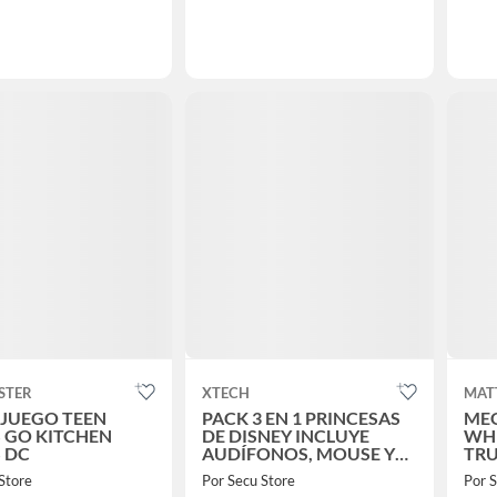
STER
XTECH
MAT
 JUEGO TEEN
PACK 3 EN 1 PRINCESAS
ME
S GO KITCHEN
DE DISNEY INCLUYE
WH
 DC
AUDÍFONOS, MOUSE Y
TRU
MOUSE PAD
PIE
Store
Por Secu Store
Por S