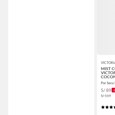
VICTORI
MIST 
VICTOR
COCON
SHIMM
Por Secu 
S/ 89
-
S/ 119