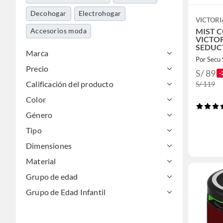
Decohogar
Electrohogar
VICTORI
Accesorios moda
MIST 
VICTOR
SEDUC
Marca
Por Secu 
Precio
S/ 89
-
Calificación del producto
S/ 119
Color
Género
Tipo
Dimensiones
Material
Grupo de edad
Grupo de Edad Infantil