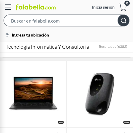
Inicia sesión
Search
Bar
location-
Ingresa tu ubicación
icon
Tecnologia Informatica Y Consultoria
Resultados
(
6382
)