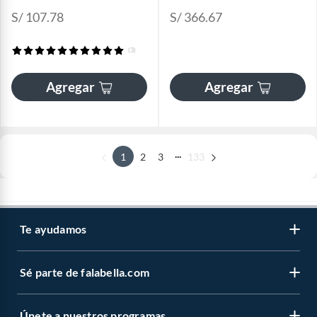
S/ 107.78
S/ 366.67
(3)
Agregar
Agregar
...
1
2
3
133
Te ayudamos
Sé parte de falabella.com
Únete a nuestros programas