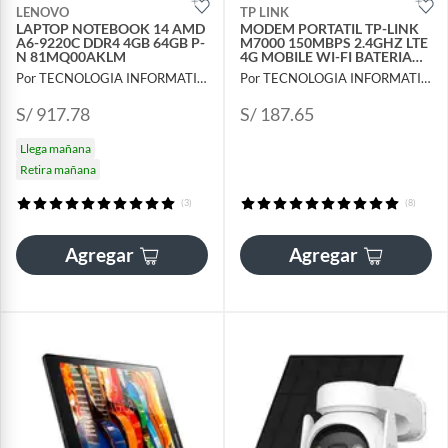
LENOVO
TP LINK
LAPTOP NOTEBOOK 14 AMD
MODEM PORTATIL TP-LINK
A6-9220C DDR4 4GB 64GB P-
M7000 150MBPS 2.4GHZ LTE
N 81MQ00AKLM
4G MOBILE WI-FI BATERIA
2000MAH -
Por TECNOLOGIA INFORMATICA Y CONSULTORIA
Por TECNOLOGIA INFORMATICA Y CONSULTORIA
MOVISTARCLAROENTELBITEL
P-N M7000
S/ 917.78
S/ 187.65
Llega mañana
Retira mañana
(3)
(8)
Agregar
Agregar