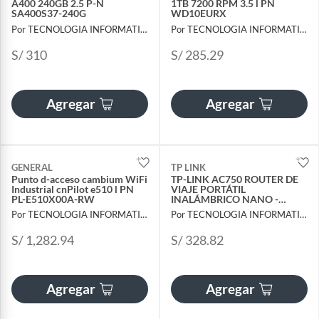
A400 240GB 2.5 P-N
1TB 7200 RPM 3.5 l PN
SA400S37-240G
WD10EURX
Por TECNOLOGIA INFORMATICA Y CONSULTORIA
Por TECNOLOGIA INFORMATICA Y CONSULTORIA
S/ 310
S/ 285.29
Agregar
Agregar
GENERAL
TP LINK
Punto d-acceso cambium WiFi
TP-LINK AC750 ROUTER DE
Industrial cnPilot e510 l PN
VIAJE PORTÁTIL
PL-E510X00A-RW
INALÁMBRICO NANO -
PUENTE WIFI EXTENSOR DE
Por TECNOLOGIA INFORMATICA Y CONSULTORIA
Por TECNOLOGIA INFORMATICA Y CONSULTORIA
RANGO-PUNTO DE ACCESO-
MODOS CLIENTE MÓVIL EN
S/ 1,282.94
S/ 328.82
BOLSILLO TL-WR902AC
RENOVADO
Agregar
Agregar