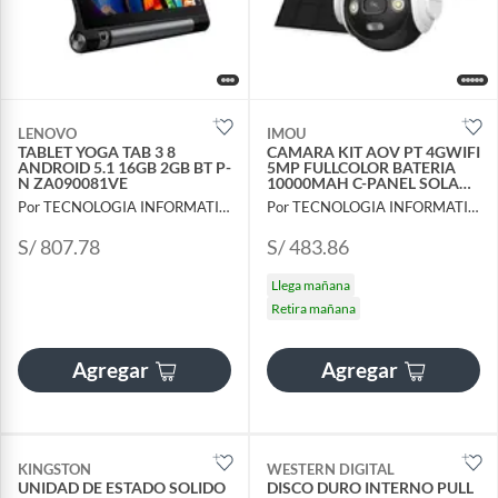
LENOVO
IMOU
TABLET YOGA TAB 3 8
CAMARA KIT AOV PT 4GWIFI
ANDROID 5.1 16GB 2GB BT P-
5MP FULLCOLOR BATERIA
N ZA090081VE
10000MAH C-PANEL SOLAR
5W PC-B7ED-5M0TEA-AM-
Por TECNOLOGIA INFORMATICA Y CONSULTORIA
Por TECNOLOGIA INFORMATICA Y CONSULTORIA
FSP14
S/ 807.78
S/ 483.86
Llega mañana
Retira mañana
Agregar
Agregar
KINGSTON
WESTERN DIGITAL
UNIDAD DE ESTADO SOLIDO
DISCO DURO INTERNO PULL