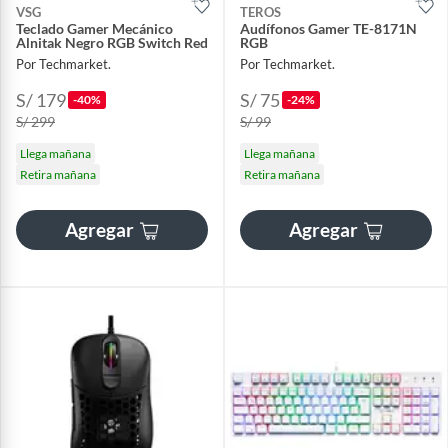
VSG
TEROS
Teclado Gamer Mecánico
Audífonos Gamer TE-8171N
Alnitak Negro RGB Switch Red
RGB
Por Techmarket.
Por Techmarket.
S/ 179
S/ 75
-40%
-24%
S/ 299
S/ 99
Llega mañana
Llega mañana
Retira mañana
Retira mañana
Agregar
Agregar