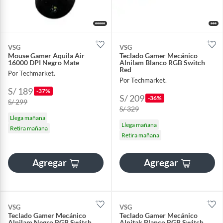
VSG
VSG
Mouse Gamer Aquila Air
Teclado Gamer Mecánico
16000 DPI Negro Mate
Alnilam Blanco RGB Switch
Red
Por Techmarket.
Por Techmarket.
S/ 189
-37%
S/ 209
-36%
S/ 299
S/ 329
Llega mañana
Llega mañana
Retira mañana
Retira mañana
Agregar
Agregar
VSG
VSG
Teclado Gamer Mecánico
Teclado Gamer Mecánico
Alnilam Negro RGB Switch
Alnitak Blanco RGB Switch