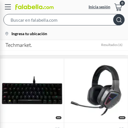
Inicia sesión
Search
Bar
location-
Ingresa tu ubicación
icon
Techmarket.
Resultados
(
6
)