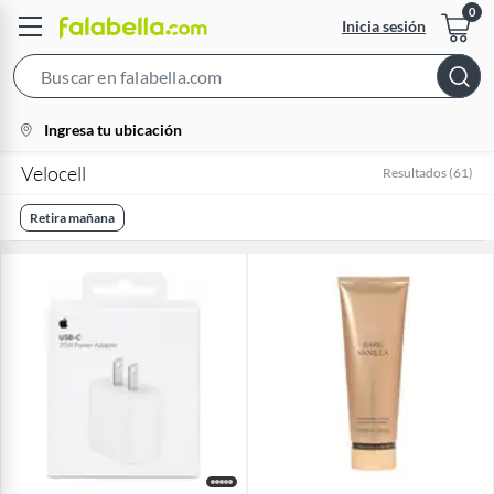
Inicia sesión
Search
Bar
location-
Ingresa tu ubicación
icon
Velocell
Resultados
(
61
)
Retira mañana