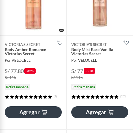
VICTORIA'S SECRET
VICTORIA'S SECRET
Body Amber Romance
Body Mist Bare Vanilla
Victorias Secret
Victorias Secret
Por VELOCELL
Por VELOCELL
S/ 77.80
S/ 77
-32%
-33%
S/ 115
S/ 115
Retira mañana
Retira mañana
(2)
(263)
Agregar
Agregar