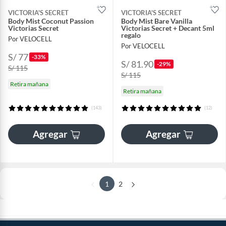
VICTORIA'S SECRET
VICTORIA'S SECRET
Body Mist Coconut Passion
Body Mist Bare Vanilla
Victorias Secret
Victorias Secret + Decant 5ml
regalo
Por VELOCELL
Por VELOCELL
S/ 77
-33%
S/ 81.90
-29%
S/ 115
S/ 115
Retira mañana
Retira mañana
(143)
(12)
Agregar
Agregar
1
2