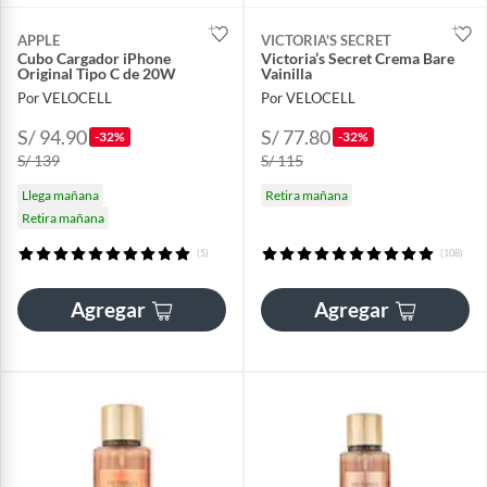
APPLE
VICTORIA'S SECRET
Cubo Cargador iPhone
Victoria’s Secret Crema Bare
Original Tipo C de 20W
Vainilla
Por VELOCELL
Por VELOCELL
S/ 94.90
S/ 77.80
-32%
-32%
S/ 139
S/ 115
Llega mañana
Retira mañana
Retira mañana
(5)
(108)
Agregar
Agregar