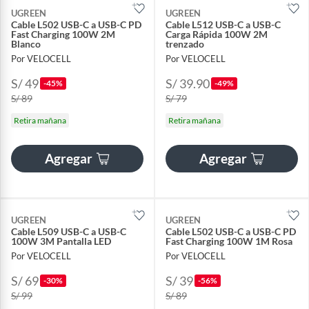
UGREEN
UGREEN
Cable L502 USB-C a USB-C PD
Cable L512 USB-C a USB-C
Fast Charging 100W 2M
Carga Rápida 100W 2M
Blanco
trenzado
Por VELOCELL
Por VELOCELL
S/ 49
S/ 39.90
-45%
-49%
S/ 89
S/ 79
Retira mañana
Retira mañana
Agregar
Agregar
UGREEN
UGREEN
Cable L509 USB-C a USB-C
Cable L502 USB-C a USB-C PD
100W 3M Pantalla LED
Fast Charging 100W 1M Rosa
Por VELOCELL
Por VELOCELL
S/ 69
S/ 39
-30%
-56%
S/ 99
S/ 89