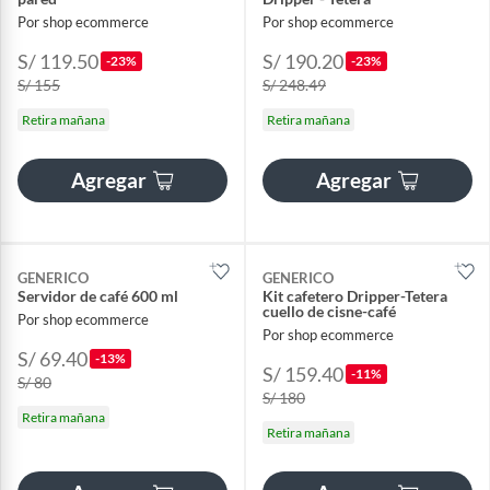
Por shop ecommerce
Por shop ecommerce
S/ 119.50
S/ 190.20
-23%
-23%
S/ 155
S/ 248.49
Retira mañana
Retira mañana
Agregar
Agregar
GENERICO
GENERICO
Servidor de café 600 ml
Kit cafetero Dripper-Tetera
cuello de cisne-café
Por shop ecommerce
Por shop ecommerce
S/ 69.40
-13%
S/ 159.40
-11%
S/ 80
S/ 180
Retira mañana
Retira mañana