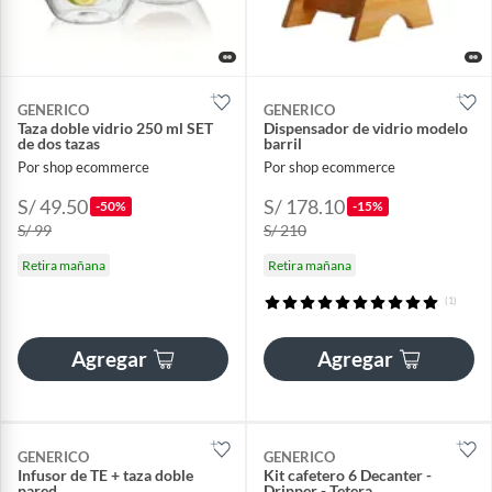
GENERICO
GENERICO
Taza doble vidrio 250 ml SET
Dispensador de vidrio modelo
de dos tazas
barril
Por shop ecommerce
Por shop ecommerce
S/ 49.50
S/ 178.10
-50%
-15%
S/ 99
S/ 210
Retira mañana
Retira mañana
(1)
Agregar
Agregar
GENERICO
GENERICO
Infusor de TE + taza doble
Kit cafetero 6 Decanter -
pared
Dripper - Tetera