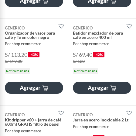
Agregar
Agregar
GENERICO
GENERICO
Organizador de vasos para
Batidor mezclador de para
café y Té en color negro
café en acero 400 ml
Por shop ecommerce
Por shop ecommerce
S/ 113.20
S/ 69.40
-43%
-42%
S/ 199.30
S/ 120
Retira mañana
Retira mañana
Agregar
Agregar
GENERICO
GENERICO
Kit dripper v60 + jarra de café
Jarra en acero inoxidable 2 Lt
600ml GRATIS filtro de papel
Por shop ecommerce
Por shop ecommerce