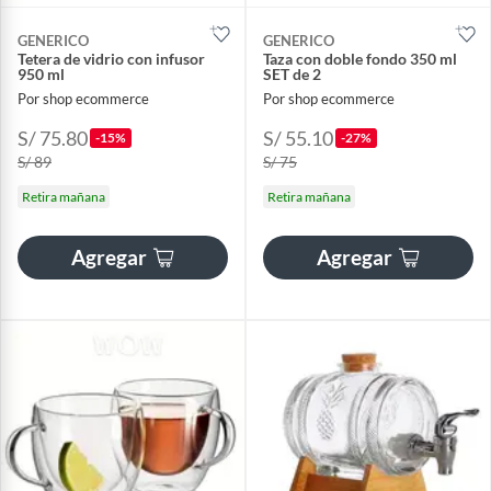
GENERICO
GENERICO
Tetera de vidrio con infusor
Taza con doble fondo 350 ml
950 ml
SET de 2
Por shop ecommerce
Por shop ecommerce
S/ 75.80
S/ 55.10
-15%
-27%
S/ 89
S/ 75
Retira mañana
Retira mañana
Agregar
Agregar