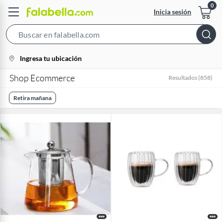
Inicia sesión
Search
Bar
location-
Ingresa tu ubicación
icon
Shop Ecommerce
Resultados
(
858
)
Retira mañana