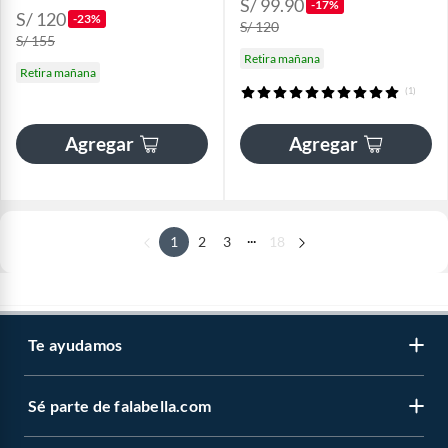
S/ 99.90
-17%
S/ 120
-23%
S/ 120
S/ 155
Retira mañana
Retira mañana
(1)
Agregar
Agregar
...
1
2
3
18
Te ayudamos
Sé parte de falabella.com