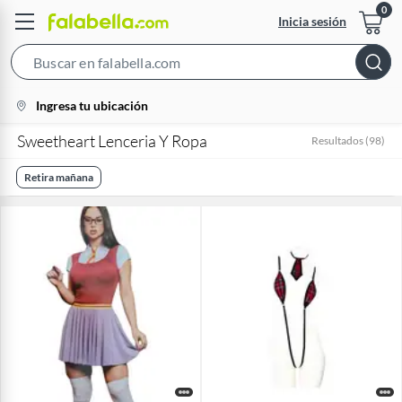
Inicia sesión
Search
Bar
location-
Ingresa tu ubicación
icon
Sweetheart Lenceria Y Ropa
Resultados
(
98
)
Retira mañana