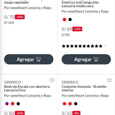
tanga regulable
Enterizo más tanga hilo
Lencería media sexy
Por sweetheart Lenceria y Ropa
Por sweetheart Lenceria y Ropa
S/ 70
-30%
S/ 100
S/ 69
-14%
S/ 80
(1)
Agregar
Agregar
GENERICO
GENERICO
Body de Encaje con abertura
Conjunto Amanda - Bralette
Lencería Fina
interior
Por sweetheart Lenceria y Ropa
Por sweetheart Lenceria y Ropa
S/ 82
S/ 55
-32%
-8%