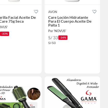
AVON
rilla Facial Aceite De
Care Loción Hidratante
 Care 75g Seca
Para El Cuerpo Aceite De
Palta 1
OVUS'
Por 'NOVUS'
-33%
S/ 33
-34%
S/ 50