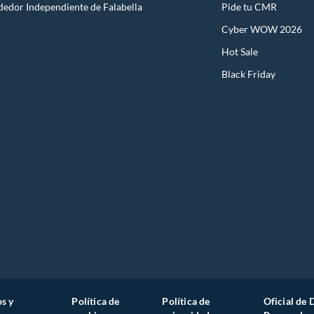
dedor Independiente de Falabella
Pide tu CMR
Cyber WOW 2026
Hot Sale
Black Friday
s y
Política de
Política de
Oficial de 