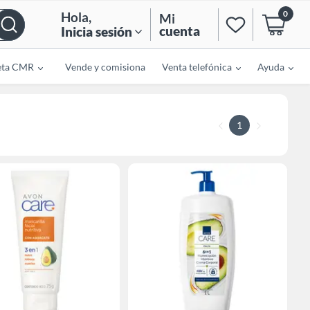
0
Hola
,
Mi
cuenta
Inicia sesión
eta CMR
Vende y comisiona
Venta telefónica
Ayuda
1