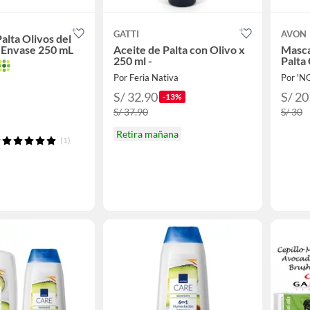
GATTI
AVON
alta Olivos del
í Envase 250 mL
Aceite de Palta con Olivo x
Masca
250 ml -
Palta
Por Feria Nativa
Por 'N
S/ 32.90
S/ 20
-13%
S/ 37.90
S/ 30
Retira mañana
(1)