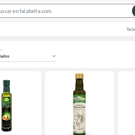
Search
Bar
Tarj
r
:
ados