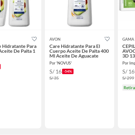
AVON
GAMA
e Hidratante Para
Care Hidratante Para El
CEPI
Aceite De Palta 1
Cuerpo Aceite De Palta 400
AVOC
Ml Aceite De Aguacate
3D 13
CERA
Por 'NOVUS'
Por Imp
ACEI
S/ 16
S/ 16
-54%
S/ 35
S/ 299
Retir