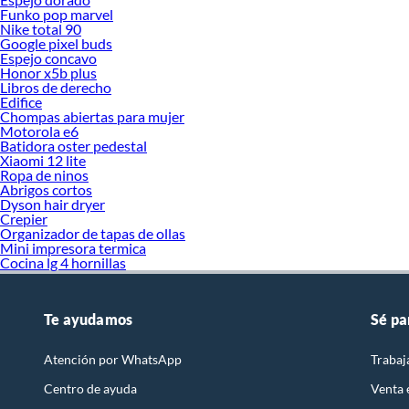
Funko pop marvel
Nike total 90
Google pixel buds
Espejo concavo
Honor x5b plus
Libros de derecho
Edifice
Chompas abiertas para mujer
Motorola e6
Batidora oster pedestal
Xiaomi 12 lite
Ropa de ninos
Abrigos cortos
Dyson hair dryer
Crepier
Organizador de tapas de ollas
Mini impresora termica
Cocina lg 4 hornillas
Te ayudamos
Sé pa
Atención por WhatsApp
Trabaj
Centro de ayuda
Venta