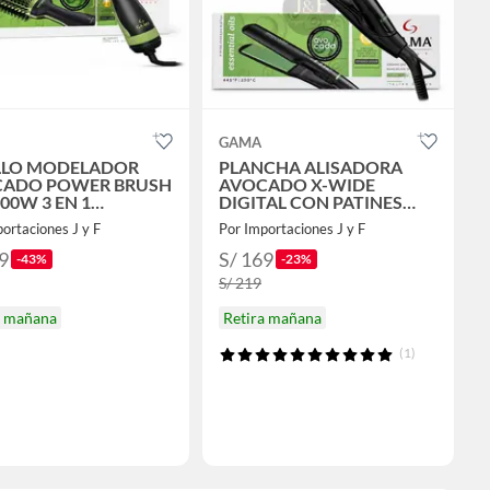
GAMA
LLO MODELADOR
PLANCHA ALISADORA
ADO POWER BRUSH
AVOCADO X-WIDE
00W 3 EN 1
DIGITAL CON PATINES
MICA INFUSION
EXTRA ANCHAS DE
ortaciones J y F
Por Importaciones J y F
TE DE PALTA
CERAMICA CON ACEITE
DE PALTA Y MACADAMIA
9
S/ 169
-43%
-23%
S/ 219
a mañana
Retira mañana
(1)