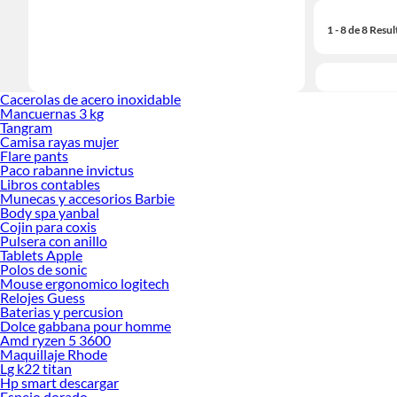
1 - 8 de 8 Resu
Cacerolas de acero inoxidable
Mancuernas 3 kg
Tangram
Camisa rayas mujer
Flare pants
Paco rabanne invictus
Libros contables
Munecas y accesorios Barbie
Body spa yanbal
Cojin para coxis
Pulsera con anillo
Tablets Apple
Polos de sonic
Mouse ergonomico logitech
Relojes Guess
Baterias y percusion
Dolce gabbana pour homme
Amd ryzen 5 3600
Maquillaje Rhode
Lg k22 titan
Hp smart descargar
Espejo dorado