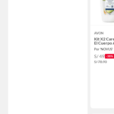
AVON
Kit X2 Car
El Cuerpo 
Por 'NOVUS'
S/ 49
-38%
S/ 78.90