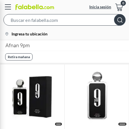
Inicia sesión
Search
Bar
location-
Ingresa tu ubicación
icon
Afnan 9pm
Retira mañana