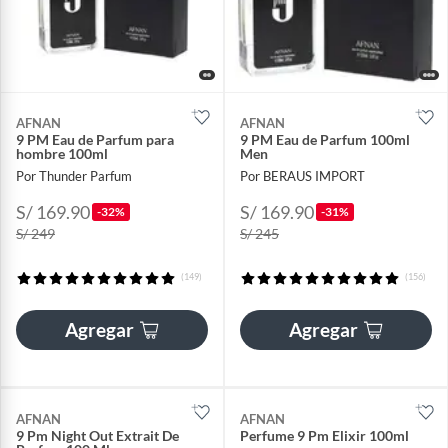
AFNAN
AFNAN
9 PM Eau de Parfum para
9 PM Eau de Parfum 100ml
hombre 100ml
Men
Por Thunder Parfum
Por BERAUS IMPORT
S/ 169.90
S/ 169.90
-32%
-31%
S/ 249
S/ 245
(149)
(156)
Agregar
Agregar
AFNAN
AFNAN
9 Pm Night Out Extrait De
Perfume 9 Pm Elixir 100ml