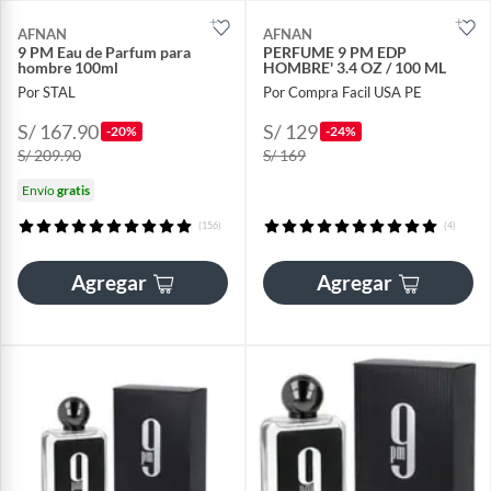
AFNAN
AFNAN
9 PM Eau de Parfum para
PERFUME 9 PM EDP
hombre 100ml
HOMBRE' 3.4 OZ / 100 ML
Por STAL
Por Compra Facil USA PE
S/ 167.90
S/ 129
-20%
-24%
S/ 209.90
S/ 169
Envío
gratis
(156)
(4)
Agregar
Agregar