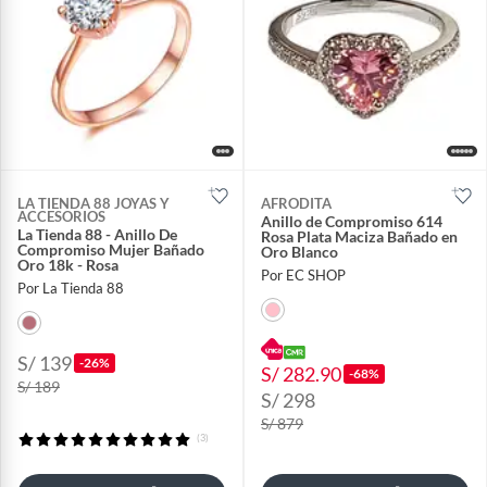
LA TIENDA 88 JOYAS Y
AFRODITA
ACCESORIOS
Anillo de Compromiso 614
La Tienda 88 - Anillo De
Rosa Plata Maciza Bañado en
Compromiso Mujer Bañado
Oro Blanco
Oro 18k - Rosa
Por EC SHOP
Por La Tienda 88
S/ 139
-26%
S/ 282.90
-68%
S/ 189
S/ 298
S/ 879
(3)