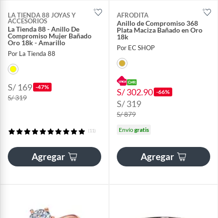
LA TIENDA 88 JOYAS Y
AFRODITA
ACCESORIOS
Anillo de Compromiso 368
La Tienda 88 - Anillo De
Plata Maciza Bañado en Oro
Compromiso Mujer Bañado
18k
Oro 18k - Amarillo
Por EC SHOP
Por La Tienda 88
S/ 169
-47%
S/ 302.90
-66%
S/ 319
S/ 319
S/ 879
Envío
gratis
(11)
Agregar
Agregar