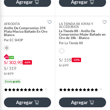
Agregar
Agregar
AFRODITA
LA TIENDA 88 JOYAS Y
ACCESORIOS
Anillo De Compromiso 374
La Tienda 88 - Anillo De
Plata Maciza Bañado En Oro
Compromiso Mujer Bañado en
Blanco
Oro de 18k - Blanco
Por EC SHOP
Por La Tienda 88
S/ 159
-43%
S/ 302.90
-66%
S/ 279
S/ 319
S/ 879
Envío
gratis
(5)
(9)
Agregar
Agregar