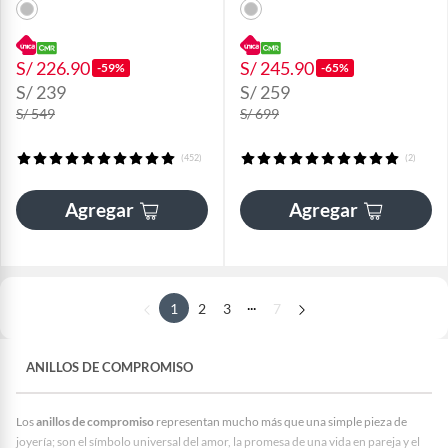
S/ 226.90
S/ 245.90
-59%
-65%
S/ 239
S/ 259
S/ 549
S/ 699
(452)
(2)
Agregar
Agregar
...
1
2
3
7
ANILLOS DE COMPROMISO
Los
anillos de compromiso
representan mucho más que una simple pieza de
joyería; son el símbolo universal del amor, la promesa de una vida en pareja y el