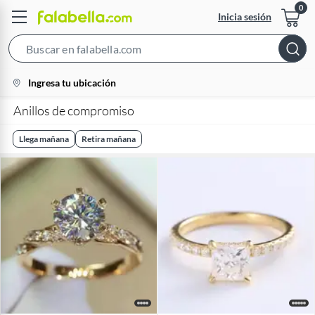
Inicia sesión
Search
Bar
location-
Ingresa tu ubicación
icon
Anillos de compromiso
Llega mañana
Retira mañana