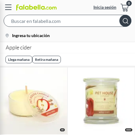
Inicia sesión
Search
Bar
location-
Ingresa tu ubicación
icon
Apple cider
Llega mañana
Retira mañana