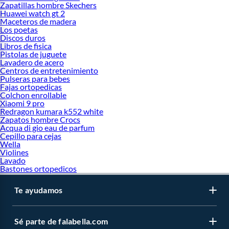
Zapatillas hombre Skechers
Huawei watch gt 2
Maceteros de madera
Los poetas
Discos duros
Libros de fisica
Pistolas de juguete
Lavadero de acero
Centros de entretenimiento
Pulseras para bebes
Fajas ortopedicas
Colchon enrollable
Xiaomi 9 pro
Redragon kumara k552 white
Zapatos hombre Crocs
Acqua di gio eau de parfum
Cepillo para cejas
Wella
Violines
Lavado
Bastones ortopedicos
Te ayudamos
Sé parte de falabella.com