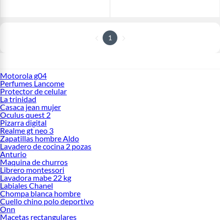
1
Motorola g04
Perfumes Lancome
Protector de celular
La trinidad
Casaca jean mujer
Oculus quest 2
Pizarra digital
Realme gt neo 3
Zapatillas hombre Aldo
Lavadero de cocina 2 pozas
Anturio
Maquina de churros
Librero montessori
Lavadora mabe 22 kg
Labiales Chanel
Chompa blanca hombre
Cuello chino polo deportivo
Onn
Macetas rectangulares