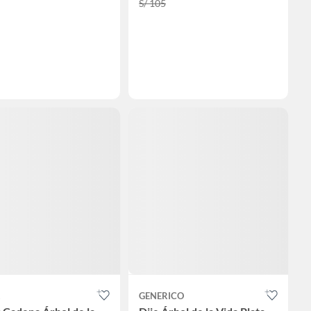
S/ 105
GENERICO