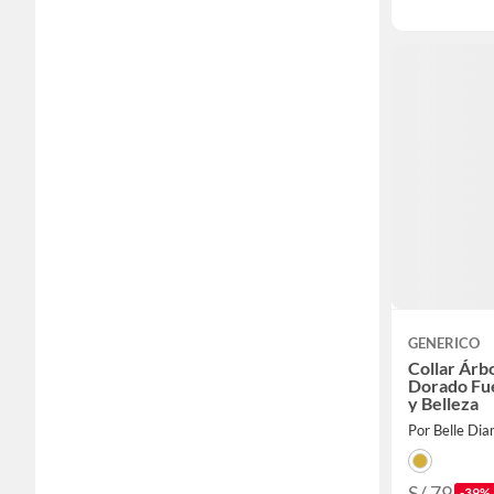
GENERICO
Collar Árbo
Dorado Fu
y Belleza
Por Belle Di
S/ 79
-39%