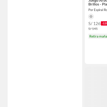
Juego Arbol
Brillos - Pl
Por Espiral R
S/ 126
-13
S/ 145
Retira mañ