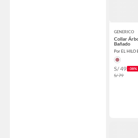
GENERICO
Collar Árbo
Bañado
Por EL HILO
S/ 49
-38%
S/ 79