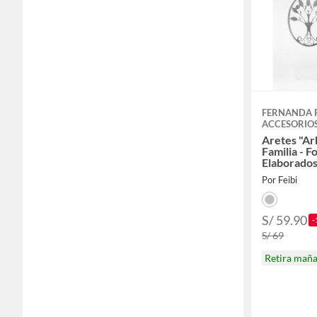
FERNANDA 
ACCESORIO
Aretes "Arb
Familia - F
Elaborados
Por Feibi
S/ 59.90
-
S/ 69
Retira mañ