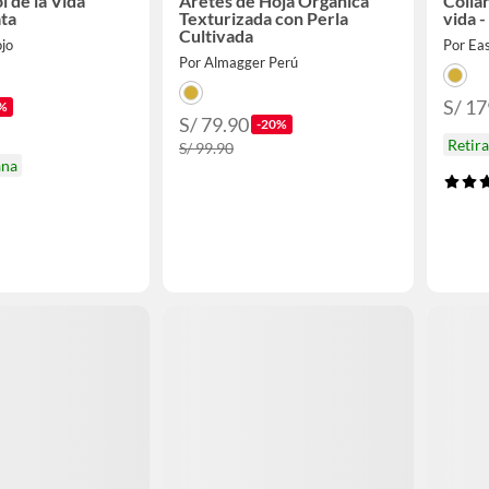
 de la Vida
Aretes de Hoja Orgánica
Colla
ata
Texturizada con Perla
vida -
Cultivada
ojo
Por Eas
Por Almagger Perú
S/ 17
%
S/ 79.90
-20%
Retir
S/ 99.90
ana