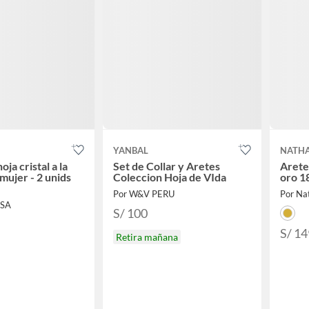
YANBAL
NATHA
tal a la
Set de Collar y Aretes
Arete
mujer - 2 unids
Coleccion Hoja de VIda
oro 1
Por W&V PERU
Por Nat
OSA
S/ 100
S/ 14
Retira mañana