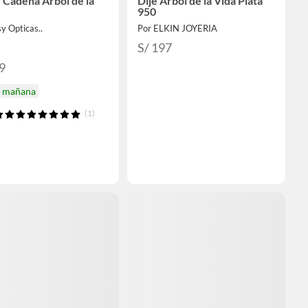
r Cadena Árbol de la
Dije Árbol de la Vida Plata
950
y Opticas..
Por ELKIN JOYERIA
S/ 197
9
a mañana
(1)