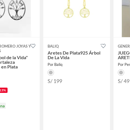
ROMERO JOYAS Y
BALIQ
GENER
S
Aretes De Plata925 Árbol
JUEG
ol de la Vida"
De La Vida
ARET
ortaleza
Por Baliq
Por Pe
 en Plata
S/ 199
S/ 49
13%
ana