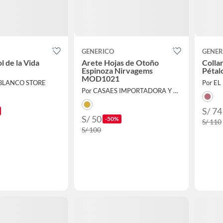
GENERICO
GENER
l de la Vida
Arete Hojas de Otoño
Collar
Espinoza Nirvagems
Pétal
MOD1021
 BLANCO STORE
Por E
Por CASAES IMPORTADORA Y DISTRIBUIDORA SAC
S/ 74
S/ 50
-50%
S/ 110
S/ 100