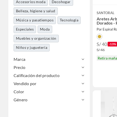
Accesorios moda
Decohogar
Belleza, higiene y salud
SANTORAL
Aretes Arbo
Música y pasatiempos
Tecnología
Dorados - 
Especiales
Moda
Por Espiral R
Muebles y organización
S/ 40
-13%
Niños y juguetería
S/ 46
Retira mañ
Marca
Precio
Calificación del producto
Vendido por
Color
Género