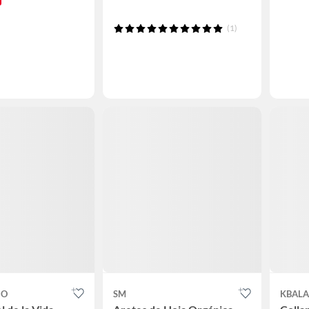
(1)
JO
SM
KBALA