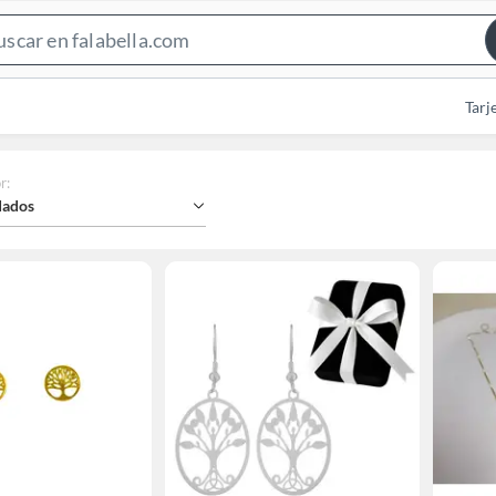
Search
Bar
Tarj
r
:
ados