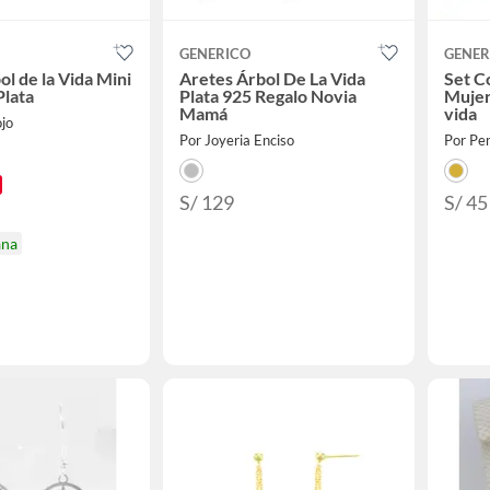
GENERICO
GENER
l de la Vida Mini
Aretes Árbol De La Vida
Set C
Plata
Plata 925 Regalo Novia
Mujer 
Mamá
vida
ojo
Por Joyeria Enciso
Por Pe
S/ 129
S/ 45
ana