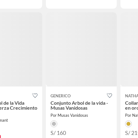
GENERICO
NATHA
l de la Vida
Conjunto Arbol de la vida -
Collar
erza Crecimiento
Musas Vanidosas
en or
Por Musas Vanidosas
Por Nat
amant
S/ 160
S/ 21