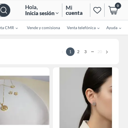
0
Hola
,
Mi
cuenta
Inicia sesión
eta CMR
Vende y comisiona
Venta telefónica
Ayuda
...
1
2
3
20