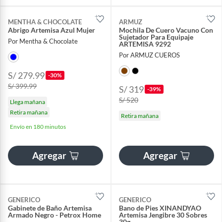
MENTHA & CHOCOLATE
ARMUZ
Abrigo Artemisa Azul Mujer
Mochila De Cuero Vacuno Con
Sujetador Para Equipaje
Por Mentha & Chocolate
ARTEMISA 9292
Por ARMUZ CUEROS
S/ 279.99
-30%
S/ 399.99
S/ 319
-39%
S/ 520
Llega mañana
Retira mañana
Retira mañana
Envío en 180 minutos
Agregar
Agregar
GENERICO
GENERICO
Gabinete de Baño Artemisa
Bano de Pies XINANDYAO
Armado Negro - Petrox Home
Artemisa Jengibre 30 Sobres
30g