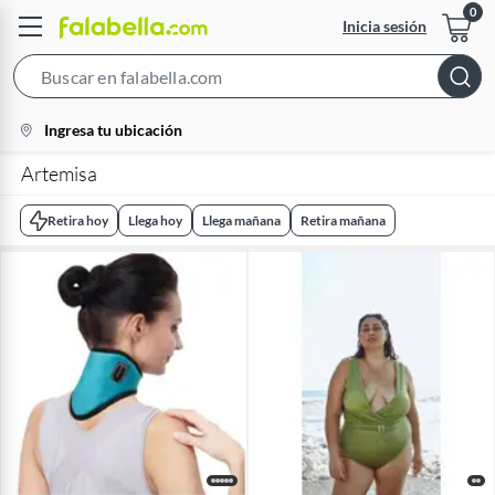
Inicia sesión
Search
Bar
location-
Ingresa tu ubicación
icon
Artemisa
Retira hoy
Llega hoy
Llega mañana
Retira mañana