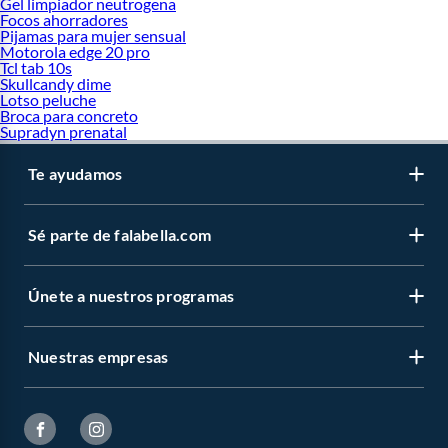
Gel limpiador neutrogena
Focos ahorradores
Pijamas para mujer sensual
Motorola edge 20 pro
Tcl tab 10s
Skullcandy dime
Lotso peluche
Broca para concreto
Supradyn prenatal
Te ayudamos
Sé parte de falabella.com
Únete a nuestros programas
Nuestras empresas