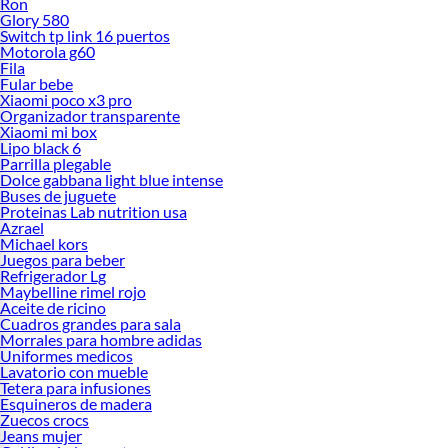
Ron
Glory 580
Switch tp link 16 puertos
Motorola g60
Fila
Fular bebe
Xiaomi poco x3 pro
Organizador transparente
Xiaomi mi box
Lipo black 6
Parrilla plegable
Dolce gabbana light blue intense
Buses de juguete
Proteinas Lab nutrition usa
Azrael
Michael kors
Juegos para beber
Refrigerador Lg
Maybelline rimel rojo
Aceite de ricino
Cuadros grandes para sala
Morrales para hombre adidas
Uniformes medicos
Lavatorio con mueble
Tetera para infusiones
Esquineros de madera
Zuecos crocs
Jeans mujer