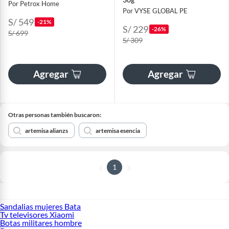
Por Petrox Home
Por VYSE GLOBAL PE
S/ 549
-21%
S/ 229
-26%
S/ 699
S/ 309
Agregar
Agregar
Otras personas también buscaron:
artemisa alianzs
artemisa esencia
1
Sandalias mujeres Bata
Tv televisores Xiaomi
Botas militares hombre